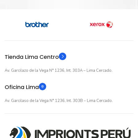
Intel Core i5
Intel Core i5
GENERACIÓN
GENERACIÓN
13va Generacion
13va Generacion
ALMACENAMIENTO
ALMACENAMIENTO
Tienda Lima Centro
Av. Garcilazo de la Vega N° 1236, Int. 303A – Lima Cercado.
512GB(SSD)
512GB(SSD)
Oficina Lima
TARJETA DE VIDEO
TARJETA DE VIDEO
Av. Garcilaso de la Vega N° 1236, Int. 303B – Lima Cercado.
Intel UHD Graphics
Intel UHD Graphics
15.6" FHD
PANTALLA
PANTALLA
16" WUXGA
8 Nucleos