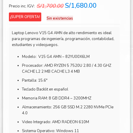
El
El
S/
1,680.00
S/
1,700.00
Precio inc. IGV:
precio
precio
¡SUPER OFERTA!
Sin existencias
original
actual
era:
es:
Laptop Lenovo V15 G4 AMN de alto rendimiento es ideal
S/1,700.00.
S/1,680.00.
para programas de ingeniería, programación, contabilidad,
estudiantes y videojuegos.
Modelo: V15 G4 AMN – 82YU00X6LM
Procesador: AMD RYZEN 5 7520U 2.80 / 4.30 GHZ
CACHE L2 2 MB CACHE L3 4 MB
Pantalla: 15.6″
Teclado Backlit en español
Memoria RAM: 8 GB DDR4 – 3200MHZ
Almacenamiento: 256 GB SSD M.2 2280 NVMe PCIe
4.0
Video Integrado: AMD RADEON 610M
Sistema Operativo: Windows 11