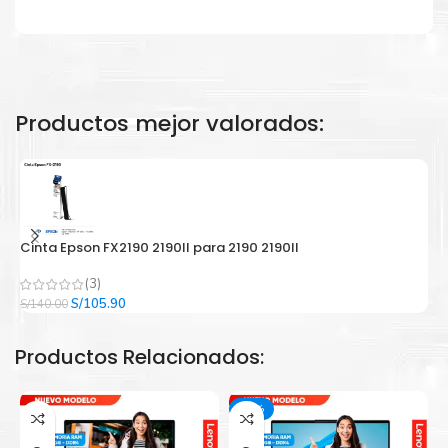
Productos mejor valorados:
Cinta Epson FX2190 2190II para 2190 2190II
C
(3)
El
El
S/
105.90
S/
140.00
S/
precio
precio
original
actual
Productos Relacionados:
era:
es:
S/140.00.
S/105.90.
-13%