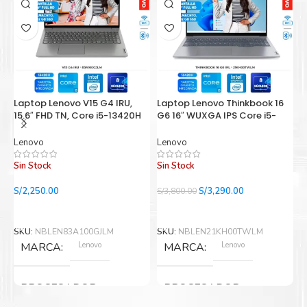
Laptop Lenovo V15 G4 IRU,
Laptop Lenovo Thinkbook 16
L
15.6″ FHD TN, Core i5-13420H
G6 16″ WUXGA IPS Core i5-
3
2.1 / 4.6GHz, 8GB DDR4-
13420H, 3.4GHz, 16GB DDR5-
2
3200MHz
5200MHz
4
Lenovo
Lenovo
L
Sin Stock
Sin Stock
El
El
S/
2,250.00
S/
3,290.00
S/
3,800.00
S/
precio
precio
Leer Más
Leer Más
original
actual
era:
es:
SKU:
NBLEN83A100GJLM
SKU:
NBLEN21KH00TWLM
S
S/3,800.00.
S/3,290.00.
Lenovo
Lenovo
MARCA
MARCA
PROCESADOR
PROCESADOR