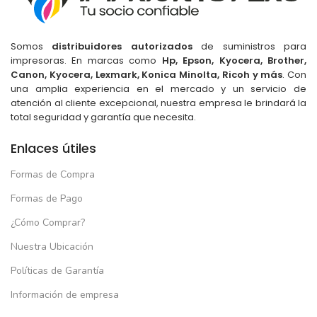
NUCLEOS
8 Nucleos
NUCLEOS
TIPO DE USO
Somos
distribuidores autorizados
de suministros para
impresoras. En marcas como
Hp, Epson, Kyocera, Brother,
Canon, Kyocera, Lexmark, Konica Minolta, Ricoh y más
. Con
TIPO DE USO
Para Estudiar
,
Para Gamers
,
una amplia experiencia en el mercado y un servicio de
Para Trabajar
atención al cliente excepcional, nuestra empresa le brindará la
Para Estudiar
,
Para Gamers
,
total seguridad y garantía que necesita.
Para Trabajar
Gris
COLOR
Enlaces útiles
Gris
COLOR
Formas de Compra
Formas de Pago
¿Cómo Comprar?
Nuestra Ubicación
Políticas de Garantía
Información de empresa