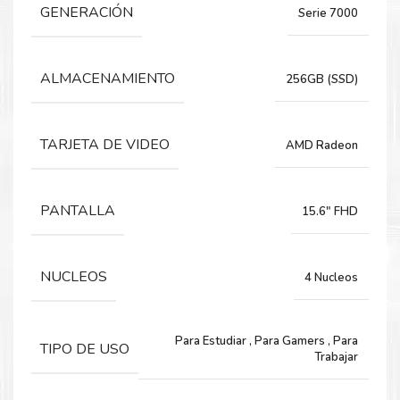
GENERACIÓN
Serie 7000
AMD RYZEN 5 7520U 2.80 / 4.30 GHZ CACHE L2 2 MB
CACHE L3 4 MB
CHIPSET SoC INTEGRADO AMD
ALMACENAMIENTO
256GB (SSD)
MEMORIA
TARJETA DE VIDEO
CAPACIDAD 8 GB
AMD Radeon
TIPO LPDDR5
BUS 4800 MHZ
PANTALLA
15.6" FHD
ALMACENAMIENTO
CAPACIDAD 256 GB
NUCLEOS
4 Nucleos
TIPO SSD M.2
INTERFAZ 2242 PCIe 4.0×4 NVMe
Para Estudiar
,
Para Gamers
,
Para
TIPO DE USO
VIDEO
Trabajar
INDEPENDIENTE NO