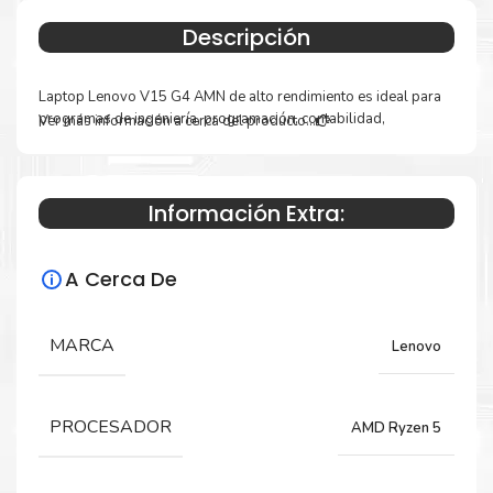
Descripción
Laptop Lenovo V15 G4 AMN de alto rendimiento es ideal para
programas de ingeniería, programación, contabilidad,
Ver más información a cerca del producto...
estudiantes y videojuegos.
FORMATO
NOTEBOOK
Información Extra:
DESCRIPCION
MARCA LENOVO
A Cerca De
MODELO V15 G4 AMN
PART NUMBER 82YU00X6LM
MARCA
Lenovo
COLOR ARCTIC GREY (GRIS)
PANTALLA
15.6 PULG FHD TN WIDE RESOLUCION
PROCESADOR
AMD Ryzen 5
MAXIMA 1920 x 1080 ANTI-GLARE
CPU