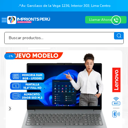
📍
Av. Garcilaso de la Vega 1236, Interior 303, Lima Centro
Llamar Ahora
-1%