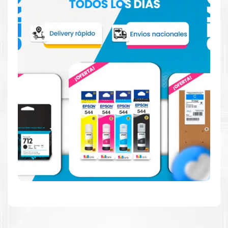
más acerca de cartuchos
Epson
Aquí
.
Hecho para ser fácil de usar
Simple y fácil de usar. Nuestros cartuchos e impresoras
están hechos para facilitar la carga, la impresión y los
resultados.