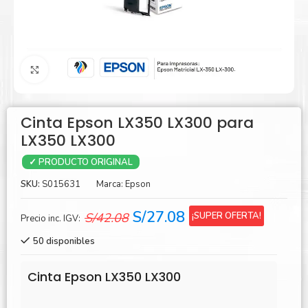
Agrandar
Cinta Epson LX350 LX300 para
LX350 LX300
✓ PRODUCTO ORIGINAL
SKU:
S015631
Marca:
Epson
El
El
S/
27.08
¡SUPER OFERTA!
S/
42.08
Precio inc. IGV:
precio
precio
50 disponibles
original
actual
era:
es:
Cinta Epson LX350 LX300
S/42.08.
S/27.08.