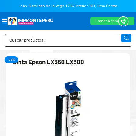
📍
Av. Garcilaso de la Vega 1236, Interior 303, Lima Centro
Llamar Ahora
-36%