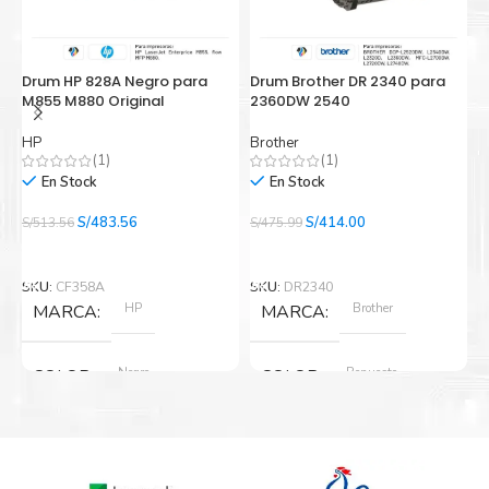
Drum HP 828A Negro para
Drum Brother DR 2340 para
C
M855 M880 Original
2360DW 2540
p
HP
Brother
E
(1)
(1)
En Stock
En Stock
El
El
El
El
S/
483.56
S/
414.00
S/
513.56
S/
475.99
S/
precio
precio
precio
precio
Añadir Al Carrito
Añadir Al Carrito
original
actual
original
actual
era:
es:
era:
es:
SKU:
CF358A
SKU:
DR2340
S
S/513.56.
S/483.56.
S/475.99.
S/414.00.
HP
Brother
MARCA
MARCA
Negro
Repuesto
COLOR
COLOR
Nuevo original
Nuevo original
ESTADO
ESTADO