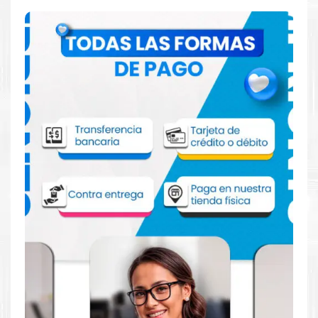
Comprar Cinta Epson LX350 LX300 para
impresora Epson LX350 LX300
Aprovecha nuestra experiencia y atención para adquirir tus
productos. Tenemos promociones todos los días. Escríbenos o
visítanos hoy para encontrar la solución perfecta para tu
impresora
EPSON
, como la
Cinta Epson LX350 LX300 para
impresoras LX350 LX300
.
Dónde comprar Cinta Epson LX350 LX300
para impresoras LX350 LX300