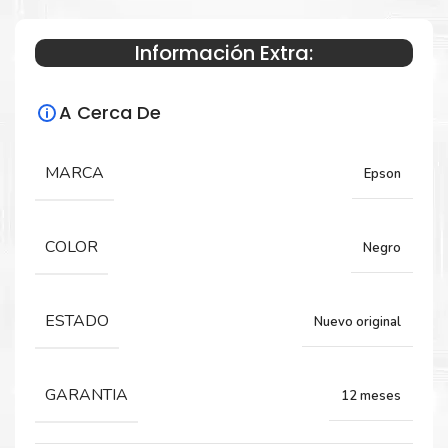
Información Extra:
Especificaciones Técnicas
A Cerca De
Para impresoras:
Tinta para impresoras Epson LX350 LX300
MARCA
Epson
Rendimiento:
COLOR
Negro
4 MILLONES DE CARACTERES
ESTADO
Nuevo original
GARANTIA
12 meses