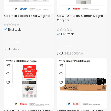
Kit Tinta Epson T44B Original
Kit GI10 – BH10 Canon Negro
Original
En Stock
En Stock
Leer Más
Leer Más
SKU:
T44B
SKU:
3418C005AA
Kit BH1 + Gi 190 Canon Negro
Toner Ricoh MPC3503 Negro