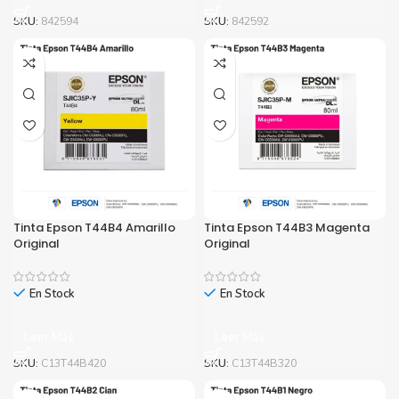
(1)
SKU:
842594
SKU:
842592
El
El
S/
33.00
/
44.99
precio
precio
original
actual
era:
es:
S/44.99.
S/33.00.
Tinta Epson T44B4 Amarillo
Tinta Epson T44B3 Magenta
Original
Original
En Stock
En Stock
Leer Más
Leer Más
SKU:
C13T44B420
SKU:
C13T44B320