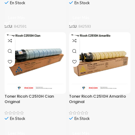
En Stock
En Stock
Leer Más
Leer Más
SKU:
842591
SKU:
842593
Toner Ricoh C2510H Cian
Toner Ricoh C2510H Amarillo
Original
Original
En Stock
En Stock
Cinta Epson FX890 FX890II para FX890
FX890II
Leer Más
Leer Más