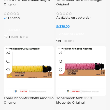
Original
Original
Available on backorder
En Stock
S/
329.00
Leer Más
Añadir Al Carrito
SKU:
KitBH1GI190
SKU:
841817
Toner Ricoh MPC3503 Amarillo
Toner Ricoh MPC3503
Original
Magenta Original