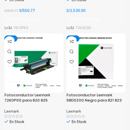
En Stock
En Stock
El
El
S/
550.77
S/
1,530.00
S/
600.77
precio
precio
Añadir Al Carrito
Añadir Al Carrito
original
actual
era:
es:
SKU:
76C0PK0
SKU:
72K0Q00
S/600.77.
S/550.77.
-15%
-12%
Fotoconductor Lexmark
Fotoconductor Lexmark
72K0P00 para 820 825
58D0Z00 Negro para 821 823
Lexmark
Lexmark
En Stock
En Stock