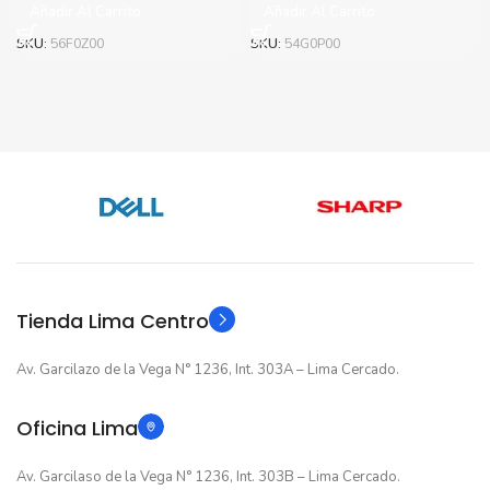
Añadir Al Carrito
Añadir Al Carrito
original
actual
original
actual
era:
es:
era:
es:
SKU:
56F0Z00
SKU:
54G0P00
S/356.60.
S/306.60.
S/440.00.
S/360.00.
Tienda Lima Centro
Av. Garcilazo de la Vega N° 1236, Int. 303A – Lima Cercado.
Oficina Lima
Av. Garcilaso de la Vega N° 1236, Int. 303B – Lima Cercado.