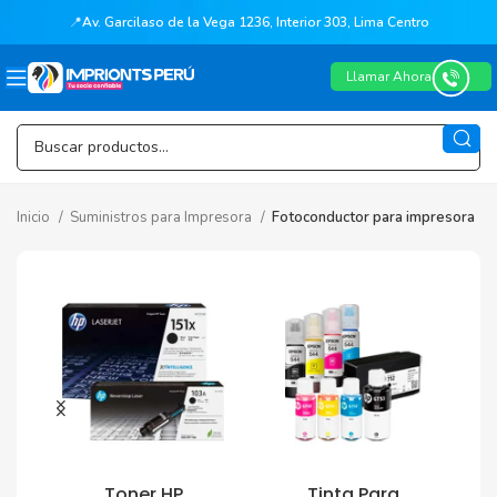
📍
Av. Garcilaso de la Vega 1236, Interior 303, Lima Centro
Llamar Ahora
Inicio
Suministros para Impresora
Fotoconductor para impresora
Toner HP
Tinta Para