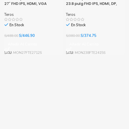
27″ FHD IPS, HDMI, VGA
23.8 pulg FHD IPS, HDMI, DP,
1920 x 1280
Teros
Teros
En Stock
En Stock
El
El
El
El
S/
446.90
S/
374.75
S/
488.00
S/
380.00
precio
precio
precio
precio
Añadir Al Carrito
Añadir Al Carrito
original
actual
original
actual
era:
es:
era:
es:
SKU:
MON27FTE2712S
SKU:
MON238FTE2415S
S/488.00.
S/446.90.
S/380.00.
S/374.75.