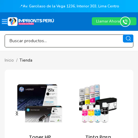
📍
Av. Garcilaso de la Vega 1236, Interior 303, Lima Centro
Llamar Ahora
Inicio
Tienda
Toner HP
Tinta Para