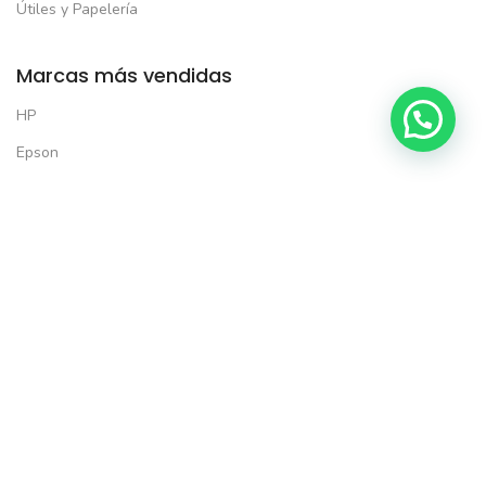
Útiles y Papelería
Marcas más vendidas
HP
Epson
Brother
Xerox
Kyocera
Lexmark
Solo productos seleccionados*
Todas las formas de pago:
5% de descuento en tu primera compra