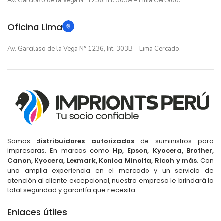
Av. Garcilazo de la Vega N° 1236, Int. 303A – Lima Cercado.
Oficina Lima
Av. Garcilaso de la Vega N° 1236, Int. 303B – Lima Cercado.
Somos
distribuidores autorizados
de suministros para
impresoras. En marcas como
Hp, Epson, Kyocera, Brother,
Canon, Kyocera, Lexmark, Konica Minolta, Ricoh y más
. Con
una amplia experiencia en el mercado y un servicio de
atención al cliente excepcional, nuestra empresa le brindará la
total seguridad y garantía que necesita.
Enlaces útiles
Cinta Epson FX890 FX890II para FX890
FX890II