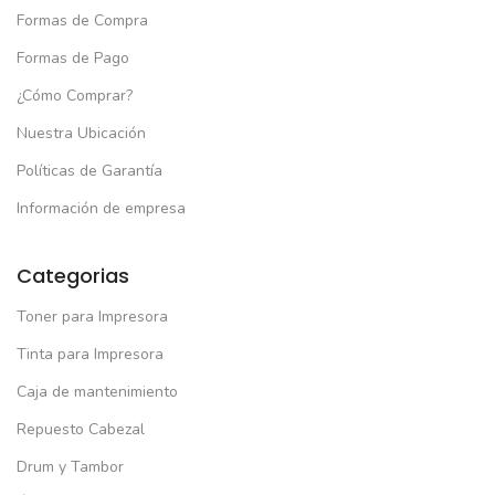
Formas de Compra
(1)
Formas de Pago
El
El
S/
33.00
/
44.99
precio
precio
¿Cómo Comprar?
original
actual
era:
es:
Nuestra Ubicación
S/44.99.
S/33.00.
Políticas de Garantía
Información de empresa
Categorias
Toner para Impresora
Tinta para Impresora
Caja de mantenimiento
Repuesto Cabezal
Drum y Tambor