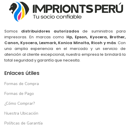
Cinta Epson FX890 FX890II para FX890
FX890II
Somos
distribuidores autorizados
de suministros para
impresoras. En marcas como
Hp, Epson, Kyocera, Brother,
(1)
Canon, Kyocera, Lexmark, Konica Minolta, Ricoh y más
. Con
El
El
S/
33.00
S/
44.99
precio
precio
una amplia experiencia en el mercado y un servicio de
original
actual
atención al cliente excepcional, nuestra empresa le brindará la
era:
es:
total seguridad y garantía que necesita.
S/44.99.
S/33.00.
Enlaces útiles
Formas de Compra
Formas de Pago
¿Cómo Comprar?
Nuestra Ubicación
Políticas de Garantía