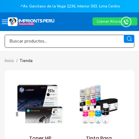
📍
Av. Garcilaso de la Vega 1236, Interior 303, Lima Centro
Llamar Ahora
Inicio
Tienda
Toner HP
Tinta Para