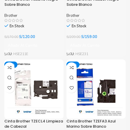
Sobre Blanco
Sobre Blanco
Brother
Brother
En Stock
En Stock
El
El
El
El
S/
120.00
S/
159.00
S/
170.00
S/
209.00
precio
precio
precio
precio
Añadir Al Carrito
Añadir Al Carrito
original
actual
original
actual
era:
es:
era:
es:
SKU:
HSE211E
SKU:
HSE231
S/170.00.
S/120.00.
S/209.00.
S/159.00.
-33%
-29%
Cinta Brother TZECL4 Limpieza
Cinta Brother TZEFA3 Azul
de Cabezal
Marino Sobre Blanco