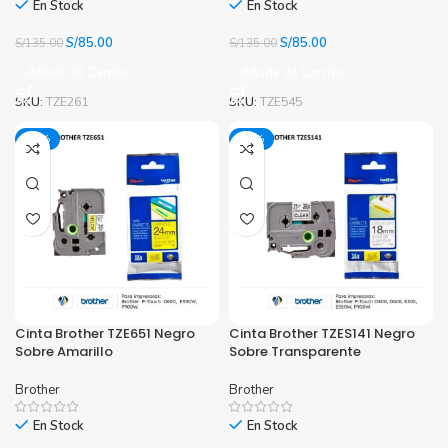
En Stock
En Stock
El
El
El
El
S/
85.00
S/
85.00
S/
135.00
S/
135.00
precio
precio
precio
precio
Añadir Al Carrito
Añadir Al Carrito
original
actual
original
actual
era:
es:
era:
es:
SKU:
TZE261
SKU:
TZE545
S/135.00.
S/85.00.
S/135.00.
S/85.00.
-34%
-37%
Cinta Brother TZE651 Negro
Cinta Brother TZES141 Negro
Sobre Amarillo
Sobre Transparente
Brother
Brother
En Stock
En Stock