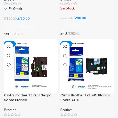
Sin Stock
En Stock
El
El
S/
80.00
El
El
S/
115.00
S/
60.00
S/
110.00
precio
precio
precio
precio
Leer Más
Añadir Al Carrito
original
actual
original
actual
era:
es:
era:
es:
SKU:
TZE241
SKU:
TZE232
S/115.00.
S/80.00.
S/110.00.
S/60.00.
-37%
-37%
Cinta Brother TZE261 Negro
Cinta Brother TZE545 Blanco
Sobre Blanco
Sobre Azul
Brother
Brother