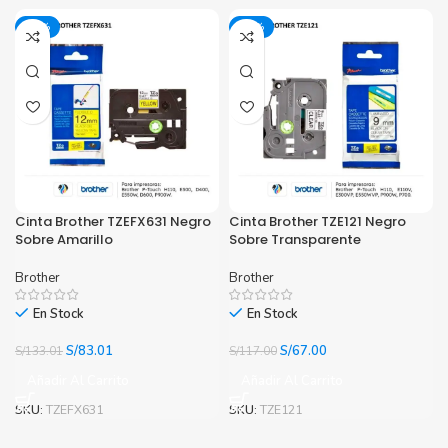
S/125.00.
S/75.00.
S/145.00.
S/95.00.
-38%
-43%
Cinta Brother TZEFX631 Negro
Cinta Brother TZE121 Negro
Sobre Amarillo
Sobre Transparente
Brother
Brother
En Stock
En Stock
El
El
El
El
S/
83.01
S/
67.00
S/
133.01
S/
117.00
precio
precio
precio
precio
Añadir Al Carrito
Añadir Al Carrito
original
actual
original
actual
era:
es:
era:
es:
SKU:
TZEFX631
SKU:
TZE121
S/133.01.
S/83.01.
S/117.00.
S/67.00.