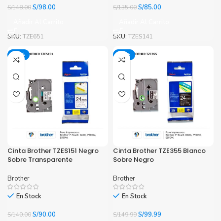
El
El
El
El
S/
98.00
S/
85.00
S/
148.00
S/
135.00
precio
precio
precio
precio
Añadir Al Carrito
Añadir Al Carrito
original
actual
original
actual
era:
es:
era:
es:
SKU:
TZE651
SKU:
TZES141
S/148.00.
S/98.00.
S/135.00.
S/85.00.
-36%
-33%
Cinta Brother TZES151 Negro
Cinta Brother TZE355 Blanco
Sobre Transparente
Sobre Negro
Brother
Brother
En Stock
En Stock
El
El
El
El
S/
90.00
S/
99.99
S/
140.00
S/
149.99