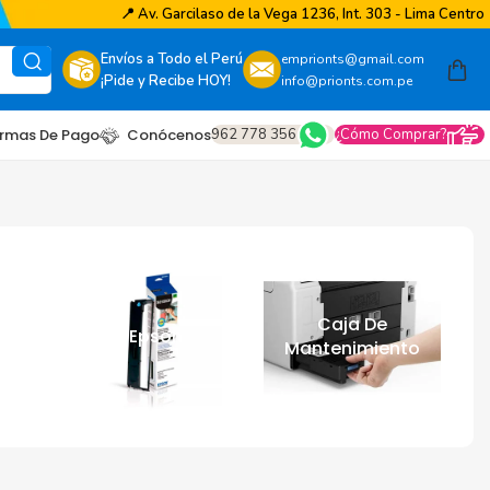
📍
Av. Garcilaso de la Vega 1236, Int. 303 - Lima Centro
Envíos a Todo el Perú
emprionts@gmail.com
¡Pide y Recibe HOY!
info@prionts.com.pe
962 778 356
¿Cómo Comprar?
rmas De Pago
Conócenos
a
Caja De
Cinta Epson
Mantenimiento
other
amsung
coh