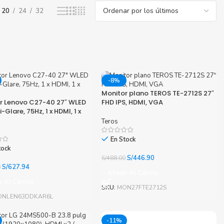
20
24
32
nica Minolta
harp
-8%
Monitor plano TEROS TE-2712S 27″
r Lenovo C27-40 27″ WLED
FHD IPS, HDMI, VGA
i-Glare, 75Hz, 1 x HDMI, 1 x
Teros
En Stock
tock
El
El
S/
446.90
S/
488.00
precio
precio
El
El
S/
627.94
0
Añadir Al Carrito
original
actual
precio
precio
r Al Carrito
era:
es:
original
actual
SKU:
MON27FTE2712S
S/488.00.
S/446.90.
era:
es:
ONLEN63DDKAR6L
S/650.00.
S/627.94.
-11%