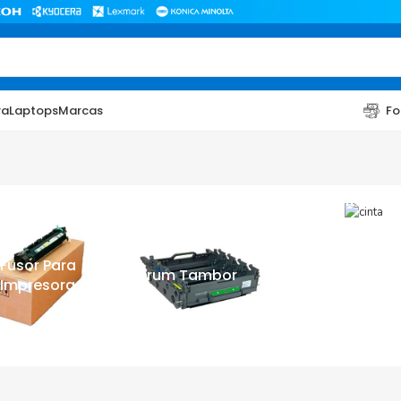
ra
Laptops
Marcas
Fo
Cinta Par
Impresora
Fusor Para
Drum Tambor
Impresora
TONER
TONER
Toner Hp
Toner Br
Toner Xerox
Toner S
Toner Lexmark
Toner Ri