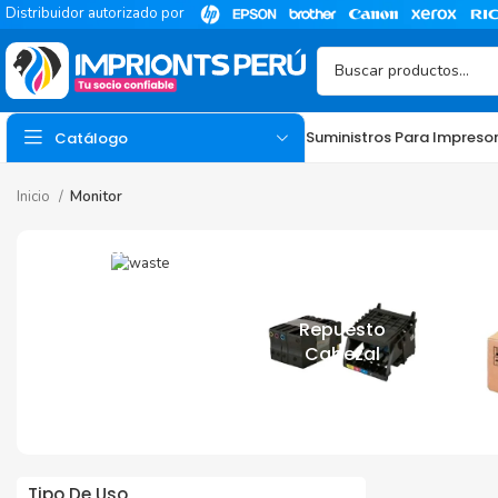
Distribuidor autorizado por
Suministros Para Impreso
Catálogo
Inicio
Monitor
Residuo Waste
Para Impresora
Repuesto
Cabezal
TINTA
Tinta Hp
Tinta Epson
Tinta Canon
Tipo De Uso