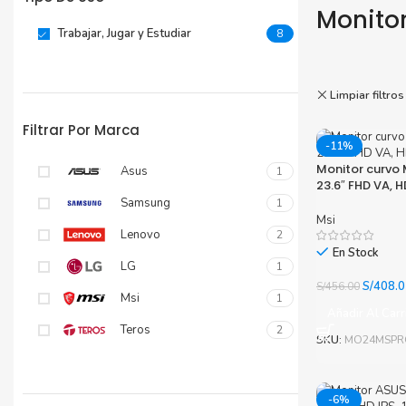
Monito
Tinta Brother
Trabajar, Jugar y Estudiar
8
Limpiar filtros
Filtrar Por Marca
-11%
Monitor curvo
Asus
1
23.6″ FHD VA, H
Samsung
1
Msi
Lenovo
2
En Stock
LG
1
El
S/
408.0
S/
456.00
Msi
1
precio
Añadir Al Carr
original
Teros
2
era:
SKU:
MO24MSPR
S/456.0
-6%