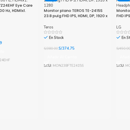
VZ24EHF Eye Care
100 Hz, HDMIx1.
Monitor plano TEROS TE-2415S
Monito
23.8 pulg FHD IPS, HDMI, DP, 1920 x
FHD IPS
1280
Headph
Teros
LG
En Stock
En S
El
9
precio
El
El
S/
374.75
S/
380.00
S/
450.0
ito
actual
precio
precio
Añadir Al Carrito
Añadi
es:
original
actual
24EHF
0.
S/464.79.
era:
es:
SKU:
MON238FTE2415S
SKU:
MO
S/380.00.
S/374.75.