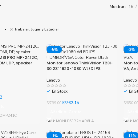
r
Mostrar
16
Toner Kyocera
Toner Ko
Toner Canon
Toner S
Trabajar, Jugar y Estudiar
-5%
-3%
 MSI PRO MP-2412C,
DMI, DP, speaker
Monitor Lenovo ThinkVision T23i-
Monito
30 23″ 1920×1080 WLED IPS
VA, Ant
HDMI/DP/VGA Color Raven Black
VGA.
Lenovo
Lenovo
En Stock
En S
El
2
precio
El
El
S/
762.15
S/
799.00
S/
650.0
ito
actual
precio
precio
Añadir Al Carrito
Añadi
es:
original
actual
OMP241C
0.
S/408.02.
era:
es:
SKU:
MONLE63B2MAR6LA
SKU:
M
S/799.00.
S/762.15.
-1%
-11%