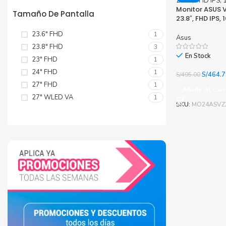
Monitor ASUS 
Tamaño De Pantalla
23.8″, FHD IPS, 
23.6" FHD
1
Asus
23.8" FHD
3
En Stock
23" FHD
1
24" FHD
1
El
S/
464.7
S/
495.00
precio
27" FHD
1
Añadir Al Carr
original
27" WLED VA
1
era:
SKU:
MO24ASVZ
S/495.0