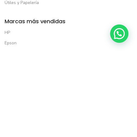
Útiles y Papelería
Marcas más vendidas
HP
Epson
Brother
Xerox
Kyocera
Lexmark
Solo productos seleccionados*
Todas las formas de pago:
5% de descuento en tu primera compra