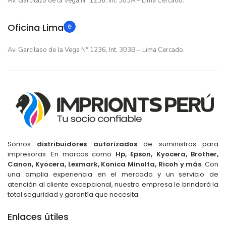
Av. Garcilazo de la Vega N° 1236, Int. 303A – Lima Cercado.
Oficina Lima
Av. Garcilaso de la Vega N° 1236, Int. 303B – Lima Cercado.
Somos
distribuidores autorizados
de suministros para
impresoras. En marcas como
Hp, Epson, Kyocera, Brother,
Canon, Kyocera, Lexmark, Konica Minolta, Ricoh y más
. Con
una amplia experiencia en el mercado y un servicio de
atención al cliente excepcional, nuestra empresa le brindará la
total seguridad y garantía que necesita.
Cinta Epson FX890 FX890II para FX890
FX890II
Enlaces útiles