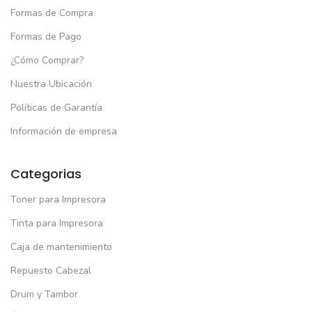
(1)
Formas de Compra
El
El
S/
33.00
/
44.99
precio
precio
Formas de Pago
original
actual
era:
es:
¿Cómo Comprar?
S/44.99.
S/33.00.
Nuestra Ubicación
Políticas de Garantía
Información de empresa
Categorias
Toner para Impresora
Tinta para Impresora
Caja de mantenimiento
Repuesto Cabezal
Drum y Tambor