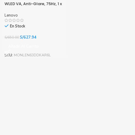
WLED VA, Anti-Glare, 75Hz, 1 x
HDMI, 1 x VGA.
Lenovo
En Stock
El
El
S/
627.94
S/
650.00
precio
precio
Añadir Al Carrito
original
actual
era:
es:
SKU:
MONLEN63DDKAR6L
S/650.00.
S/627.94.