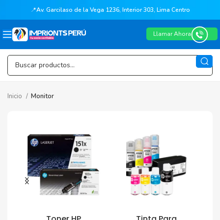
📍
Av. Garcilaso de la Vega 1236, Interior 303, Lima Centro
Llamar Ahora
Inicio
Monitor
Toner HP
Tinta Para