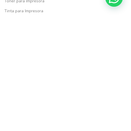
Toner para Impresora
Tinta para Impresora
Caja de mantenimiento
Repuesto Cabezal
Drum y Tambor
Útiles y Papelería
Marcas más vendidas
HP
Epson
Brother
Xerox
Kyocera
Lexmark