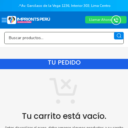
📍
Av. Garcilaso de la Vega 1236, Interior 303, Lima Centro
Llamar Ahora
TU PEDIDO
Tu carrito está vacío.