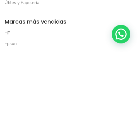
Útiles y Papelería
Marcas más vendidas
HP
Consultar por WhatsApp
Epson
Brother
Xerox
Kyocera
Lexmark
Solo productos seleccionados*
Todas las formas de pago:
5% de descuento en tu primera compra