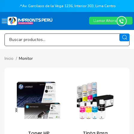
📍
Av. Garcilaso de la Vega 1236, Interior 303, Lima Centro
Llamar Ahora
Inicio
Monitor
Toner HP
Tinta Para