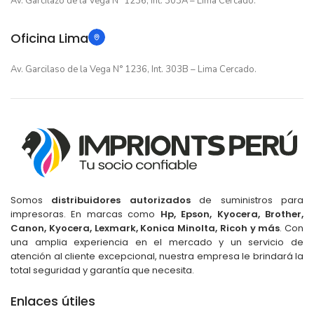
Av. Garcilazo de la Vega N° 1236, Int. 303A – Lima Cercado.
Oficina Lima
Av. Garcilaso de la Vega N° 1236, Int. 303B – Lima Cercado.
Somos
distribuidores autorizados
de suministros para
impresoras. En marcas como
Hp, Epson, Kyocera, Brother,
Canon, Kyocera, Lexmark, Konica Minolta, Ricoh y más
. Con
una amplia experiencia en el mercado y un servicio de
atención al cliente excepcional, nuestra empresa le brindará la
total seguridad y garantía que necesita.
Enlaces útiles
Cinta Epson FX890 FX890II para FX890
FX890II