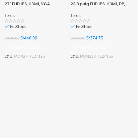
27″ FHD IPS, HDMI, VGA
23.8 pulg FHD IPS, HDMI, DP,
1920 x 1280
Teros
Teros
En Stock
En Stock
El
El
El
El
S/
446.90
S/
374.75
S/
488.00
S/
380.00
precio
precio
precio
precio
Añadir Al Carrito
Añadir Al Carrito
original
actual
original
actual
era:
es:
era:
es:
SKU:
MON27FTE2712S
SKU:
MON238FTE2415S
S/488.00.
S/446.90.
S/380.00.
S/374.75.