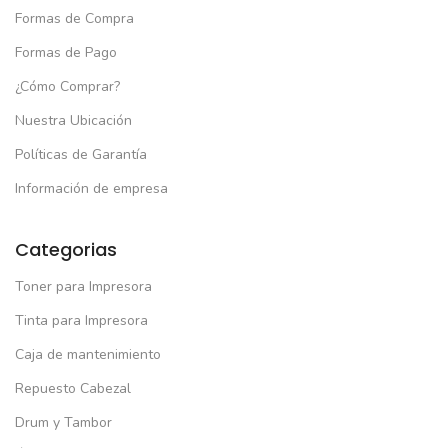
Formas de Compra
(1)
Formas de Pago
El
El
S/
33.00
/
44.99
precio
precio
¿Cómo Comprar?
original
actual
era:
es:
Nuestra Ubicación
S/44.99.
S/33.00.
Políticas de Garantía
Información de empresa
Categorias
Toner para Impresora
Tinta para Impresora
Caja de mantenimiento
Repuesto Cabezal
Drum y Tambor