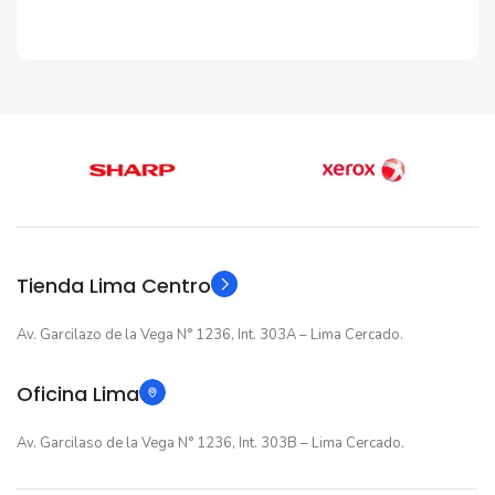
ESTADO
ESTADO
ESTA
Nuevo original
Nuevo original
Nuevo or
GARANTIA
GARANTIA
GARA
12 meses
12 meses
12 mese
Original
Original
TIPO
TIPO
TIPO
Tienda Lima Centro
Av. Garcilazo de la Vega N° 1236, Int. 303A – Lima Cercado.
Oficina Lima
Av. Garcilaso de la Vega N° 1236, Int. 303B – Lima Cercado.