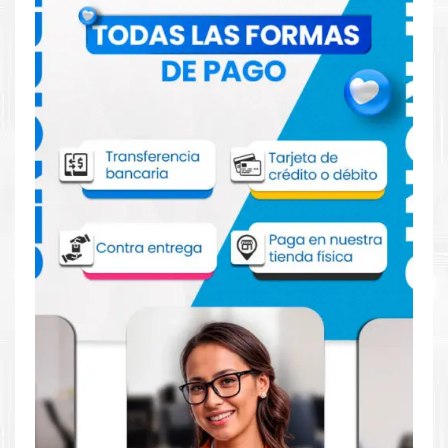
Comprar Toner HP 202A Negro para
impresoras M254 M280 M281
Aprovecha nuestra experiencia y atención para adquirir tus
productos. Tenemos promociones todos los días. Escríbenos o
visítanos hoy para encontrar la solución perfecta para tu
impresora
HP
, como la
Toner HP 202A Negro para impresoras
M254 M280 M281.
Dónde comprar Toner HP 202A Negro
para impresoras M254 M280 M281 en
Lima o para provincia