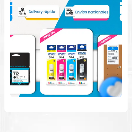
Consuma un 21 % menos de energía en promedio en
comparación con la generación anterior.
Calidad en la que puede confiar
Resultados de precisión, página tras página, para
mantener su empresa funcionando perfectamente.
Amigables con el Medio Ambiente
Al elegir Cartuchos Originales
HP
, usted está
participando en la economía circular.