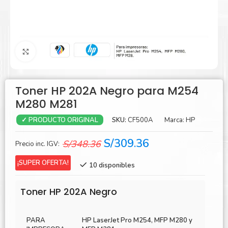
Agrandar
Toner HP 202A Negro para M254
M280 M281
SKU:
CF500A
Marca:
HP
✓ PRODUCTO ORIGINAL
El
El
S/
309.36
S/
348.36
Precio inc. IGV:
precio
precio
¡SUPER OFERTA!
10 disponibles
original
actual
era:
es:
Toner HP 202A Negro
S/348.36.
S/309.36.
PARA
HP LaserJet Pro M254, MFP M280 y