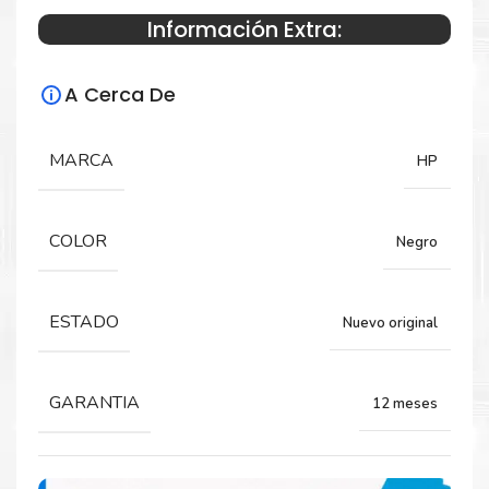
Información Extra:
Especificaciones Técnicas
A Cerca De
Para impresoras:
HP LaserJet M254, MFP M280, MFP M281.
MARCA
HP
Rendimiento:
COLOR
Negro
1,300 Páginas.
ESTADO
Nuevo original
GARANTIA
12 meses