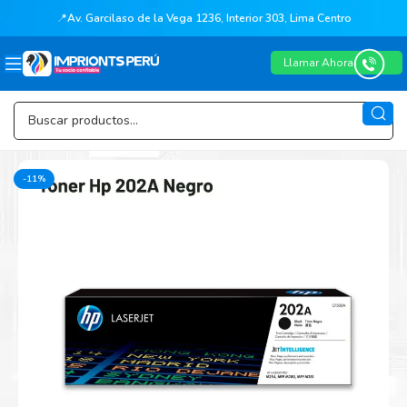
📍
Av. Garcilaso de la Vega 1236, Interior 303, Lima Centro
Llamar Ahora
-11%