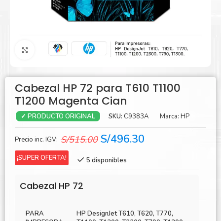
Agrandar
Cabezal HP 72 para T610 T1100
T1200 Magenta Cian
SKU:
C9383A
Marca:
HP
✓ PRODUCTO ORIGINAL
El
El
S/
496.30
S/
515.00
Precio inc. IGV:
precio
precio
¡SUPER OFERTA!
5 disponibles
original
actual
era:
es:
Cabezal HP 72
S/515.00.
S/496.30.
PARA
HP DesignJet T610, T620, T770,