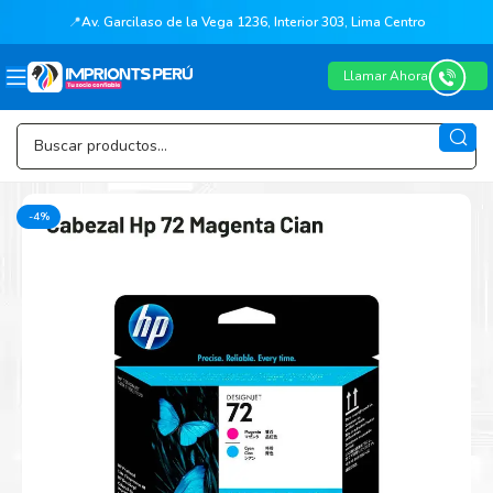
📍
Av. Garcilaso de la Vega 1236, Interior 303, Lima Centro
Llamar Ahora
-4%