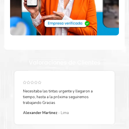
¿Qué hay en la caja?
Cartuchos de
Cabezal HP 72
original y Guía de reciclaje.
¿Cómo comprar de manera segura?
Haga Click Aquí para ver proceso de una compra segura
Valoraciones de Clientes
Más información:
Estamos autorizados por
HP
.
Hacemos envíos al por mayor y
menor para empresas privadas, del estado y público en
general.
Necesitaba las tintas urgente y llegaron a
Y
Garantizamos el cumplimiento de su requerimiento del
Cabezal
tiempo, hasta a la próxima seguiremos
p
Hp 72
para su despacho.
trabajando Gracias
L
Alexander Martinez
Lima
Sustituya sus
cartuchos de Cabezal Hp 72
rápidamente con la
extracción automática de sellado y el embalaje fácil de abrir
para comenzar a imprimir enseguida.