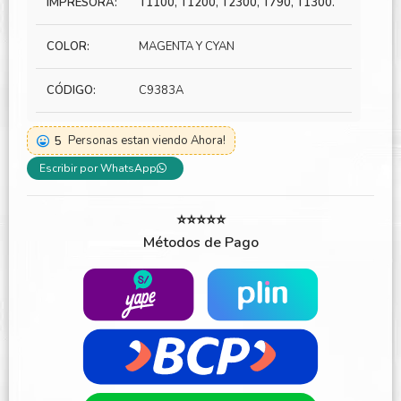
IMPRESORA:
T1100, T1200, T2300, T790, T1300.
COLOR:
MAGENTA Y CYAN
CÓDIGO:
C9383A
5
Personas estan viendo Ahora!
Escribir por WhatsApp
⭐⭐⭐⭐⭐
Métodos de Pago