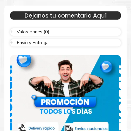
Dejanos tu comentario Aquí
Valoraciones (0)
Resultados que sorprenden
Envío y Entrega
Confíe en el rendimiento uniforme de
Hp
. Descubra
cómo saber si un cartucho es original o no
Aquí
.
Reduzca el consumo de energía
Consuma un 21 % menos de energía en promedio en
comparación con la generación anterior.