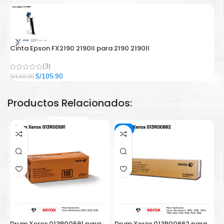
Cinta Epson FX2190 2190II para 2190 2190II
C
(3)
El
El
S/
105.90
S/
140.00
S/
precio
precio
original
actual
Productos Relacionados:
era:
es:
S/140.00.
S/105.90.
-2%
Drum Xerox 013R00591 para
Drum Xerox 013R00662 para
D