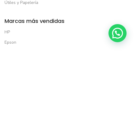
Útiles y Papelería
Marcas más vendidas
HP
Consultar por WhatsApp
Epson
Brother
Xerox
Kyocera
Lexmark
Solo productos seleccionados*
Todas las formas de pago:
5% de descuento en tu primera compra