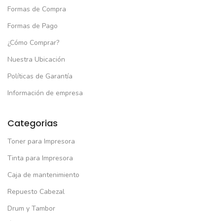
(1)
Formas de Compra
El
El
S/
33.00
/
44.99
precio
precio
Formas de Pago
original
actual
era:
es:
¿Cómo Comprar?
S/44.99.
S/33.00.
Nuestra Ubicación
Políticas de Garantía
Información de empresa
Categorias
Toner para Impresora
Tinta para Impresora
Caja de mantenimiento
Repuesto Cabezal
Drum y Tambor