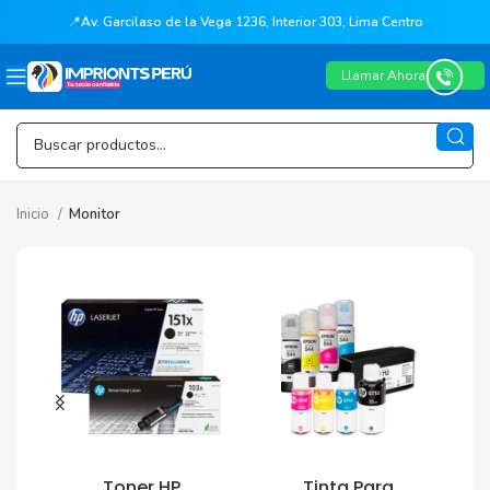
📍
Av. Garcilaso de la Vega 1236, Interior 303, Lima Centro
Llamar Ahora
Inicio
Monitor
Toner HP
Tinta Para