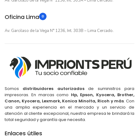
Av. Garcilazo de la Vega N° 1236, Int. 303A – Lima Cercado.
Oficina Lima
Av. Garcilaso de la Vega N° 1236, Int. 303B – Lima Cercado.
Somos
distribuidores autorizados
de suministros para
impresoras. En marcas como
Hp, Epson, Kyocera, Brother,
Canon, Kyocera, Lexmark, Konica Minolta, Ricoh y más
. Con
una amplia experiencia en el mercado y un servicio de
atención al cliente excepcional, nuestra empresa le brindará la
total seguridad y garantía que necesita.
Cinta Epson FX890 FX890II para FX890
FX890II
Enlaces útiles