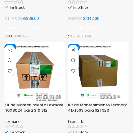
En Stock
En Stock
El
El
El
El
S/
988.00
S/
342.00
S/
1,038.00
S/
392.00
precio
precio
precio
precio
Añadir Al Carrito
Añadir Al Carrito
original
actual
original
actual
era:
es:
era:
es:
SKU:
40X8421
SKU:
40X8086
S/1,038.00.
S/988.00.
S/392.00.
S/342.00.
-6%
-4%
Kit de Mantenimiento Lexmark
Kit de Mantenimiento Lexmark
40X8024 para 310 312
41X1593 para 921 920
Lexmark
Lexmark
En Stock
En Stock