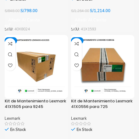
El
El
El
El
S/
798.00
S/
1,214.00
S/
848.00
S/
1,264.00
precio
precio
precio
precio
Añadir Al Carrito
Añadir Al Carrito
original
actual
original
actual
era:
es:
era:
es:
SKU:
40X8024
SKU:
41X1593
S/848.00.
S/798.00.
S/1,264.00.
S/1,214.00.
-3%
-4%
Kit de Mantenimiento Lexmark
Kit de Mantenimiento Lexmark
41X1505 para 9245
41X0556 para 725
Lexmark
Lexmark
En Stock
En Stock