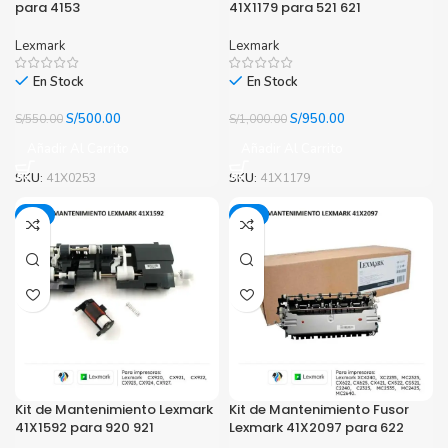
para 4153
41X1179 para 521 621
Lexmark
Lexmark
En Stock
En Stock
El
El
El
El
S/
500.00
S/
950.00
S/
550.00
S/
1,000.00
precio
precio
precio
precio
Añadir Al Carrito
Añadir Al Carrito
original
actual
original
actual
era:
es:
era:
es:
SKU:
41X0253
SKU:
41X1179
S/550.00.
S/500.00.
S/1,000.00.
S/950.00.
-5%
-5%
Cinta Epson FX890 FX890II para FX890
FX890II
(1)
El
El
S/
33.00
/
44.99
precio
precio
original
actual
era:
es:
S/44.99.
S/33.00.
Kit de Mantenimiento Lexmark
Kit de Mantenimiento Fusor
41X1592 para 920 921
Lexmark 41X2097 para 622