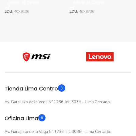
Añadir Al Carrito
Añadir Al Carrito
original
actual
original
actual
era:
es:
era:
es:
SKU:
40X9136
SKU:
40X8736
S/1,228.00.
S/1,178.00.
S/1,576.00.
S/1,526.00.
Tienda Lima Centro
Av. Garcilazo de la Vega N° 1236, Int. 303A – Lima Cercado.
Oficina Lima
Av. Garcilaso de la Vega N° 1236, Int. 303B – Lima Cercado.