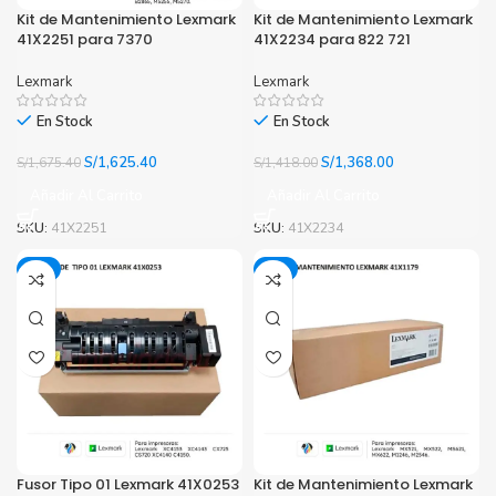
Kit de Mantenimiento Lexmark
Kit de Mantenimiento Lexmark
41X2251 para 7370
41X2234 para 822 721
Lexmark
Lexmark
En Stock
En Stock
El
El
El
El
S/
1,625.40
S/
1,368.00
S/
1,675.40
S/
1,418.00
precio
precio
precio
precio
Añadir Al Carrito
Añadir Al Carrito
original
actual
original
actual
era:
es:
era:
es:
SKU:
41X2251
SKU:
41X2234
S/1,675.40.
S/1,625.40.
S/1,418.00.
S/1,368.00.
-9%
-5%
Fusor Tipo 01 Lexmark 41X0253
Kit de Mantenimiento Lexmark