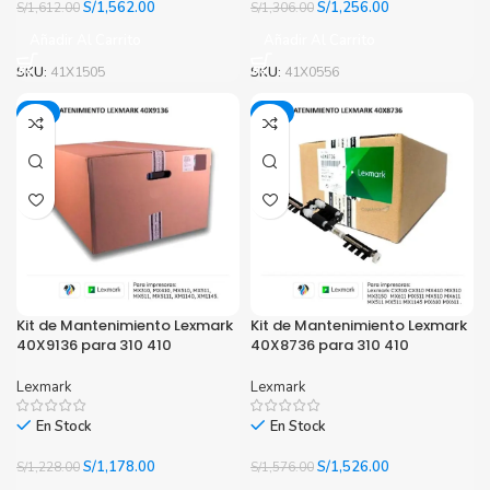
El
El
El
El
S/
1,562.00
S/
1,256.00
S/
1,612.00
S/
1,306.00
precio
precio
precio
precio
Añadir Al Carrito
Añadir Al Carrito
original
actual
original
actual
era:
es:
era:
es:
SKU:
41X1505
SKU:
41X0556
S/1,612.00.
S/1,562.00.
S/1,306.00.
S/1,256.00.
-4%
-3%
Kit de Mantenimiento Lexmark
Kit de Mantenimiento Lexmark
40X9136 para 310 410
40X8736 para 310 410
Lexmark
Lexmark
En Stock
En Stock
El
El
El
El
S/
1,178.00
S/
1,526.00
S/
1,228.00
S/
1,576.00
precio
precio
precio
precio