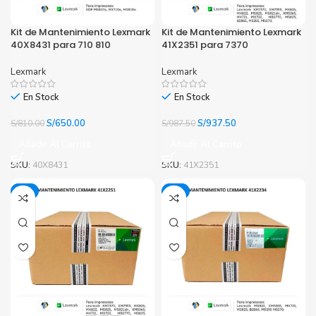
Kit de Mantenimiento Lexmark
Kit de Mantenimiento Lexmark
40X8431 para 710 810
41X2351 para 7370
Lexmark
Lexmark
En Stock
En Stock
El
El
El
El
S/
650.00
S/
937.50
S/
810.00
S/
987.50
precio
precio
precio
precio
Añadir Al Carrito
Añadir Al Carrito
original
actual
original
actual
era:
es:
era:
es:
SKU:
40X8431
SKU:
41X2351
S/810.00.
S/650.00.
S/987.50.
S/937.50.
-3%
-4%