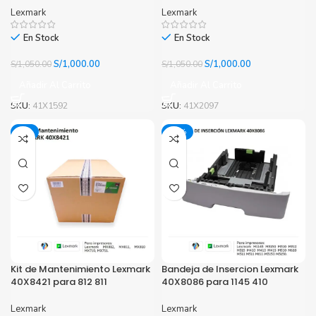
Lexmark
Lexmark
En Stock
En Stock
El
El
El
El
S/
1,000.00
S/
1,000.00
S/
1,050.00
S/
1,050.00
precio
precio
precio
precio
Añadir Al Carrito
Añadir Al Carrito
original
actual
original
actual
era:
es:
era:
es:
SKU:
41X1592
SKU:
41X2097
S/1,050.00.
S/1,000.00.
S/1,050.00.
S/1,000.00.
-5%
-13%
Kit de Mantenimiento Lexmark
Bandeja de Insercion Lexmark
40X8421 para 812 811
40X8086 para 1145 410
Lexmark
Lexmark