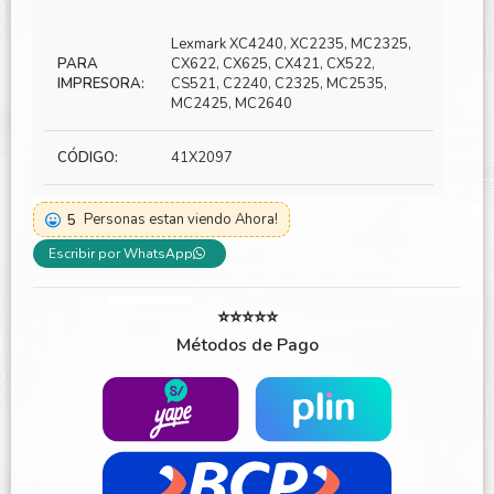
Lexmark XC4240, XC2235, MC2325,
PARA
CX622, CX625, CX421, CX522,
IMPRESORA:
CS521, C2240, C2325, MC2535,
MC2425, MC2640
CÓDIGO:
41X2097
5
Personas estan viendo Ahora!
Escribir por WhatsApp
⭐⭐⭐⭐⭐
Métodos de Pago