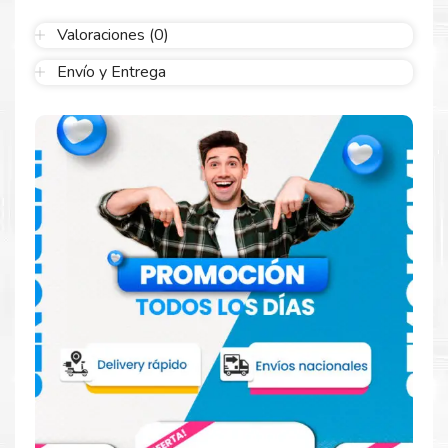
Garantizamos el cumplimiento de su requerimiento de
Kit de
Mantenimiento Fusor Lexmark 41X2097
para su despacho.
Valoraciones (0)
Envío y Entrega
Sustituya sus cartuchos de
Kit de Mantenimiento Fusor
Lexmark 41X2097
rápidamente con la extracción automática de
sellado y el embalaje fácil de abrir para comenzar a imprimir
enseguida.
Hecho para ser confiable
Confíe en el rendimiento, tanto si imprime en blanco y