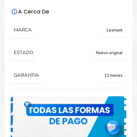
A Cerca De
Para impresoras:
Kit de Mantenimiento para impresoras
MARCA
Lexmark
Lexmark XC4240, XC2235, MC2325, CX622,
CX625, CX421, CX522, CS521, C2240, C2325,
MC2535, MC2425, MC2640.
ESTADO
Nuevo original
GARANTIA
12 meses
Comprar Kit de Mantenimiento Fusor