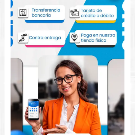
Lexmark 41X2097 para impresora 4240
2235
Aprovecha nuestra experiencia y atención para adquirir tus
productos. Tenemos promociones todos los dias. Escríbenos o
visítanos hoy para encontrar la solución perfecta para tu
impresora
Lexmark
, como la
Kit de Mantenimiento Fusor
Lexmark 41X2097 para impresora Lexmark XC4240, XC2235,
MC2325, CX622, CX625, CX421, CX522, CS521, C2240,
C2325, MC2535, MC2425, MC2640.
Dónde comprar Kit de Mantenimiento
Fusor Lexmark 41X2097 para impresora
4240 2235 en Lima o para provincia
Tienda autorizada por
Lexmark
. Descubre la mejor manera de
abastecerte de
Kit de Mantenimiento Fusor Lexmark 41X2097
para impresora Lexmark XC4240, XC2235, MC2325, CX622,