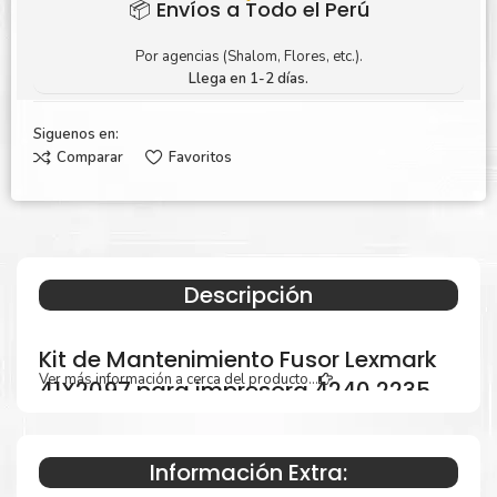
📦 Envíos a Todo el Perú
Por agencias (Shalom, Flores, etc.).
Llega en 1-2 días.
Siguenos en:
Comparar
Favoritos
Descripción
Kit de Mantenimiento Fusor Lexmark
Ver más información a cerca del producto...
41X2097 para impresora 4240 2235
Información Extra:
Especificaciones Técnicas