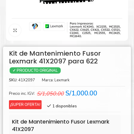
Agrandar
Kit de Mantenimiento Fusor
Lexmark 41X2097 para 622
✓ PRODUCTO ORIGINAL
SKU:
41X2097
Marca:
Lexmark
El
El
S/
1,000.00
S/
1,050.00
Precio inc. IGV:
precio
precio
¡SUPER OFERTA!
1 disponibles
original
actual
era:
es:
Kit de Mantenimiento Fusor Lexmark
S/1,050.00.
S/1,000.00.
41X2097