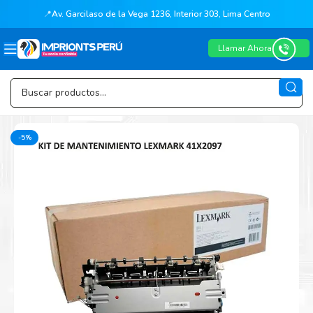
📍
Av. Garcilaso de la Vega 1236, Interior 303, Lima Centro
Llamar Ahora
-5%