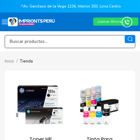
📍
Av. Garcilaso de la Vega 1236, Interior 303, Lima Centro
Llamar Ahora
Inicio
Tienda
Toner HP
Tinta Para