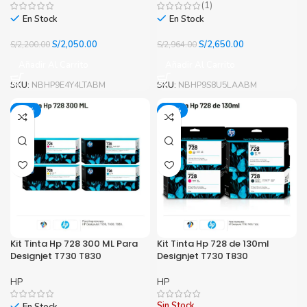
(1)
En Stock
En Stock
El
El
El
El
S/
2,050.00
S/
2,650.00
S/
2,200.00
S/
2,964.00
precio
precio
precio
precio
Añadir Al Carrito
Añadir Al Carrito
original
actual
original
actual
era:
es:
era:
es:
SKU:
NBHP9E4Y4LTABM
SKU:
NBHP9S8U5LAABM
S/2,200.00.
S/2,050.00.
S/2,964.00.
S/2,650.00.
-12%
-12%
Kit Tinta Hp 728 300 ML Para
Kit Tinta Hp 728 de 130ml
Designjet T730 T830
Designjet T730 T830
HP
HP
Sin Stock