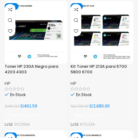
-11%
-1%
Toner HP 230A Negro para
Kit Toner HP 213A para 5700
4203 4303
5800 6700
HP
HP
En Stock
En Stock
El
El
El
El
S/
401.59
S/
2,680.00
S/
451.59
S/
2,700.00
precio
precio
precio
precio
Añadir Al Carrito
Añadir Al Carrito
original
actual
original
actual
era:
es:
era:
es:
SKU:
W2300A
SKU:
KIT213A
S/451.59.
S/401.59.
S/2,700.00.
S/2,680.00.
-6%
-6%