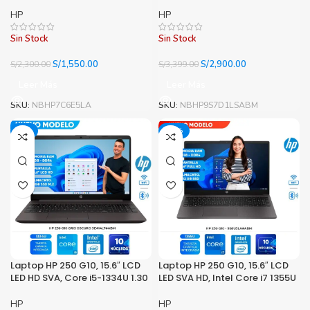
1.20/4.40GHz, 8GB DDR4-
1.70/5.00GHz, 16GB DDR4-
3200MHz (1x8GB)
3200MHz
HP
HP
Sin Stock
Sin Stock
El
El
El
El
S/
1,550.00
S/
2,900.00
S/
2,300.00
S/
3,399.00
precio
precio
precio
precio
Leer Más
Leer Más
original
actual
original
actual
era:
es:
era:
es:
SKU:
NBHP7C6E5LA
SKU:
NBHP9S7D1LSABM
S/2,300.00.
S/1,550.00.
S/3,399.00.
S/2,900.00.
-7%
-11%
Laptop HP 250 G10, 15.6″ LCD
Laptop HP 250 G10, 15.6″ LCD
LED HD SVA, Core i5-1334U 1.30
LED SVA HD, Intel Core i7 1355U
/ 4.60GHz, 8GB DDR4-
Max 5.00GHz, 8GB DDR4-3200
3200MHz
HP
HP