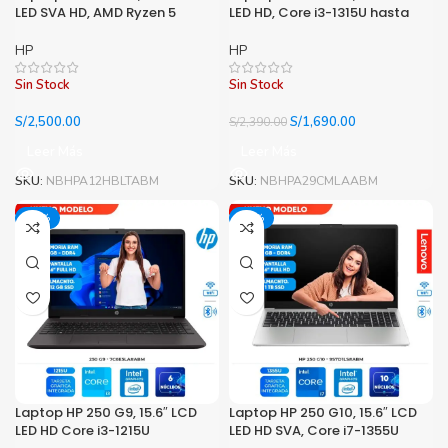
LED SVA HD, AMD Ryzen 5
LED HD, Core i3-1315U hasta
7520U 2.8/4.3 GHz, 8GB
4.50GHz, 8GB DDR4-3200MHz
LPDDR5-5500
HP
HP
Sin Stock
Sin Stock
El
El
S/
2,500.00
S/
1,690.00
S/
2,390.00
precio
precio
Leer Más
Leer Más
original
actual
era:
es:
SKU:
NBHPA12HBLTABM
SKU:
NBHPA29CMLAABM
S/2,390.00.
S/1,690.00.
-33%
-15%
Laptop HP 250 G9, 15.6″ LCD
Laptop HP 250 G10, 15.6″ LCD
LED HD Core i3-1215U
LED HD SVA, Core i7-1355U