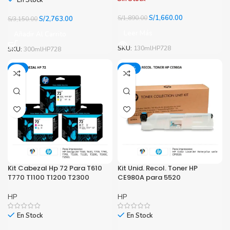
En Stock
El
El
S/
1,660.00
El
El
S/
1,890.00
S/
2,763.00
S/
3,150.00
precio
precio
precio
precio
Leer Más
Añadir Al Carrito
original
actual
original
actual
era:
es:
era:
es:
SKU:
130mlHP728
SKU:
300mlHP728
S/1,890.00.
S/1,660.00.
S/3,150.00.
S/2,763.00.
-1%
-27%
Kit Cabezal Hp 72 Para T610
Kit Unid. Recol. Toner HP
T770 T1100 T1200 T2300
CE980A para 5520
HP
HP
En Stock
En Stock