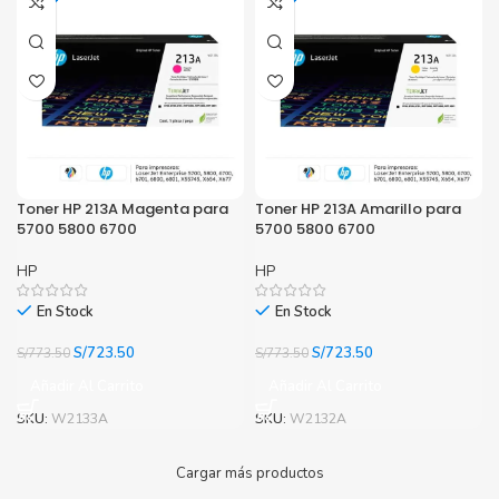
Toner HP 213A Magenta para
Toner HP 213A Amarillo para
5700 5800 6700
5700 5800 6700
HP
HP
En Stock
En Stock
El
El
El
El
S/
723.50
S/
723.50
S/
773.50
S/
773.50
precio
precio
precio
precio
Añadir Al Carrito
Añadir Al Carrito
original
actual
original
actual
era:
es:
era:
es:
SKU:
W2133A
SKU:
W2132A
S/773.50.
S/723.50.
S/773.50.
S/723.50.
Cargar más productos