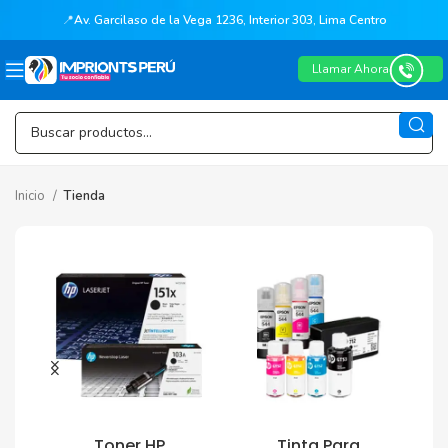
📍
Av. Garcilaso de la Vega 1236, Interior 303, Lima Centro
Llamar Ahora
Inicio
Tienda
Toner HP
Tinta Para