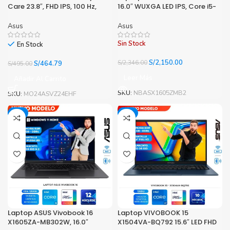
Care 23.8″, FHD IPS, 100 Hz,
16.0″ WUXGA LED IPS, Core i5-
HDMIx1.
12500H hasta 4.5GHz, 16GB
DDR4
Asus
Asus
Sin Stock
En Stock
El
El
S/
2,150.00
El
El
S/
2,346.00
S/
464.79
S/
495.00
precio
precio
precio
precio
Leer Más
Añadir Al Carrito
original
actual
original
actual
era:
es:
era:
es:
SKU:
NBASX1605ZMB2
SKU:
MO24ASVZ24EHF
S/2,346.00.
S/2,150.00.
S/495.00.
S/464.79.
-6%
-3%
Laptop ASUS Vivobook 16
Laptop VIVOBOOK 15
X1605ZA-MB302W, 16.0″
X1504VA-BQ792 15.6″ LED FHD