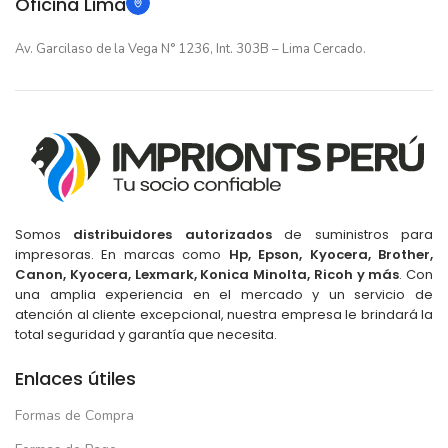
Oficina Lima
Cinta Epson FX890 FX890II para FX890
FX890II
Av. Garcilaso de la Vega N° 1236, Int. 303B – Lima Cercado.
(1)
El
El
S/
33.00
/
44.99
precio
precio
original
actual
era:
es:
S/44.99.
S/33.00.
Somos
distribuidores autorizados
de suministros para
impresoras. En marcas como
Hp, Epson, Kyocera, Brother,
Canon, Kyocera, Lexmark, Konica Minolta, Ricoh y más
. Con
una amplia experiencia en el mercado y un servicio de
atención al cliente excepcional, nuestra empresa le brindará la
total seguridad y garantía que necesita.
Enlaces útiles
Formas de Compra