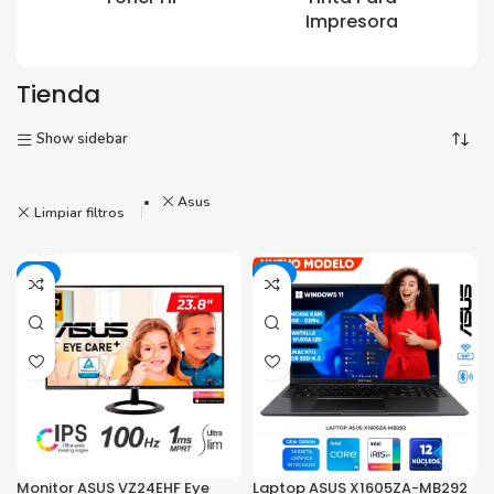
Impresora
Tienda
Show sidebar
Asus
Limpiar filtros
-6%
-8%
Monitor ASUS VZ24EHF Eye
Laptop ASUS X1605ZA-MB292