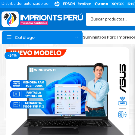
Distribuidor autorizado por
Suministros Para Impreso
Catálogo
-14%
TINTA
Tinta Hp
Tinta Epson
Tinta Canon