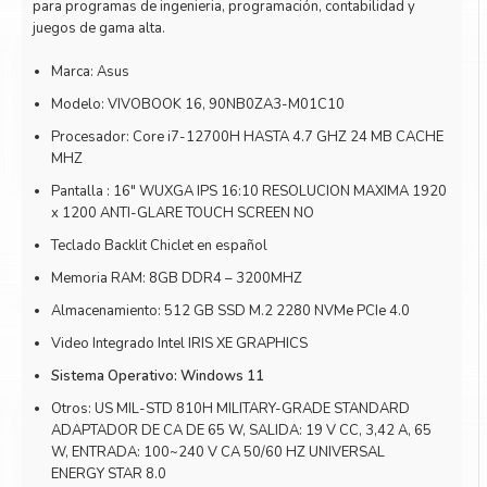
para programas de ingenieria, programación, contabilidad y
Toner Kyocera
Toner Ko
juegos de gama alta.
Toner Canon
Toner S
Marca: Asus
Modelo: VIVOBOOK 16, 90NB0ZA3-M01C10
Procesador: Core i7-12700H HASTA 4.7 GHZ 24 MB CACHE
MHZ
Pantalla : 16″ WUXGA IPS 16:10 RESOLUCION MAXIMA 1920
x 1200 ANTI-GLARE TOUCH SCREEN NO
Teclado Backlit Chiclet en español
Memoria RAM: 8GB DDR4 – 3200MHZ
Almacenamiento: 512 GB SSD M.2 2280 NVMe PCIe 4.0
Video Integrado Intel IRIS XE GRAPHICS
Sistema Operativo: Windows 11
Otros: US MIL-STD 810H MILITARY-GRADE STANDARD
ADAPTADOR DE CA DE 65 W, SALIDA: 19 V CC, 3,42 A, 65
W, ENTRADA: 100~240 V CA 50/60 HZ UNIVERSAL
ENERGY STAR 8.0