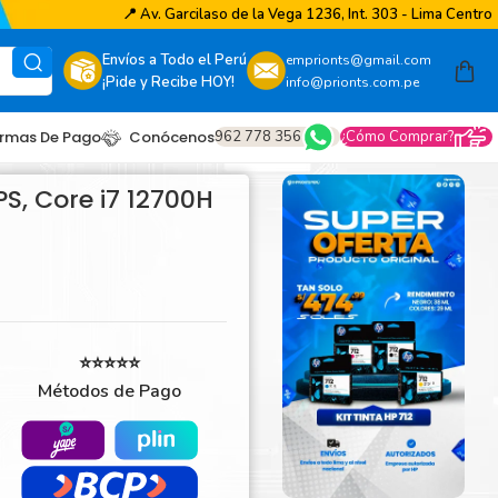
📍
Av. Garcilaso de la Vega 1236, Int. 303 - Lima Centro
Envíos a Todo el Perú
emprionts@gmail.com
¡Pide y Recibe HOY!
info@prionts.com.pe
962 778 356
¿Cómo Comprar?
rmas De Pago
Conócenos
S, Core i7 12700H
⭐⭐⭐⭐⭐
Métodos de Pago
other
amsung
coh