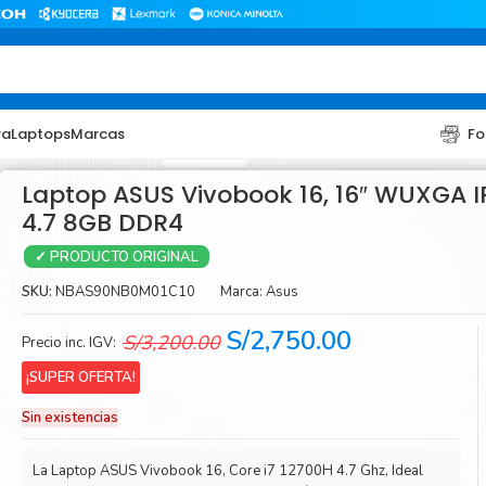
ra
Laptops
Marcas
Fo
Laptop ASUS Vivobook 16, 16″ WUXGA IP
4.7 8GB DDR4
✓ PRODUCTO ORIGINAL
SKU:
NBAS90NB0M01C10
Marca:
Asus
El
El
S/
2,750.00
S/
3,200.00
Precio inc. IGV:
precio
precio
TONER
TONER
¡SUPER OFERTA!
original
actual
Toner Hp
Toner Br
Sin existencias
era:
es:
Toner Xerox
Toner S
S/3,200.00.
S/2,750.00.
La Laptop ASUS Vivobook 16, Core i7 12700H 4.7 Ghz, Ideal
Toner Lexmark
Toner Ri