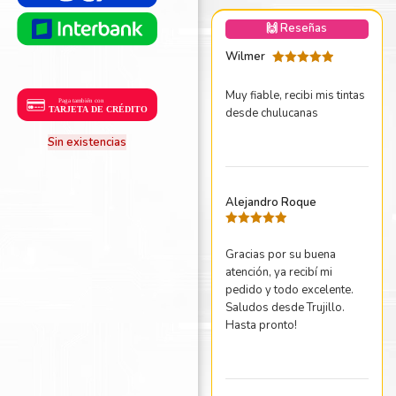
nica Minolta
🙌 Reseñas
harp
Wilmer
Valorado
con
5
de 5
Muy fiable, recibi mis tintas
desde chulucanas
Sin existencias
Alejandro Roque
Valorado
con
5
de 5
Gracias por su buena
atención, ya recibí mi
pedido y todo excelente.
Saludos desde Trujillo.
Hasta pronto!