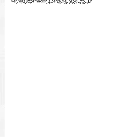
Ver más información a cerca del producto...
CHIPSET INTEL IRIS XE GRAPHICS
CONECTIVIDAD
WIRELESS Wi-Fi 6 (802.11ax) (Dual Band) 2×2
BLUETOOTH 5.3
SONIDO
PARLANTE SONICMASTER / SPEAKER & MICROFONO INTEG
PUERTOS COMBO AUDIO/MIC SI
INCORPORA
WEBCAM SI
LECTOR DE HUELLAS SI
TOUCHPAD SI
CÁMARA 720P HD CON OBTURADOR DE PRIIVACIDAD
BATERIA