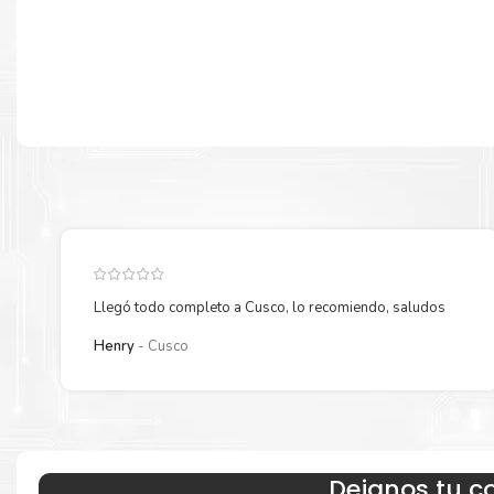
NRO CELDAS 3
TIPO BATERIA LI-ION
CAPACIDAD 42 WH
DIMENSIONES
LARGO 24.95 CM
ANCHO 35.87 CM
ALTO 1.99 CM
PESO 1.88 KG
Llegó todo completo a Cusco, lo recomiendo, saludos
COMENTARIOS
Henry
Cusco
US MIL-STD 810H MILITARY-GRADE STANDARD
ADAPTADOR DE CA DE 65 W, SALIDA: 19 V CC, 3,42 A, 65 W, E
ENERGY STAR 8.0
Dejanos tu c