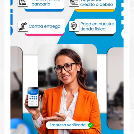
INCORPORA
WEBCAM SI
LECTOR DE HUELLAS SI
TOUCHPAD SI
PUERTOS
USB 2.0 1
USB 3.2 GEN 1 TIPO-A 1
ALIMENTACION SI
1 x USB 3.2 GEN 1 TIPO-C (SOPORTA POWER DELIVERY)
1 x USB 3.2 GEN 2 TIPO-C (SOPORTA DISPLAYPORT/POWER
DELIVERY)
1 x 3.5mm COMBO AUDIO JACK
BATERIA