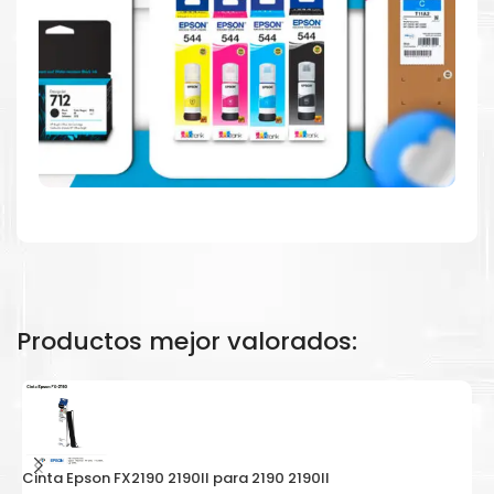
Productos mejor valorados:
Cinta Epson FX2190 2190II para 2190 2190II
C