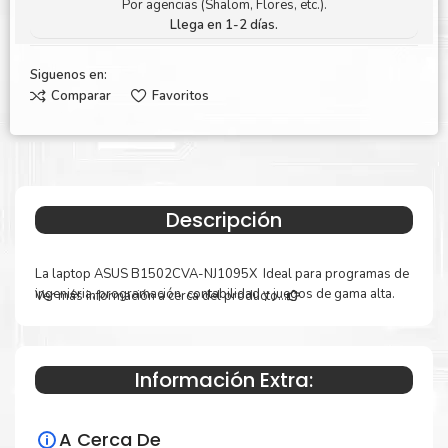
Por agencias (Shalom, Flores, etc.).
Llega en 1-2 días.
Siguenos en:
Comparar
Favoritos
Descripción
La laptop ASUS B1502CVA-NJ1095X Ideal para programas de
ingenieria, programación, contabilidad y juegos de gama alta.
Ver más información a cerca del producto...
DESCRIPCION:
PART NUMBER 90NX06X1-M01920
COLOR:
STAR BLACK (NEGRO)
Información Extra:
GRADO MILITAR:
US MIL-STD 810H MILITARY-GRADE
STANDARD
A Cerca De