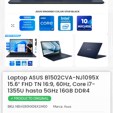
Agrandar
Laptop ASUS B1502CVA-NJ1095X
15.6″ FHD TN 16:9, 60Hz, Core i7-
1355U hasta 5GHz 16GB DDR4
✓ PRODUCTO ORIGINAL
SKU:
NBAS90NX06X1M00
Marca:
Asus