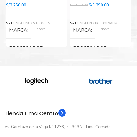
El
El
S/
2,250.00
S/
3,290.00
S/
3,800.00
S/
precio
precio
Leer Más
Leer Más
original
actual
era:
es:
SKU:
NBLEN83A100GJLM
SKU:
NBLEN21KH00TWLM
S
S/3,800.00.
S/3,290.00.
Lenovo
Lenovo
MARCA
MARCA
PROCESADOR
PROCESADOR
Intel Core i5
Intel Core i5
GENERACIÓN
GENERACIÓN
13va Generacion
13va Generacion
ALMACENAMIENTO
ALMACENAMIENTO
Tienda Lima Centro
Av. Garcilazo de la Vega N° 1236, Int. 303A – Lima Cercado.
512GB(SSD)
512GB(SSD)