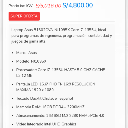
El
El
S/
4,800.00
S/
5,016.00
Precio inc. IGV:
precio
precio
¡SUPER OFERTA!
original
actual
era:
es:
Laptop Asus B1502CVA-NJ1095X Core i7-1355U, Ideal
S/5,016.00.
S/4,800.00.
para programas de ingenieria, programación, contabilidad y
juegos de gama alta.
Marca: Asus
Modelo: NJ1095X
Procesador: Core i7-1355U HASTA 5.0 GHZ CACHE
L3 12 MB
Pantalla LED: 15.6″ FHD TN 16:9 RESOLUCION
MAXIMA 1920 x 1080
Teclado Backlit Chiclet en español
Memoria RAM: 16GB DDR4 – 3200MHZ
Almacenamiento: 1TB SSD M.2 2280 NVMe PCIe 4.0
Video Integrado Intel UHD Graphics