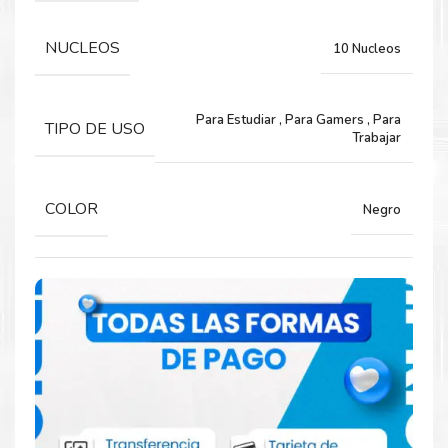
VIDEO
NUCLEOS
10 Nucleos
INDEPENDIENTE NO
MARCA INTEL
CHIPSET INTEL UHD GRAPHICS
Para Estudiar
,
Para Gamers
,
Para
TIPO DE USO
Trabajar
SALIDAS HDMI
CONECTIVIDAD
COLOR
Negro
WIRELESS 802.11AX 2×2
Wi-Fi 6
BLUETOOTH 5.2
SONIDO
CHIPSET AUDIO BY DIRAC
PARLANTE BUILT-IN SPEAKER / MICROPHONE
PUERTOS COMBO AUDIO/MIC SI