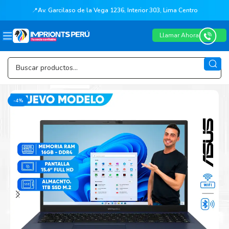
📍
Av. Garcilaso de la Vega 1236, Interior 303, Lima Centro
Llamar Ahora
-4%