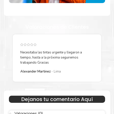
NRO CELDAS 3
TIPO BATERIA LI-ION
CAPACIDAD 42 WH
Valoraciones de Clientes
DIMENSIONES
LARGO 23.30 CM
ANCHO 36.16 CM
ALTO 1.99 CM
Necesitaba las tintas urgente y llegaron a
Y
tiempo, hasta a la próxima seguiremos
p
PESO 1.69 KG
trabajando Gracias
L
SISTEMA OPERATIVO
Alexander Martinez
Lima
VERSION WINDOWS 11 PRO 64 BITS
IDIOMA ESPAÑOL
COMENTARIOS
Dejanos tu comentario Aquí
1 x BACKPACK
Valoraciones (0)