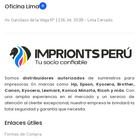
Oficina Lima
TARJETA DE VIDEO
TARJETA DE VIDEO
Av. Garcilaso de la Vega N° 1236, Int. 303B – Lima Cercado.
Intel UHD Graphics
Intel UHD Graphics
15.6" FHD
PANTALLA
PANTALLA
16" WUXGA
8 Nucleos
NUCLEOS
8 Nucleos
NUCLEOS
TIPO DE USO
Somos
distribuidores autorizados
de suministros para
impresoras. En marcas como
Hp, Epson, Kyocera, Brother,
Canon, Kyocera, Lexmark, Konica Minolta, Ricoh y más
. Con
TIPO DE USO
Para Estudiar
,
Para Gamers
,
una amplia experiencia en el mercado y un servicio de
Para Trabajar
atención al cliente excepcional, nuestra empresa le brindará la
Para Estudiar
,
Para Gamers
,
total seguridad y garantía que necesita.
Para Trabajar
Gris
COLOR
Enlaces útiles
Gris
COLOR
Formas de Compra