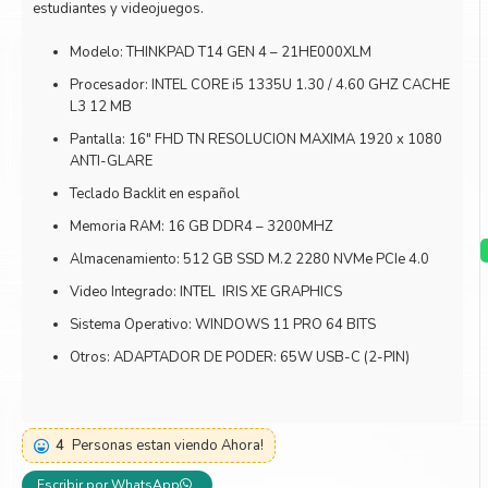
estudiantes y videojuegos.
Toner Kyocera
Toner Ko
Modelo: THINKPAD T14 GEN 4 – 21HE000XLM
Toner Canon
Toner S
Procesador: INTEL CORE i5 1335U 1.30 / 4.60 GHZ CACHE
L3 12 MB
Pantalla: 16″ FHD TN RESOLUCION MAXIMA 1920 x 1080
ANTI-GLARE
Teclado Backlit en español
Memoria RAM: 16 GB DDR4 – 3200MHZ
Almacenamiento: 512 GB SSD M.2 2280 NVMe PCIe 4.0
Video Integrado: INTEL IRIS XE GRAPHICS
Sistema Operativo: WINDOWS 11 PRO 64 BITS
Otros: ADAPTADOR DE PODER: 65W USB-C (2-PIN)
4
Personas estan viendo Ahora!
Escribir por WhatsApp