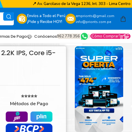
📍
Av. Garcilaso de la Vega 1236, Int. 303 - Lima Centro
Envíos a Todo el Perú
emprionts@gmail.com
¡Pide y Recibe HOY!
info@prionts.com.pe
962 778 356
¿Cómo Comprar?
rmas De Pago
Conócenos
2.2K IPS, Core i5-
⭐⭐⭐⭐⭐
Métodos de Pago
other
amsung
coh