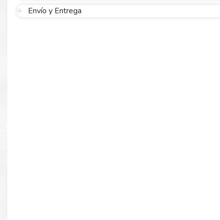
1 x HEADPHONE / MICROPHONE COMBO JACK (3.5mm)
Envío y Entrega
BATERIA
TIPO BATERIA INTEGRADA
CAPACIDAD 39.3 WH
DIMENSIONES
LARGO 22.69 CM
ANCHO 31.77 CM
ALTO 1.79 CM
PESO 1.32 KG
SISTEMA
OPERATIVO
VERSION
Windows 11 o 10 instalado
IDIOMA ESPAÑOL
COMENTARIOS
ADAPTADOR DE PODER: 65W USB-C (2-PIN)