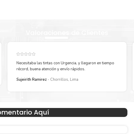
Valoraciones de Clientes
TON DE POWER
ANO SECURITY SLOT (2.5 x 6 mm)
Necesitaba las tintas con Urgencia, y llegaron en tiempo
récord, buena atención y envío rápidos.
Sujeirith Ramirez
Chorrillos, Lima
omentario Aquí
E DATOS / POWER DELIVERY 3.0 / DISPLAYPORT 1.4)