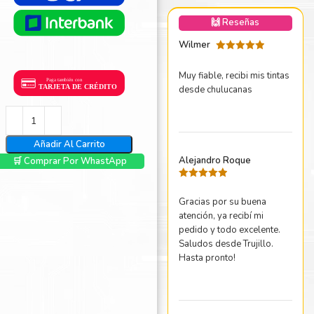
nica Minolta
🙌 Reseñas
harp
Wilmer
Valorado
con
5
de 5
Muy fiable, recibi mis tintas
desde chulucanas
Añadir Al Carrito
Alejandro Roque
🛒 Comprar Por WhastApp
Valorado
con
5
de 5
Gracias por su buena
atención, ya recibí mi
pedido y todo excelente.
Saludos desde Trujillo.
Hasta pronto!