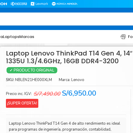
ra
Laptops
Marcas
Fo
Laptop Lenovo ThinkPad T14 Gen 4, 14″ 
1335U 1.3/4.6GHz, 16GB DDR4-3200
✓ PRODUCTO ORIGINAL
SKU:
NBLEN21HE000XLM
Marca:
Lenovo
El
El
S/
6,950.00
S/
7,490.00
Precio inc. IGV:
precio
precio
TONER
TONER
¡SUPER OFERTA!
original
actual
Toner Hp
Toner Br
era:
es:
Toner Xerox
Toner S
Laptop Lenovo ThinkPad T14 Gen 4 de alto rendimiento es ideal
S/7,490.00.
S/6,950.00.
para programas de ingeniería, programación, contabilidad,
Toner Lexmark
Toner Ri