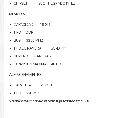
CHIPSET SoC INTEGRADO INTEL
MEMORIA
CAPACIDAD 16 GB
TIPO DDR4
BUS 3200 MHZ
TIPO DE RANURA SO-DIMM
NUMERO DE RANURAS 1
EXPANSION MAXIMA 40 GB
ALMACENAMIENTO
CAPACIDAD 512 GB
TIPO SSD M.2
Ver más información a cerca del producto...
INTERFAZ 2280 PCIe 4.0×4 NVMe Opal 2.0
RANURAS DE EXPANSION 1 x M.2 2280 PCIe 4.0 x4 Slot
COMENTARIOS SOPORTA HASTA 1 UNIDAD DE HASTA 2TB M.2 2