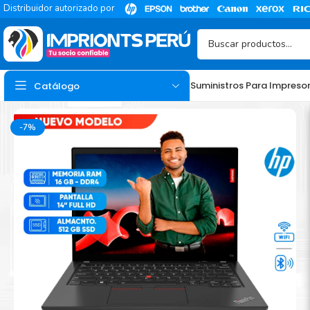
Distribuidor autorizado por
Suministros Para Impreso
Catálogo
-7%
TINTA
Tinta Hp
Tinta Epson
Tinta Canon