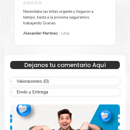
CAPACIDAD 65 WH
Necesitaba las tintas urgente y llegaron a
Y
IDIOMA DE TECLADO ESPAÑOL
tiempo, hasta a la próxima seguiremos
p
trabajando Gracias
L
DIMENSIONES
Alexander Martinez
Lima
LARGO 25.35 CM
ANCHO 35.6 CM
ALTO 1.75 CM
Dejanos tu comentario Aquí
PESO 1.7 KG
Valoraciones (0)
Envío y Entrega