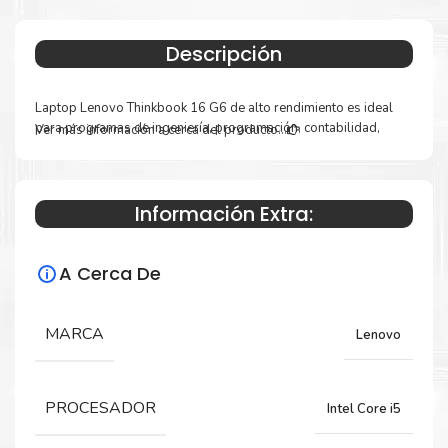
Descripción
Laptop Lenovo Thinkbook 16 G6 de alto rendimiento es ideal
para programas de ingeniería, programación, contabilidad,
Ver más información a cerca del producto...
estudiantes y videojuegos.
FORMATO
NOTEBOOK
Información Extra:
DESCRIPCION
MARCA LENOVO
MODELO
THINKBOOK 16 G6 IRL
A Cerca De
PART NUMBER
21KH00TWLM
MARCA
Lenovo
COLOR
GRIS ÁRTICO
PANTALLA
16 PULG WUXGA+ IPS RESOLUCION MAXIMA
PROCESADOR
1920 x 1200 ANTIRREFLEJANTE
Intel Core i5