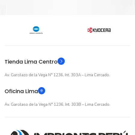
Intel Core i7
AMD Ryzen 5
GENERACIÓN
GENERACIÓN
13va Generacion
Serie 7000
ALMACENAMIENTO
Tienda Lima Centro
ALMACENAMIENTO
Av. Garcilazo de la Vega N° 1236, Int. 303A – Lima Cercado.
1TB (SSD)
512GB(SSD)
Oficina Lima
TARJETA DE VIDEO
TARJETA DE VIDEO
Av. Garcilaso de la Vega N° 1236, Int. 303B – Lima Cercado.
Intel UHD Graphics
AMD Radeon
15.6" FHD
PANTALLA
15.6" FHD
PANTALLA