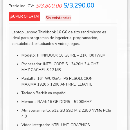
El
El
S/
3,290.00
S/
3,800.00
Precio inc. IGV:
precio
precio
¡SUPER OFERTA!
Sin existencias
original
actual
era:
es:
Laptop Lenovo Thinkbook 16 G6 de alto rendimiento es
S/3,800.00.
S/3,290.00.
ideal para programas de ingeniería, programación,
contabilidad, estudiantes y videojuegos.
Modelo: THINKBOOK 16 G6 IRL – 21KH00TWLM
Procesador: INTEL CORE i5 13420H 3.4 GHZ
MHZ CACHE L3 12 MB
Pantalla: 16″ WUXGA+ IPS RESOLUCION
MAXIMA 1920 x 1200 ANTIRREFLEJANTE
Teclado Backlit en español
Memoria RAM: 16 GB DDR5 – 5200MHZ
Almacenamiento: 512 GB SSD M.2 2280 NVMe PCIe
4.0
Video Integrado: INTEL UHD GRAPHICS