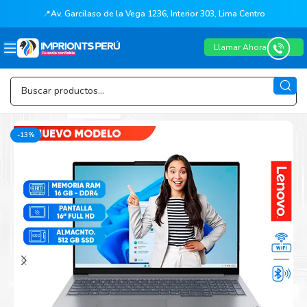
📍
Av. Garcilaso de la Vega 1236, Interior 303, Lima Centro
Llamar Ahora
-13%