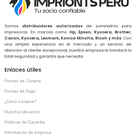
10 Nucleos
NUCLEOS
4 Nucleos
NUCLEOS
TIPO DE USO
TIPO DE USO
Somos
distribuidores autorizados
de suministros para
impresoras. En marcas como
Hp, Epson, Kyocera, Brother,
Canon, Kyocera, Lexmark, Konica Minolta, Ricoh y más
. Con
Para Estudiar
,
Para Gamers
,
Para Estudiar
,
Para Gamers
,
una amplia experiencia en el mercado y un servicio de
Para Trabajar
Para Trabajar
atención al cliente excepcional, nuestra empresa le brindará la
total seguridad y garantía que necesita.
Plata Platino
COLOR
Gris
COLOR
Enlaces útiles
Formas de Compra
Formas de Pago
¿Cómo Comprar?
Nuestra Ubicación
Políticas de Garantía
Información de empresa