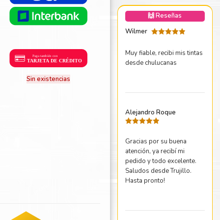
nica Minolta
🙌 Reseñas
harp
Wilmer
Valorado
con
5
de 5
Muy fiable, recibi mis tintas
desde chulucanas
Sin existencias
Alejandro Roque
Valorado
con
5
de 5
Gracias por su buena
atención, ya recibí mi
pedido y todo excelente.
Saludos desde Trujillo.
Hasta pronto!