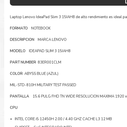
Laptop Lenovo IdeaPad Slim 3 15IAH8 de alto rendimiento es ideal par
FORMATO
NOTEBOOK
DESCRIPCION
MARCA LENOVO
MODELO
IDEAPAD SLIM 3 15IAH8
PART NUMBER
83ER001CLM
COLOR
ABYSS BLUE (AZUL)
MIL-STD-810H MILITARY TEST PASSED
PANTALLA
15.6 PULG FHD TN WIDE RESOLUCION MAXIMA 1920 x
CPU
INTEL CORE i5 12450H 2.00 / 4.40 GHZ CACHE L3 12 MB