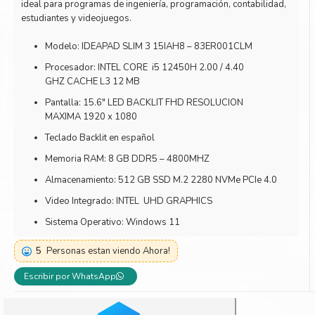
ideal para programas de ingeniería, programación, contabilidad,
Toner Kyocera
Toner Ko
estudiantes y videojuegos.
Toner Canon
Toner S
Modelo: IDEAPAD SLIM 3 15IAH8 – 83ER001CLM
Procesador: INTEL CORE i5 12450H 2.00 / 4.40
GHZ CACHE L3 12 MB
Pantalla: 15.6″ LED BACKLIT FHD RESOLUCION
MAXIMA 1920 x 1080
Teclado Backlit en español
Memoria RAM: 8 GB DDR5 – 4800MHZ
Almacenamiento: 512 GB SSD M.2 2280 NVMe PCIe 4.0
Video Integrado: INTEL UHD GRAPHICS
Sistema Operativo: Windows 11
5
Personas estan viendo Ahora!
Escribir por WhatsApp