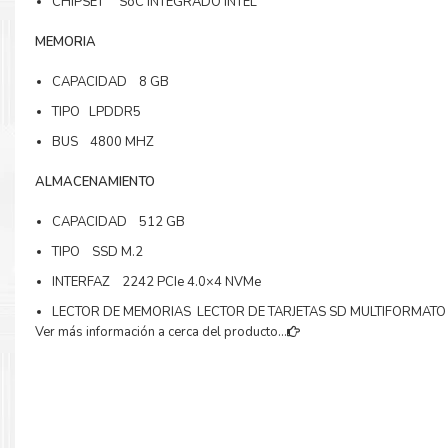
CHIPSET SoC INTEGRADO INTEL
MEMORIA
CAPACIDAD 8 GB
TIPO LPDDR5
BUS 4800 MHZ
ALMACENAMIENTO
CAPACIDAD 512 GB
TIPO SSD M.2
INTERFAZ 2242 PCIe 4.0×4 NVMe
LECTOR DE MEMORIAS LECTOR DE TARJETAS SD MULTIFORMATO
Ver más información a cerca del producto...
VIDEO
INDEPENDIENTE NO
MARCA INTEL