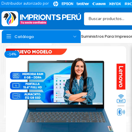
Distribuidor autorizado por
Suministros Para Impreso
Catálogo
-14%
TINTA
Tinta Hp
Tinta Epson
Tinta Canon