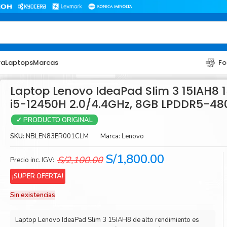
ra
Laptops
Marcas
Fo
Laptop Lenovo IdeaPad Slim 3 15IAH8 1
i5-12450H 2.0/4.4GHz, 8GB LPDDR5-48
✓ PRODUCTO ORIGINAL
SKU:
NBLEN83ER001CLM
Marca:
Lenovo
El
El
S/
1,800.00
S/
2,100.00
Precio inc. IGV:
precio
precio
TONER
TONER
¡SUPER OFERTA!
original
actual
Toner Hp
Toner Br
Sin existencias
era:
es:
Toner Xerox
Toner S
S/2,100.00.
S/1,800.00.
Laptop Lenovo IdeaPad Slim 3 15IAH8 de alto rendimiento es
Toner Lexmark
Toner Ri