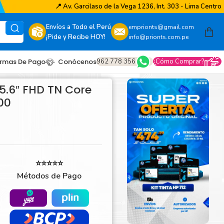
📍
Av. Garcilaso de la Vega 1236, Int. 303 - Lima Centro
Envíos a Todo el Perú
emprionts@gmail.com
¡Pide y Recibe HOY!
info@prionts.com.pe
962 778 356
¿Cómo Comprar?
rmas De Pago
Conócenos
5.6″ FHD TN Core
00
⭐⭐⭐⭐⭐
Métodos de Pago
other
amsung
coh