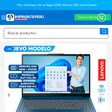
📍
Av. Garcilaso de la Vega 1236, Interior 303, Lima Centro
Llamar Ahora
-9%