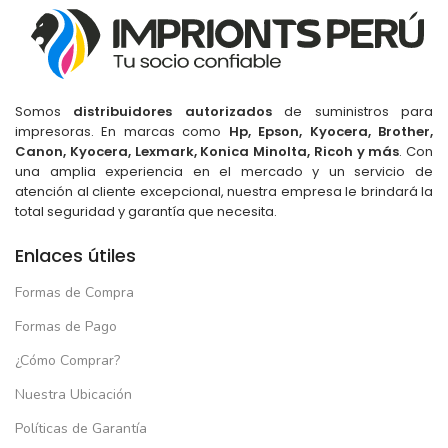
16" WUXGA
10 Nucleos
NUCLEOS
10 Nucleos
NUCLEOS
TIPO DE USO
Somos
distribuidores autorizados
de suministros para
impresoras. En marcas como
Hp, Epson, Kyocera, Brother,
Canon, Kyocera, Lexmark, Konica Minolta, Ricoh y más
. Con
TIPO DE USO
Para Estudiar
,
Para Gamers
,
una amplia experiencia en el mercado y un servicio de
Para Trabajar
atención al cliente excepcional, nuestra empresa le brindará la
Para Estudiar
,
Para Gamers
,
total seguridad y garantía que necesita.
Para Trabajar
Negro
COLOR
Enlaces útiles
Gris
COLOR
Formas de Compra
Formas de Pago
¿Cómo Comprar?
Nuestra Ubicación
Políticas de Garantía