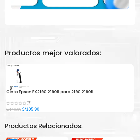
Productos mejor valorados:
Cinta Epson FX2190 2190II para 2190 2190II
C
(3)
El
El
S/
105.90
S/
140.00
S/
precio
precio
original
actual
Productos Relacionados:
era:
es:
S/140.00.
S/105.90.