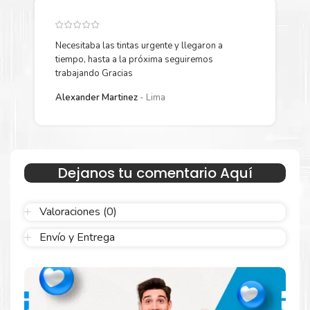
CAPACIDAD 47 WH
DIMENSIONES
Necesitaba las tintas urgente y llegaron a
Y
LARGO 23.50 CM
tiempo, hasta a la próxima seguiremos
p
trabajando Gracias
ANCHO 35.93 CM
L
Alexander Martinez
Lima
ALTO 1.79 CM
PESO 1.62 KG
SISTEMA OPERATIVO Windows 11 o 10 instalado
Dejanos tu comentario Aquí
COMENTARIOS
CAMARA WEB FHD 1080p CON OBTURADOR DE
Valoraciones (0)
PRIVACIDAD / MICROPHONE 2x, ARRAY
Envío y Entrega
ADAPTADOR DE PODER 65W ROUND TIP (3-PIN)
TECLADO NON-BACKLIT EN ESPAÑOL (LA)