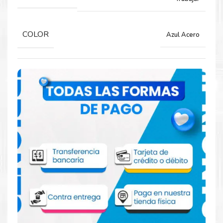
MULTIFORMATO
VIDEO
COLOR
Azul Acero
INDEPENDIENTE NO
MARCA INTEL
CHIPSET INTEL UHD GRAPHICS
SALIDAS HDMI
CONECTIVIDAD
WIRELESS 802.11AX 2×2
Wi-Fi 6
BLUETOOTH 5.1
SONIDO
CHIPSET AUDIO HD
PARLANTE USER-FACING STEREO SPEAKERS, 1.5W X2,