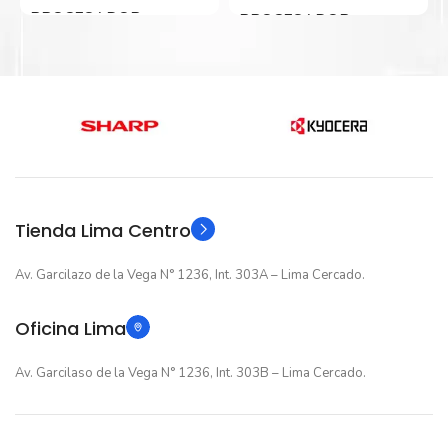
PROCESADOR
PROCESADOR
Intel Core i5
Intel Core i7
GENERACIÓN
GENERACIÓN
13va Generacion
13va Generacion
ALMACENAMIENTO
Tienda Lima Centro
ALMACENAMIENTO
Av. Garcilazo de la Vega N° 1236, Int. 303A – Lima Cercado.
512GB(SSD)
512GB(SSD)
Oficina Lima
TARJETA DE VIDEO
TARJETA DE VIDEO
Av. Garcilaso de la Vega N° 1236, Int. 303B – Lima Cercado.
Intel Iris Xe Graphics
Intel UHD Graphics
15.6" FHD
PANTALLA
PANTALLA