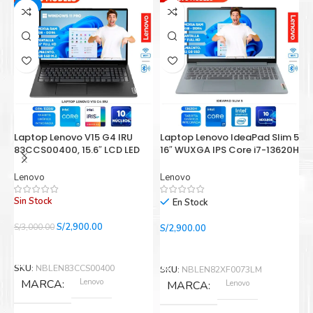
-3%
Laptop Lenovo V15 G4 IRU
Laptop Lenovo IdeaPad Slim 5
L
83CCS00400, 15.6″ LCD LED
16″ WUXGA IPS Core i7-13620H
G
FHD, Core i5-1335U 1.3/4.6GHz,
2.40/4.90GHz 16GB LPDDR5-
1
16GB DDR4-3200MHz
5200
5
Lenovo
Lenovo
L
Sin Stock
En Stock
El
El
S/
2,900.00
S/
3,000.00
S/
2,900.00
S/
precio
precio
Leer Más
Añadir Al Carrito
original
actual
era:
es:
SKU:
NBLEN83CCS00400
SKU:
NBLEN82XF0073LM
S
S/3,000.00.
S/2,900.00.
Lenovo
MARCA
Lenovo
MARCA