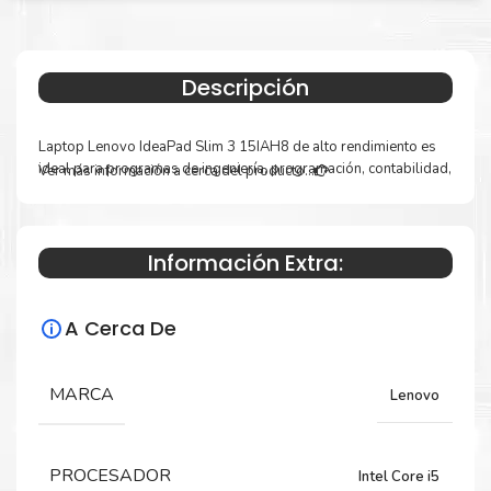
Descripción
Laptop Lenovo IdeaPad Slim 3 15IAH8 de alto rendimiento es
ideal para programas de ingeniería, programación, contabilidad,
Ver más información a cerca del producto...
estudiantes y videojuegos.
FORMATO
NOTEBOOK
Información Extra:
DESCRIPCION
MARCA LENOVO
MODELO
IDEAPAD SLIM 3 15IAH8
A Cerca De
PART NUMBER
83ER001CLM
MARCA
Lenovo
COLOR
ABYSS BLUE (AZUL)
MIL-STD-810H MILITARY TEST PASSED
PROCESADOR
Intel Core i5