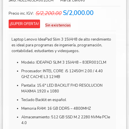
SKU:
NBLEN83ER001DLM
Marca:
Lenovo
El
El
S/
2,000.00
S/
2,200.00
Precio inc. IGV:
precio
precio
¡SUPER OFERTA!
Sin existencias
original
actual
era:
es:
Laptop Lenovo IdeaPad Slim 3 15IAH8 de alto rendimiento
S/2,200.00.
S/2,000.00.
es ideal para programas de ingeniería, programación,
contabilidad, estudiantes y videojuegos.
Modelo: IDEAPAD SLIM 3 15IAH8 – 83ER001CLM
Procesador: INTEL CORE i5 12450H 2.00 / 4.40
GHZ CACHE L3 12 MB
Pantalla: 15.6″ LED BACKLIT FHD RESOLUCION
MAXIMA 1920 x 1080
Teclado Backlit en español
Memoria RAM: 16 GB DDR5 – 4800MHZ
Almacenamiento: 512 GB SSD M.2 2280 NVMe PCIe
4.0