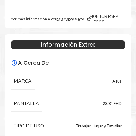
MONITOR PARA
Ver más información a cerca del producto...
DISPOSITIVO
JUEGOS
MARCA
ASUS
Información Extra:
DESCRIPCION
MODELO
EYE CARE
A Cerca De
PART
VZ24EHF
NUMBER
MARCA
Asus
TAMAÑO
23.8 PULG
TIPO
FHD IPS
PANTALLA
23.8" FHD
PROPORCION
16:9
PANTALLA
TIPO DE USO
Trabajar
,
Jugar y Estudiar
RESOLUCION
1920 x 1080