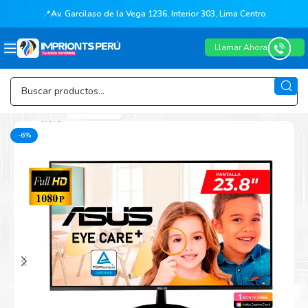
📍
Av. Garcilaso de la Vega 1236, Interior 303, Lima Centro
Llamar Ahora
-6%