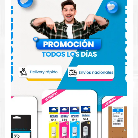
VOLTAJE DE
100 – 240 VAC / 50/60 Hz
ALIMENTACION
CONSUMO DE
CONSUMO
<19 W
ENERGIA
DE ENERGIA
(ANCHO x
ALTURA x
DIMENSIONES
DIMENSIONES
PROFUNDIDAD) :
CON BASE
54.02 x 39.39 x
21.01 CM
PESO
PESO
2.85 KG