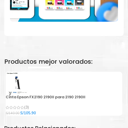
Productos mejor valorados:
Cinta Epson FX2190 2190II para 2190 2190II
C
(3)
El
El
S/
105.90
S/
140.00
S/
precio
precio
original
actual