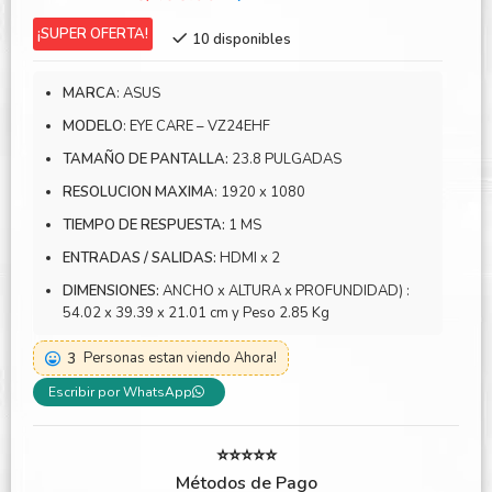
precio
precio
¡SUPER OFERTA!
10 disponibles
original
actual
era:
es:
MARCA
: ASUS
S/495.00.
S/464.79.
MODELO
: EYE CARE – VZ24EHF
TAMAÑO DE PANTALLA:
23.8 PULGADAS
RESOLUCION MAXIMA
: 1920 x 1080
TIEMPO DE RESPUESTA:
1 MS
ENTRADAS / SALIDAS:
HDMI x 2
DIMENSIONES:
ANCHO x ALTURA x PROFUNDIDAD) :
54.02 x 39.39 x 21.01 cm y Peso 2.85 Kg
3
Personas estan viendo Ahora!
Escribir por WhatsApp
⭐⭐⭐⭐⭐
Métodos de Pago