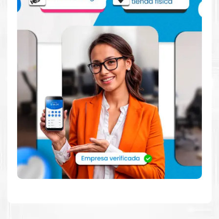
INCLINACION /
INCLINACION
+23° ~ 5°
GIRO
MONTAJE DE
SI
PARED
MONTAJE DE PARED (VESA): 75 x
75 mm
PANTALLA NON-GLARE
TECNOLOGIAS:
TRACE FREE
SPLENDID
COLOR TEMP. SELECTION: (4
MODOS)