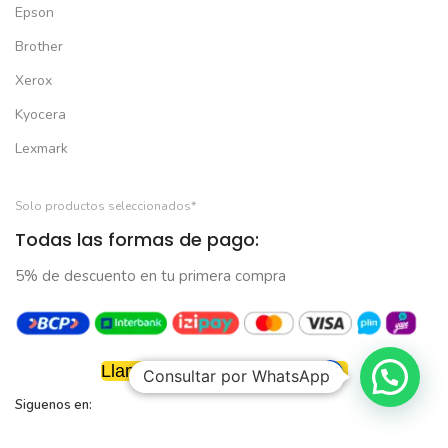
Epson
Brother
Xerox
Kyocera
Lexmark
Solo productos seleccionados*
Todas las formas de pago:
5% de descuento en tu primera compra
Llamar Ahora: 962 778 356
Consultar por WhatsApp
Siguenos en:
Desarrollado por
Emprensite
Agency
2025
#Tendencia
.