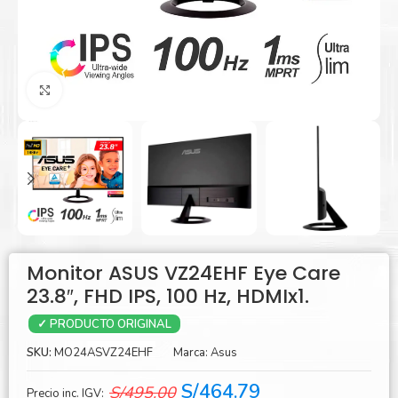
Agrandar
Monitor ASUS VZ24EHF Eye Care
23.8″, FHD IPS, 100 Hz, HDMIx1.
✓ PRODUCTO ORIGINAL
SKU:
MO24ASVZ24EHF
Marca:
Asus
El
El
S/
464.79
S/
495.00
Precio inc. IGV: