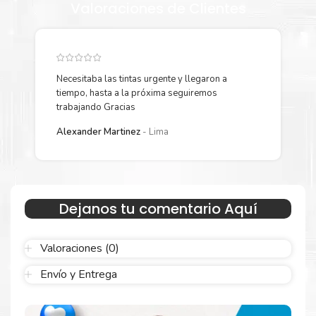
Valoraciones de Clientes
CARACTERISTICAS
GAMEPLUS
QUICKFIT
Necesitaba las tintas urgente y llegaron a
Y
tiempo, hasta a la próxima seguiremos
p
HDCP: 1.4
trabajando Gracias
L
VRR TECHNOLOGY: (ADAPTIVE-
Alexander Martinez
Lima
SYNC)
MOTION SYNC
Dejanos tu comentario Aquí
LOW BLUE LIGHT
EYE CARE+
Valoraciones (0)
Envío y Entrega
ENTRADAS /
HDMI x 1
SALIDAS