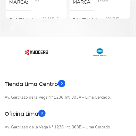
Msi
Lenovo
MARCA
MARCA
23.6" FHD
23" FHD
PANTALLA
PANTALLA
TIPO DE USO
TIPO DE USO
Trabajar
,
Jugar y Estudiar
Trabajar
,
Jugar y Estudiar
TIPO DE PANTALLA
TIPO DE PANTALLA
Tienda Lima Centro
Curvo
Plano
Av. Garcilazo de la Vega N° 1236, Int. 303A – Lima Cercado.
100HZ
60HZ
FRECUENCIA
FRECUENCIA
Oficina Lima
Av. Garcilaso de la Vega N° 1236, Int. 303B – Lima Cercado.