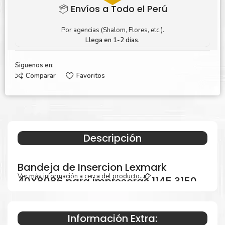
📦 Envíos a Todo el Perú
Por agencias (Shalom, Flores, etc.).
Llega en 1-2 días.
Siguenos en:
Comparar
Favoritos
Descripción
Bandeja de Insercion Lexmark
Ver más información a cerca del producto...
40X8086 para impresoras 1145 3150
310 312 315 410 415 510 610 511 611
Información Extra: