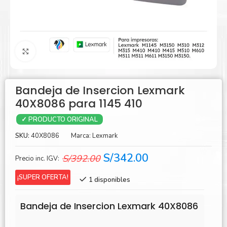
Agrandar
Bandeja de Insercion Lexmark
40X8086 para 1145 410
✓ PRODUCTO ORIGINAL
SKU:
40X8086
Marca:
Lexmark
El
El
S/
342.00
S/
392.00
Precio inc. IGV:
precio
precio
¡SUPER OFERTA!
1 disponibles
original
actual
era:
es:
Bandeja de Insercion Lexmark 40X8086
S/392.00.
S/342.00.