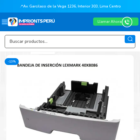
📍
Av. Garcilaso de la Vega 1236, Interior 303, Lima Centro
Llamar Ahora
-13%