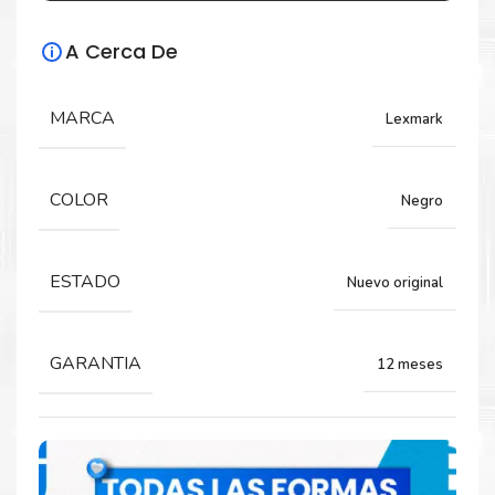
Especificaciones Técnicas
A Cerca De
Para impresoras:
MARCA
Lexmark
Kit de Mantenimiento para impresoras
Lexmark M1145 M3150 M310 M312 M315 M410
M410 M415 M510 M610 M511 M511 M611 M3150
M3150.
COLOR
Negro
ESTADO
Nuevo original
Rendimiento:
550 Páginas.
GARANTIA
12 meses