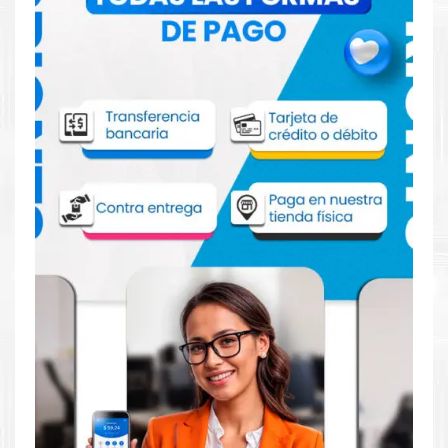
Comprar Bandeja de Insercion Lexmark
40X8086 para impresoras 1145 3150 310
312 315 410 415 510 610 511 611
Aprovecha nuestra experiencia y atención para adquirir tus
productos. Tenemos promociones todos los dias. Escríbenos o
visítanos hoy para encontrar la solución perfecta para tu
impresora
Lexmark
, como la
Bandeja de Insercion Lexmark
40X8086 para impresoras 1145 3150 310 312 315 410 415
510 610 511 611.
Dónde comprar Bandeja de Insercion
Lexmark 40X8086 para impresoras 1145
3150 310 312 315 410 415 510 610 511 611 en