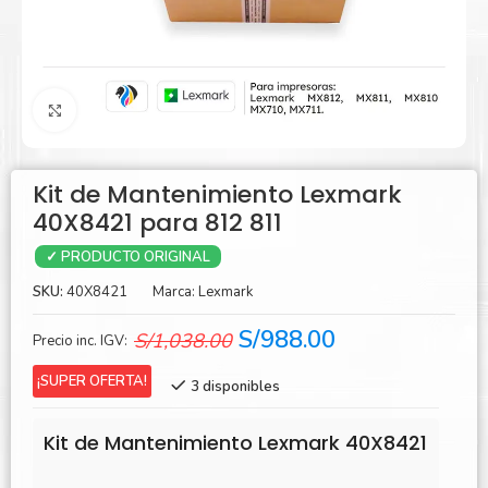
Agrandar
Kit de Mantenimiento Lexmark
40X8421 para 812 811
✓ PRODUCTO ORIGINAL
SKU:
40X8421
Marca:
Lexmark
El
El
S/
988.00
S/
1,038.00
Precio inc. IGV:
precio
precio
¡SUPER OFERTA!
3 disponibles
original
actual
era:
es:
Kit de Mantenimiento Lexmark 40X8421
S/1,038.00.
S/988.00.