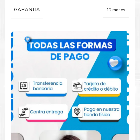
GARANTIA
12 meses
Comprar Kit de Mantenimiento Lexmark
40X8421 para impresoras 812 811 810 710
711
Aprovecha nuestra experiencia y atención para adquirir tus
productos. Tenemos promociones todos los dias. Escríbenos o
visítanos hoy para encontrar la solución perfecta para tu
impresora
Lexmark
, como la
Kit de Mantenimiento Lexmark
40X8421 para impresoras 812 811 810 710 711.