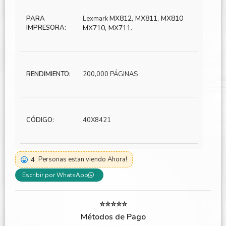
MX812, MX811, MX810
PARA
Lexmark
IMPRESORA:
MX710, MX711.
RENDIMIENTO:
200,000 PÁGINAS
CÓDIGO:
40X8421
4
Personas estan viendo Ahora!
Escribir por WhatsApp
⭐⭐⭐⭐⭐
Métodos de Pago