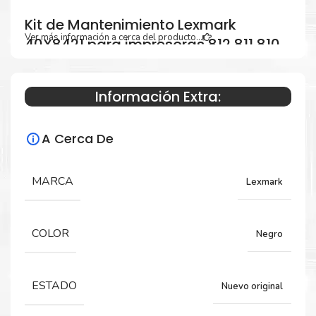
Kit de Mantenimiento Lexmark
Ver más información a cerca del producto...
40X8421 para impresoras 812 811 810
710 711
Información Extra:
Especificaciones Técnicas
A Cerca De
Para impresoras:
MARCA
Lexmark
Kit de Mantenimiento para impresoras
Lexmark MX812, MX811, MX810 MX710, MX711.
COLOR
Negro
Rendimiento:
ESTADO
Nuevo original
200,000 Páginas.