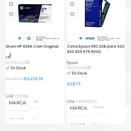
Al elegirnos usted está participando en la economía
circular.
Drum HP 828A Cian Original
Cinta Epson ERC32B para 420
C
820 825 675 6000
D
HP
(1)
Epson
E
(1)
En Stock
En Stock
El
El
S/
1,210.76
S/
1,240.76
precio
precio
S/
19.77
S/
Añadir Al Carrito
original
actual
Añadir Al Carrito
era:
es:
SKU:
CF359A
S/1,240.76.
S/1,210.76.
SKU:
C43S015371
S
HP
MARCA
Epson
MARCA
Cian
COLOR
Negro
COLOR