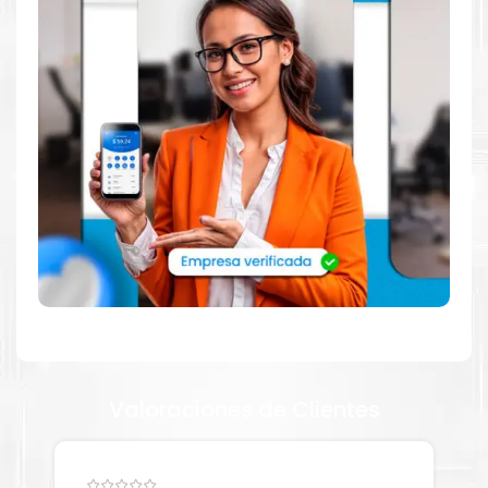
Dónde comprar Kit de Mantenimiento
Lexmark 40X8421 para impresoras 812 811
810 710 711 en Lima o para provincia
Tienda autorizada por
Lexmark
. Descubre la mejor manera de
abastecerte de
Kit de Mantenimiento Lexmark 40X8421 para
impresoras 812 811 810 710 711
. Ofrecemos una amplia
selección de productos originales que garantizan un rendimiento
óptimo y duradero para tus necesidades de impresión.
¿Qué hay en la caja?
Cartuchos de
Kit de Mantenimiento Lexmark 40X8421
original
y Guía de reciclaje.
Valoraciones de Clientes
¿Cómo comprar de manera segura?
Haga Click Aquí para ver proceso de una compra segura