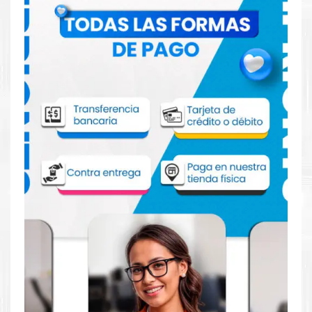
Comprar Tóner HP 90X Negro para
impresora HP M601 602
Aprovecha nuestra experiencia y atención para adquirir tus
productos. Tenemos promociones todos los días. Escríbenos o
visítanos hoy para encontrar la solución perfecta para tu
impresora
HP
, como la
Tóner HP 90X Negro para impresoras
M601 M602 M603DM M4555H.
Dónde comprar Tóner para impresora HP
M601 602 en Lima o para provincia