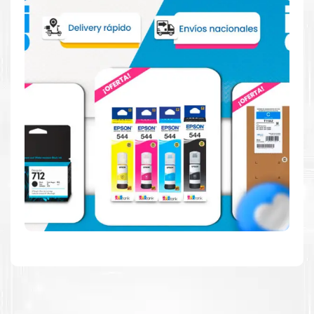
Reduzca el consumo de energía
Consuma un 21 % menos de energía en promedio en
comparación con la generación anterior.
Calidad en la que puede confiar
Resultados de precisión, página tras página, para
mantener su empresa funcionando perfectamente.
Amigables con el Medio Ambiente
Al elegir Cartuchos Originales
HP
, usted está
participando en la economía circular.