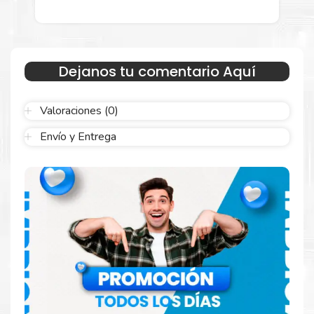
Estamos autorizados por
HP
.
Hacemos envíos al por mayor y
menor para empresas privadas, del estado y público en
general.
Garantizamos el cumplimiento de su requerimiento de
Tóner HP
90X Negro
para su despacho.
Dejanos tu comentario Aquí
Sustituya sus cartuchos de
Tóner HP 90X Negro
rápidamente
con la extracción automática de sellado y el embalaje fácil de
Valoraciones (0)
abrir para comenzar a imprimir enseguida.
Envío y Entrega
Resultados que sorprenden
Confíe en el rendimiento uniforme de
Hp
. Descubra
cómo saber si un cartucho es original o no
Aquí
.