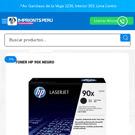
📍
Av. Garcilaso de la Vega 1236, Interior 303, Lima Centro
Llamar Ahora
-5%