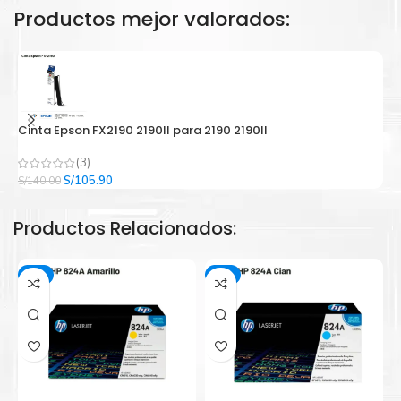
Productos mejor valorados:
Cinta Epson FX2190 2190II para 2190 2190II
C
(3)
El
El
S/
105.90
S/
140.00
S/
precio
precio
original
actual
Productos Relacionados:
era:
es:
S/140.00.
S/105.90.
-3%
-3%