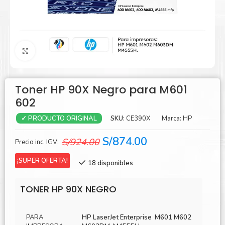
Agrandar
Toner HP 90X Negro para M601
602
SKU:
CE390X
Marca:
HP
✓ PRODUCTO ORIGINAL
El
El
S/
874.00
S/
924.00
Precio inc. IGV:
precio
precio
¡SUPER OFERTA!
18 disponibles
original
actual
era:
es:
TONER HP 90X NEGRO
S/924.00.
S/874.00.
PARA
HP LaserJet Enterprise M601 M602