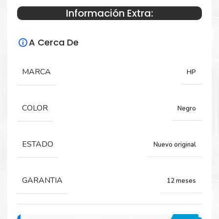
Información Extra:
Especificaciones Técnicas
A Cerca De
Para impresoras:
Tóner para impresora HP LaserJet M601,
MARCA
HP
M601DN, M601N, M602, M602DN, M602N,
M602X, M603, M603DN, M603N, M4555,
M4555F, M4555H, M4555MF.
COLOR
Negro
Rendimiento:
ESTADO
Nuevo original
24.000 paginas
GARANTIA
12 meses