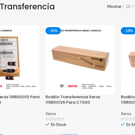
 Transferencia
Mostrar
16
Toner Kyocera
Toner Ko
Toner Canon
Toner S
-16%
-18%
Xerox 116R00010 Para
Rodillo Transferencia Xerox
Rodillo
0
115R00126 Para C7000
115R00
Xerox
Xerox
En Stock
En S