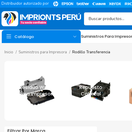
Distribuidor autorizado por
Suministros Para Impreso
Catálogo
Inicio
Suministros para Impresora
Rodillo Transferencia
Residuo Waste
Repuesto
Para Impresora
Cabezal
TINTA
Tinta Hp
Tinta Epson
Tinta Canon
Filtrar Por Marca