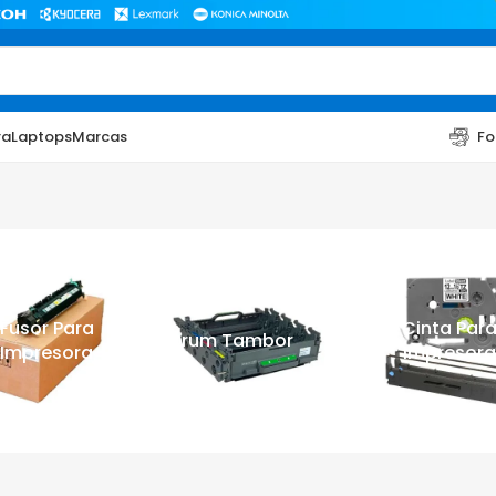
ra
Laptops
Marcas
Fo
Fusor Para
Cinta Par
Drum Tambor
Impresora
Impresora
TONER
TONER
Toner Hp
Toner Br
Toner Xerox
Toner S
Toner Lexmark
Toner Ri