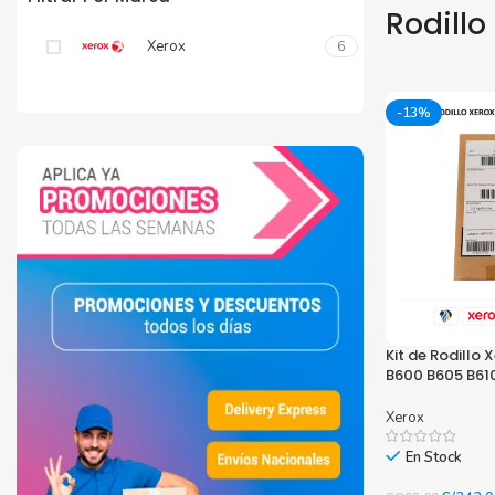
Rodillo
Tinta Brother
Xerox
6
-13%
Kit de Rodillo 
B600 B605 B61
Xerox
En Stock