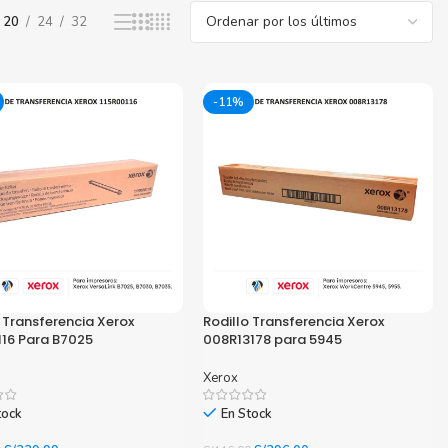
20
24
32
nica Minolta
harp
-11%
 Transferencia Xerox
Rodillo Transferencia Xerox
116 Para B7025
008R13178 para 5945
Xerox
tock
En Stock