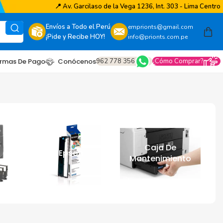
📍
Av. Garcilaso de la Vega 1236, Int. 303 - Lima Centro
Envíos a Todo el Perú
emprionts@gmail.com
¡Pide y Recibe HOY!
info@prionts.com.pe
962 778 356
¿Cómo Comprar?
rmas De Pago
Conócenos
a
Caja De
Cinta Epson
Mantenimiento
other
amsung
coh