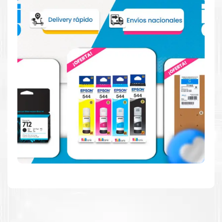
Reduzca el consumo de energía
Consuma un 21 % menos de energía en promedio en
comparación con la generación anterior.
Calidad en la que puede confiar
Resultados de precisión, página tras página, para
mantener su empresa funcionando perfectamente.
Amigables con el Medio Ambiente
Al elegir Cartuchos Originales
HP
, usted está
participando en la economía circular.