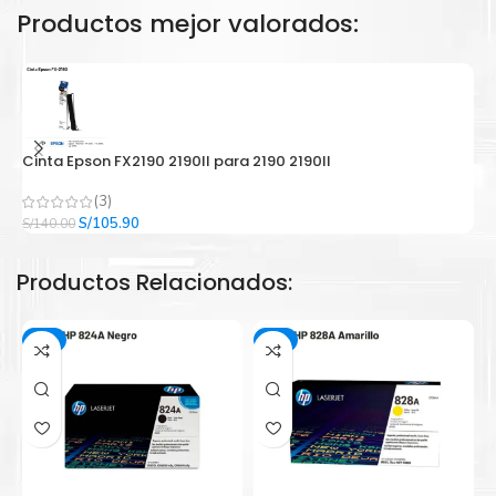
Productos mejor valorados:
Cinta Epson FX2190 2190II para 2190 2190II
C
(3)
El
El
S/
105.90
S/
140.00
S/
precio
precio
original
actual
Productos Relacionados:
era:
es:
S/140.00.
S/105.90.
-5%
-2%