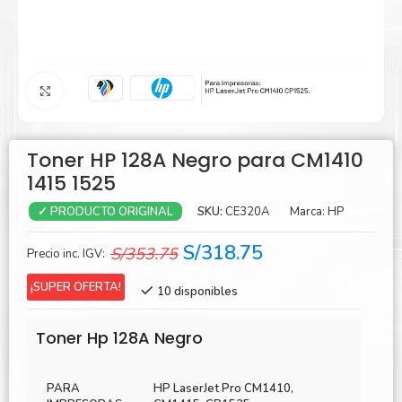
Agrandar
Toner HP 128A Negro para CM1410
1415 1525
SKU:
CE320A
Marca:
HP
✓ PRODUCTO ORIGINAL
El
El
S/
318.75
S/
353.75
Precio inc. IGV:
precio
precio
¡SUPER OFERTA!
10 disponibles
original
actual
era:
es:
Toner Hp 128A Negro
S/353.75.
S/318.75.
PARA
HP LaserJet Pro CM1410,