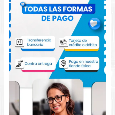
Comprar Toner Hp 128A Negro para
impresoras HP CM1410 1415 1525
Aprovecha nuestra experiencia y atención para adquirir tus
productos. Tenemos promociones todos los dias. Escríbenos o
visítanos hoy para encontrar la solución perfecta para tu
impresora
HP
, como la
Toner Hp 128A Negro para impresoras
HP CM1410 1415 1525
.
Dónde comprar Toner Hp 128A Negro
para impresoras HP CM1410 1415 1525 en
Lima o para provincia