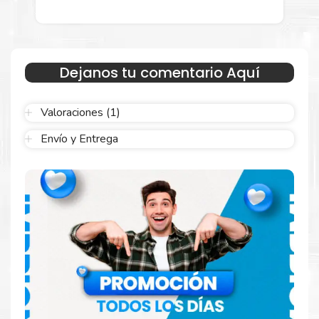
menor para empresas privadas, del estado y público en
general.
Garantizamos el cumplimiento de su requerimiento de
Toner Hp
128A Negro
para su despacho.
Dejanos tu comentario Aquí
Sustituya sus cartuchos de
Toner Hp 128A Negro
rápidamente
con la extracción automática de sellado y el embalaje fácil de
Valoraciones (1)
abrir para comenzar a imprimir enseguida.
Envío y Entrega
Resultados que sorprenden
Confíe en el rendimiento uniforme de
Hp
. Descubra
cómo saber si un cartucho es original o no
Aquí
.