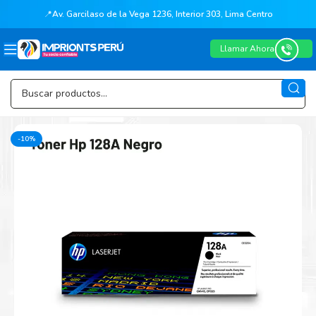
📍
Av. Garcilaso de la Vega 1236, Interior 303, Lima Centro
Llamar Ahora
-10%