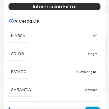
Información Extra:
Especificaciones Técnicas
A Cerca De
Para impresoras:
Toner para impresoras HP LaserJet Pro
MARCA
HP
CM1410 CM1415 CM1415FN CM1415FNW
CP1525 CP1525N CP1525CW.
COLOR
Negro
Rendimiento:
ESTADO
Nuevo original
2,100 Páginas
GARANTIA
12 meses