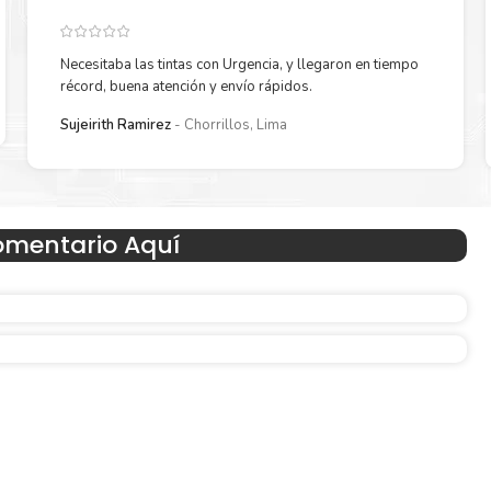
Necesitaba las tintas con Urgencia, y llegaron en tiempo
récord, buena atención y envío rápidos.
Sujeirith Ramirez
Chorrillos, Lima
Hecho para ser fácil de usar
omentario Aquí
en
Simple y fácil de usar. Nuestros cartuchos e impresoras
hechos para facilitar la carga, la impresión y los result