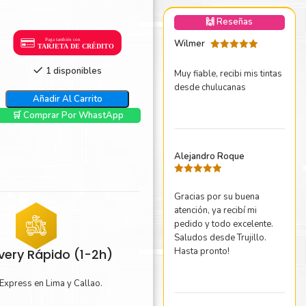
nica Minolta
🙌 Reseñas
harp
Wilmer
Valorado
con
5
de 5
1 disponibles
Muy fiable, recibi mis tintas
desde chulucanas
Añadir Al Carrito
🛒 Comprar Por WhastApp
Alejandro Roque
Valorado
con
5
de 5
Gracias por su buena
atención, ya recibí mi
pedido y todo excelente.
Saludos desde Trujillo.
Hasta pronto!
ivery Rápido (1-2h)
Express en Lima y Callao.