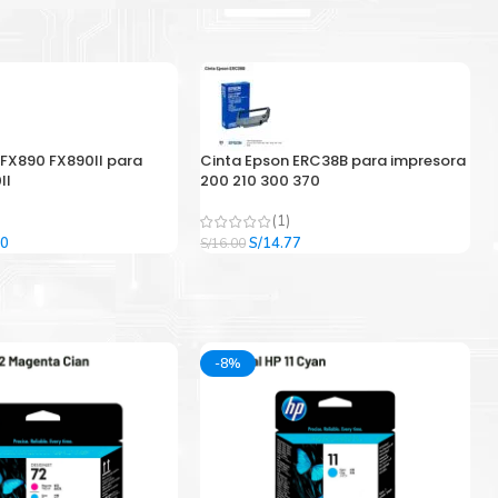
 FX890 FX890II para
Cinta Epson ERC38B para impresora
II
200 210 300 370
(1)
El
El
El
00
S/
14.77
S/
16.00
precio
precio
precio
l
actual
original
actual
es:
era:
es:
9.
S/33.00.
S/16.00.
S/14.77.
-8%