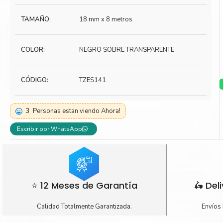
Toner Kyocera
Toner Ko
TAMAÑO:
18 mm x 8 metros
Toner Canon
Toner S
COLOR:
NEGRO SOBRE TRANSPARENTE
CÓDIGO:
TZES141
3
Personas estan viendo Ahora!
Escribir por WhatsApp
⭐ 12 Meses de Garantía
🛵 Del
Calidad Totalmente Garantizada.
Envíos 