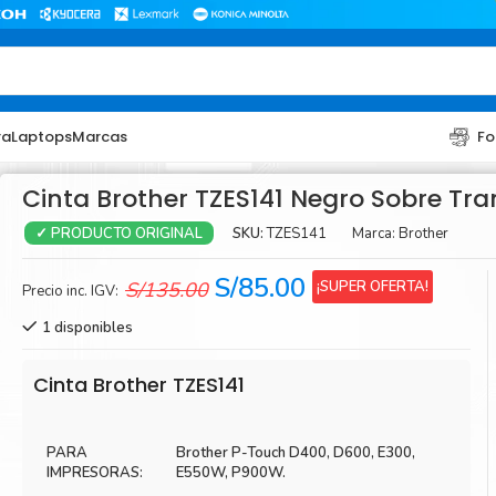
ra
Laptops
Marcas
Fo
Cinta Brother TZES141 Negro Sobre Tr
SKU:
TZES141
Marca:
Brother
✓ PRODUCTO ORIGINAL
El
El
S/
85.00
¡SUPER OFERTA!
S/
135.00
Precio inc. IGV:
precio
precio
1 disponibles
original
actual
era:
es:
TONER
TONER
Cinta Brother TZES141
S/135.00.
S/85.00.
Toner Hp
Toner Br
Toner Xerox
Toner S
PARA
Brother P-Touch D400, D600, E300,
IMPRESORAS:
E550W, P900W.
Toner Lexmark
Toner Ri