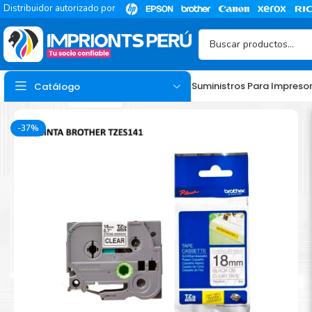
Distribuidor autorizado por
Suministros Para Impreso
Catálogo
-37%
TINTA
Tinta Hp
Tinta Epson
Tinta Canon