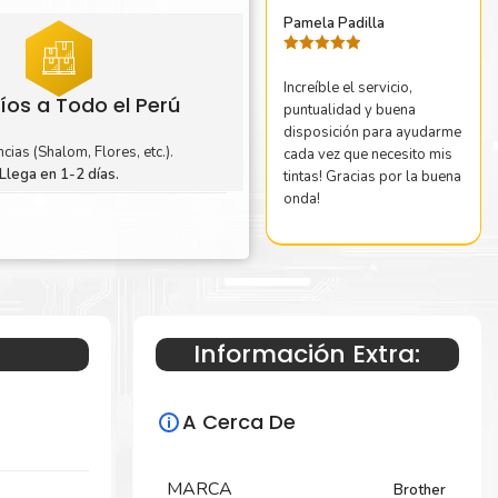
Pamela Padilla
Valorado
con
5
de 5
Increíble el servicio,
íos a Todo el Perú
puntualidad y buena
disposición para ayudarme
cias (Shalom, Flores, etc.).
cada vez que necesito mis
Llega en 1-2 días.
tintas! Gracias por la buena
onda!
Información Extra:
A Cerca De
MARCA
Brother