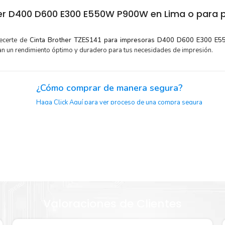
er D400 D600 E300 E550W P900W en Lima o para p
tecerte de
Cinta Brother TZES141 para impresoras D400 D600 E300 
an un rendimiento óptimo y duradero para tus necesidades de impresión.
¿Cómo comprar de manera segura?
Haga Click Aquí para ver proceso de una compra segura
y menor
Sustituya sus cartuchos de
Cinta Brother TZES141
rápida
extracción automática de sellado y el embalaje fácil de abrir p
Brother
imprimir enseguida.
Valoraciones de Clientes