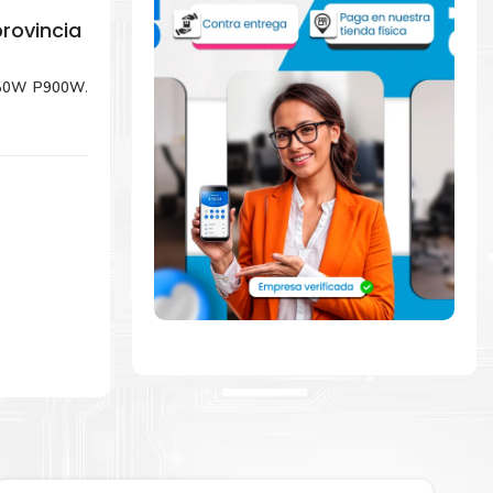
rovincia
E550W P900W
.
mente con la
ara comenzar a