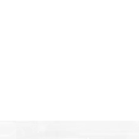
Amigables con el Medio Ambient
n
Al elegir Cartuchos Originales Brother, usted está participa
economía circular.