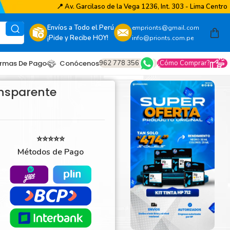
📍
Av. Garcilaso de la Vega 1236, Int. 303 - Lima Centro
Envíos a Todo el Perú
emprionts@gmail.com
¡Pide y Recibe HOY!
info@prionts.com.pe
962 778 356
¿Cómo Comprar?
rmas De Pago
Conócenos
ansparente
⭐⭐⭐⭐⭐
Métodos de Pago
other
amsung
coh