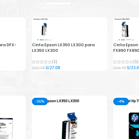
ara DFX-
Cinta Epson LX350 LX300 para
Cinta Epson
LX350 LX300
FX890 FX890
(1)
(1)
El
El
El
S/
27.08
S/
33.
S/
42.08
S/
44.99
precio
precio
precio
original
actual
origina
era:
es:
era:
.
S/42.08.
S/27.08.
S/44.9
-36%
-4%