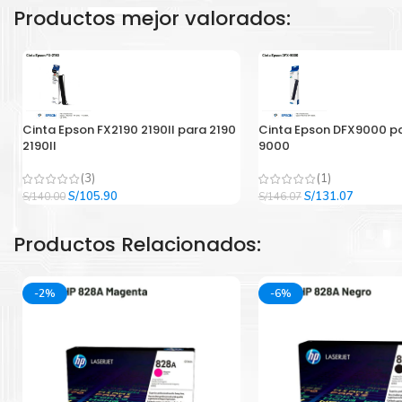
Productos mejor valorados:
Cinta Epson FX2190 2190II para 2190
Cinta Epson DFX9000 p
2190II
9000
(3)
(1)
El
El
El
El
S/
105.90
S/
131.07
S/
140.00
S/
146.07
precio
precio
precio
precio
original
actual
original
actual
Productos Relacionados:
era:
es:
era:
es:
S/140.00.
S/105.90.
S/146.07.
S/131.07
-2%
-6%