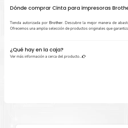
Dónde comprar Cinta para impresoras Broth
Tienda autorizada por
Brother
. Descubre la mejor manera de abas
Ofrecemos una amplia selección de productos originales que garantiz
¿Qué hay en la caja?
Ver más información a cerca del producto...
Cartuchos de
Cinta Brother TZES141
original y Guía de reciclaje.
Más información:
Estamos autorizados por
Brother
.
Hacemos envíos al por mayor 
para empresas privadas, del estado y público en general.
Garantizamos el cumplimiento de su requerimiento de
Cinta 
TZES141
para su despacho.