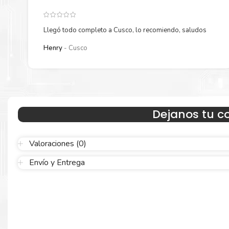
Llegó todo completo a Cusco, lo recomiendo, saludos
Henry
Cusco
Hecho para ser confiable
Dejanos tu c
Confíe en el rendimiento uniforme de
Brother
, tanto si imprime 
blanco y negro como en color. Descubra más
Aquí
.
Valoraciones (0)
Envío y Entrega