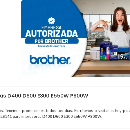
oras D400 D600 E300 E550W P900W
tos. Tenemos promociones todos los dias. Escríbenos o visítanos hoy para
TZES141 para impresoras D400 D600 E300 E550W P900W
.