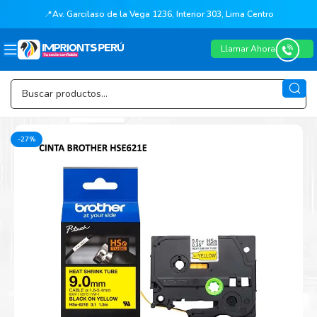
📍
Av. Garcilaso de la Vega 1236, Interior 303, Lima Centro
Llamar Ahora
-27%