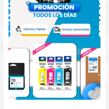
Hecho para ser confiable
Confíe en el rendimiento uniforme de
Brother
, tanto si
imprime en blanco y negro como en color. Descubra
más
Aquí
.
Hecho para ser fácil de usar
Simple y fácil de usar. Nuestros cartuchos e impresoras
están hechos para facilitar la carga, la impresión y los