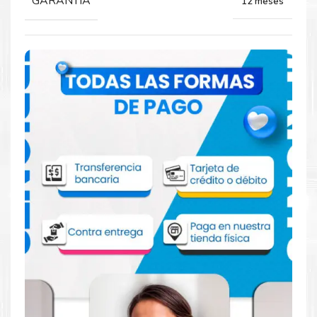
GARANTIA
12 meses
Comprar Cinta Brother HSE621E para
impresora E110VP E300VP 550WVP P700
P900W
Aprovecha nuestra experiencia y atención para adquirir tus
productos. Tenemos promociones todos los dias. Escríbenos o
visítanos hoy para encontrar la solución perfecta para tu
impresora
Brother
, como la
Cinta Brother HSE621E para
impresora E110VP E300VP 550WVP P700 P900W
.