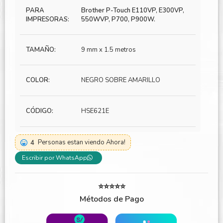
PARA
Brother P-Touch E110VP, E300VP,
IMPRESORAS:
550WVP, P700, P900W.
TAMAÑO:
9 mm x 1.5 metros
COLOR:
NEGRO SOBRE AMARILLO
CÓDIGO:
HSE621E
4
Personas estan viendo Ahora!
Escribir por WhatsApp
⭐⭐⭐⭐⭐
Métodos de Pago