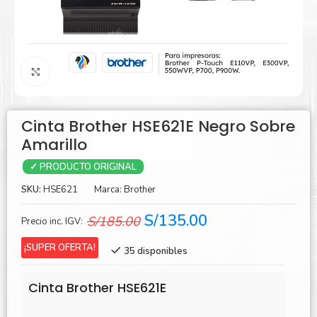
Agrandar
Cinta Brother HSE621E Negro Sobre
Amarillo
✓ PRODUCTO ORIGINAL
SKU:
HSE621
Marca:
Brother
El
El
S/
135.00
S/
185.00
Precio inc. IGV:
precio
precio
¡SUPER OFERTA!
35 disponibles
original
actual
era:
es:
Cinta Brother HSE621E
S/185.00.
S/135.00.