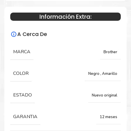
Información Extra:
Especificaciones Técnicas
A Cerca De
Para impresoras:
Cinta Brother para impresoras Brother P-
MARCA
Brother
Touch D600, P900W, E550W.
COLOR
Negro
,
Amarillo
Tamaño:
24 mm x 8 metros
ESTADO
Nuevo original
GARANTIA
12 meses