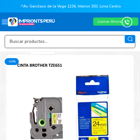
📍
Av. Garcilaso de la Vega 1236, Interior 303, Lima Centro
Llamar Ahora
-34%