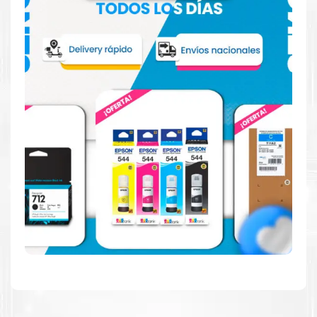
Confíe en el rendimiento uniforme de
Brother
, tanto si
imprime en blanco y negro como en color. Descubra
más
Aquí
.
Hecho para ser fácil de usar
Simple y fácil de usar. Nuestros cartuchos e impresoras
están hechos para facilitar la carga, la impresión y los
resultados.