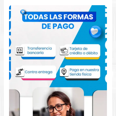
Comprar Cinta Brother TZE651 para
impresoras D600 P900W E550W
Aprovecha nuestra experiencia y atención para adquirir tus
productos. Tenemos promociones todos los dias. Escríbenos o
visítanos hoy para encontrar la solución perfecta para tu
impresora
Brother
, como la
Cinta Brother TZE651 para
impresoras D600 P900W E550W
.
Dónde comprar Cinta para impresoras
Brother D600 P900W E550W en Lima o
para provincia