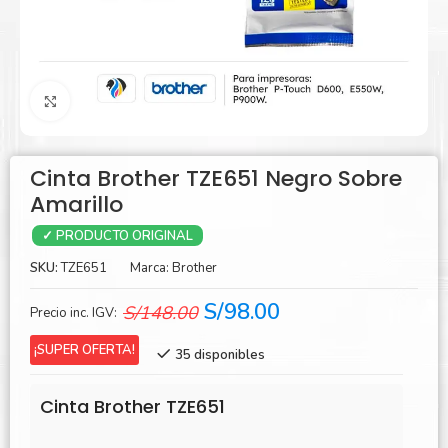
Agrandar
Cinta Brother TZE651 Negro Sobre
Amarillo
✓ PRODUCTO ORIGINAL
SKU:
TZE651
Marca:
Brother
El
El
S/
98.00
S/
148.00
Precio inc. IGV:
precio
precio
¡SUPER OFERTA!
35 disponibles
original
actual
era:
es:
Cinta Brother TZE651
S/148.00.
S/98.00.