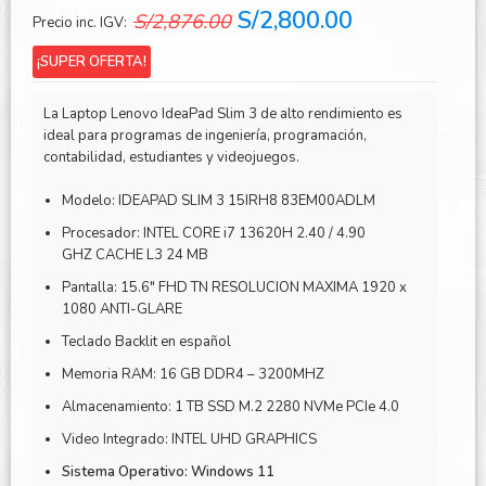
El
El
S/
2,800.00
S/
2,876.00
Precio inc. IGV:
precio
precio
¡SUPER OFERTA!
original
actual
era:
es:
La Laptop Lenovo IdeaPad Slim 3 de alto rendimiento es
S/2,876.00.
S/2,800.00.
ideal para programas de ingeniería, programación,
contabilidad, estudiantes y videojuegos.
Modelo: IDEAPAD SLIM 3 15IRH8 83EM00ADLM
Procesador: INTEL CORE i7 13620H 2.40 / 4.90
GHZ CACHE L3 24 MB
Pantalla: 15.6″ FHD TN RESOLUCION MAXIMA 1920 x
1080 ANTI-GLARE
Teclado Backlit en español
Memoria RAM: 16 GB DDR4 – 3200MHZ
Almacenamiento: 1 TB SSD M.2 2280 NVMe PCIe 4.0
Video Integrado: INTEL UHD GRAPHICS
Sistema Operativo: Windows 11