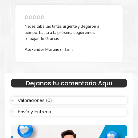
HDMI 1.4: 1
1 x USB-C 3.2 GEN 1 (SOPORTA TRANSFERENCIA DE DATOS
/ POWER DELIVERY / DISPLAYPORT 1.2
Necesitaba las tintas urgente y llegaron a
Y
1 x HEADPHONE / MICROFONO COMBO JACK (3.5mm)
tiempo, hasta a la próxima seguiremos
p
trabajando Gracias
1 x POWER CONNECTOR
L
Alexander Martinez
Lima
BATERIA
TIPO BATERIA INTEGRADA
CAPACIDAD 47 WH
Dejanos tu comentario Aquí
IDIOMA DE TECLADO ESPAÑOL
DIMENSIONES
Valoraciones (0)
LARGO 23.50 CM
Envío y Entrega
ANCHO 35.93 CM
ALTO 1.79 CM
PESO 1.62 KG