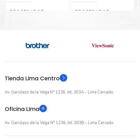
PROCESADOR
PROCESADOR
Intel Core i5
Intel Core i5
GENERACIÓN
GENERACIÓN
12va Generacion
13va Generacion
ALMACENAMIENTO
ALMACENAMIENTO
Tienda Lima Centro
Av. Garcilazo de la Vega N° 1236, Int. 303A – Lima Cercado.
512GB(SSD)
512GB(SSD)
Oficina Lima
TARJETA DE VIDEO
TARJETA DE VIDEO
Av. Garcilaso de la Vega N° 1236, Int. 303B – Lima Cercado.
Intel UHD Graphics
Intel UHD Graphics