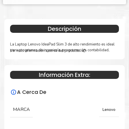
Descripción
La Laptop Lenovo IdeaPad Slim 3 de alto rendimiento es ideal
para programas de ingeniería, programación, contabilidad,
Ver más información a cerca del producto...
estudiantes y videojuegos.
FORMATO
NOTEBOOK
Información Extra:
DESCRIPCION
MARCA LENOVO
MODELO
IDEAPAD SLIM 3 15IRH8
A Cerca De
PART NUMBER
83EM00ADLM
MARCA
Lenovo
COLOR
ABYSS BLUE (AZUL)
MIL-STD-810H MILITARY TEST PASSED