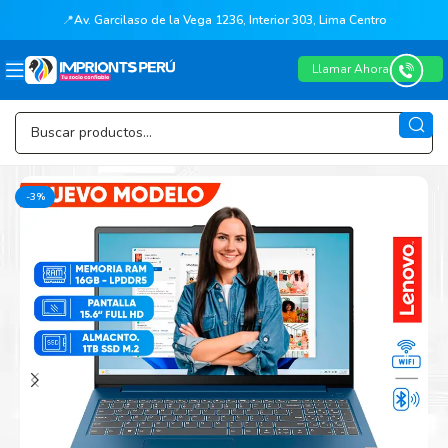
📍
Av. Garcilaso de la Vega 1236, Interior 303, Lima Centro
Llamar Ahora
-3%