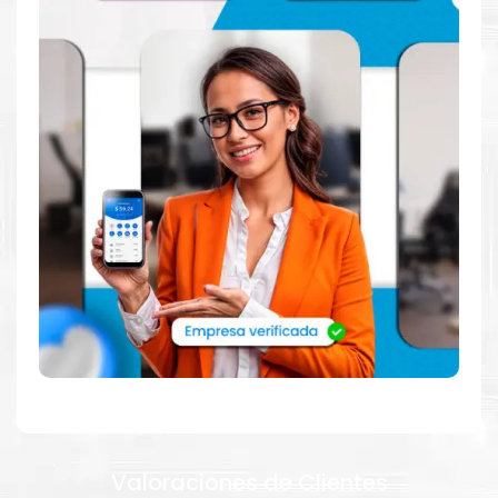
SONIDO
CHIPSET AUDIO HD
PARLANTE USER-FACING STEREO SPEAKERS, 1.5W X2,
DOLBY AUDIO
PUERTOS COMBO AUDIO/MIC SI
INCORPORA
WEBCAM SI
TOUCHPAD SI
TECLADO NO RETROILUMINADO EN ESPAÑOL (LA)
CAMARA WEB FHD 1080p CON OBTURADOR DE
PRIVACIDAD + MICROFONO 2x ARRAY
PUERTOS
USB 3.2 GEN 1 TIPO-A 2
Valoraciones de Clientes
ALIMENTACION SI