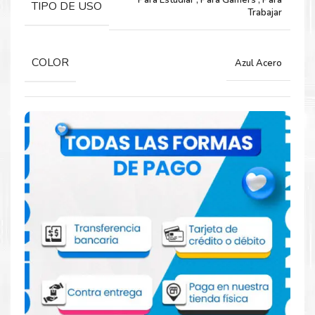
Para Estudiar
,
Para Gamers
,
Para
TIPO DE USO
RANURAS DE EXPANSION 1 x M.2 PCIe 4.0×4 Slot
Trabajar
COMENTARIOS SOPORTA 1 UNIDAD (DE HASTA 1TB M.2
2242 SSD)
COLOR
Azul Acero
LECTOR DE MEMORIAS LECTOR DE TARJETAS SD
MULTIFORMATO
VIDEO
INDEPENDIENTE NO
MARCA INTEL
CHIPSET INTEL UHD GRAPHICS
SALIDAS HDMI
CONECTIVIDAD
WIRELESS 802.11AX 2×2
Wi-Fi 6
BLUETOOTH 5.2