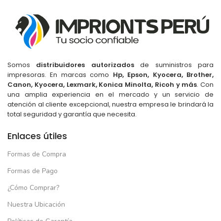
15.6" FHD
PANTALLA
PANTALLA
16" WUXGA
8 Nucleos
NUCLEOS
8 Nucleos
NUCLEOS
TIPO DE USO
Somos
distribuidores autorizados
de suministros para
impresoras. En marcas como
Hp, Epson, Kyocera, Brother,
Canon, Kyocera, Lexmark, Konica Minolta, Ricoh y más
. Con
TIPO DE USO
Para Estudiar
,
Para Gamers
,
una amplia experiencia en el mercado y un servicio de
Para Trabajar
atención al cliente excepcional, nuestra empresa le brindará la
Para Estudiar
,
Para Gamers
,
total seguridad y garantía que necesita.
Para Trabajar
Azul Acero
COLOR
Enlaces útiles
Gris
COLOR
Formas de Compra
Formas de Pago
¿Cómo Comprar?
Nuestra Ubicación