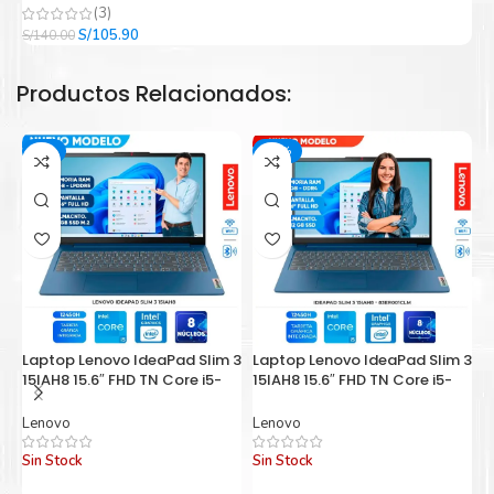
(3)
El
El
S/
105.90
S/
140.00
S/
precio
precio
original
actual
Productos Relacionados:
era:
es:
S/140.00.
S/105.90.
-9%
-14%
Laptop Lenovo IdeaPad Slim 3
Laptop Lenovo IdeaPad Slim 3
L
15IAH8 15.6″ FHD TN Core i5-
15IAH8 15.6″ FHD TN Core i5-
G
12450H 2.0/4.4GHz, 16GB
12450H 2.0/4.4GHz, 8GB
1
LPDDR5-4800
LPDDR5-4800
5
Lenovo
Lenovo
L
Sin Stock
Sin Stock
S