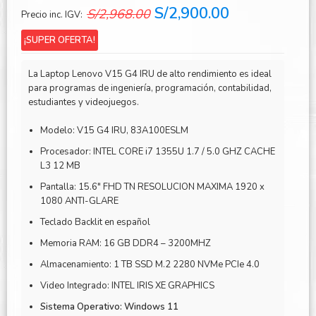
El
El
S/
2,900.00
S/
2,968.00
Precio inc. IGV:
precio
precio
¡SUPER OFERTA!
original
actual
era:
es:
La Laptop Lenovo V15 G4 IRU de alto rendimiento es ideal
S/2,968.00.
S/2,900.00.
para programas de ingeniería, programación, contabilidad,
estudiantes y videojuegos.
Modelo: V15 G4 IRU, 83A100ESLM
Procesador: INTEL CORE i7 1355U 1.7 / 5.0 GHZ CACHE
L3 12 MB
Pantalla: 15.6″ FHD TN RESOLUCION MAXIMA 1920 x
1080 ANTI-GLARE
Teclado Backlit en español
Memoria RAM: 16 GB DDR4 – 3200MHZ
Almacenamiento: 1 TB SSD M.2 2280 NVMe PCIe 4.0
Video Integrado: INTEL IRIS XE GRAPHICS
Sistema Operativo: Windows 11