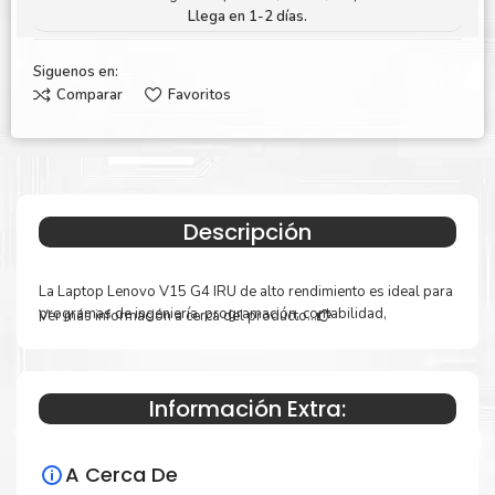
Llega en 1-2 días.
Siguenos en:
Comparar
Favoritos
Descripción
La Laptop Lenovo V15 G4 IRU de alto rendimiento es ideal para
programas de ingeniería, programación, contabilidad,
Ver más información a cerca del producto...
estudiantes y videojuegos.
FORMATO
NOTEBOOK
Información Extra:
DESCRIPCION
MARCA LENOVO
MODELO
V15 G4 IRU
A Cerca De