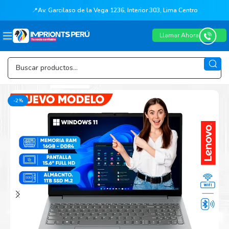
📍
Av. Garcilaso de la Vega 1236, Interior 303, Lima Centro
Llamar Ahora
-2%