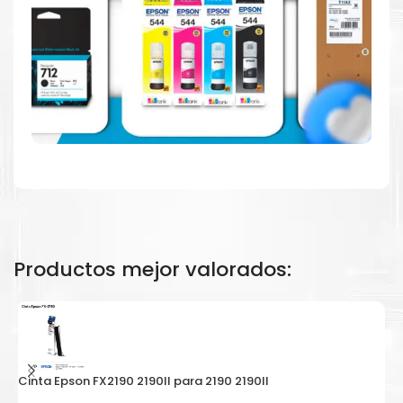
Productos mejor valorados:
Cinta Epson FX2190 2190II para 2190 2190II
C