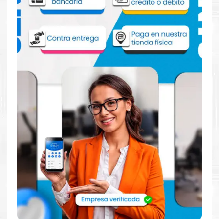
CHIPSET INTEL IRIS XE GRAPHICS
CONECTIVIDAD
LAN VELOCIDAD 1000 MB/S
WIRELESS 802.11AX 2×2
Wi-Fi 6
BLUETOOTH 5.2
SONIDO
CHIPSET AUDIO HD / REALTEK ALC3287 CODEC
PARLANTE STEREO SPEAKERS, 1.5W X2, DOLBY
AUDIO
PUERTOS COMBO AUDIO/MIC SI
INCORPORA
WEBCAM SI
TOUCHPAD SI