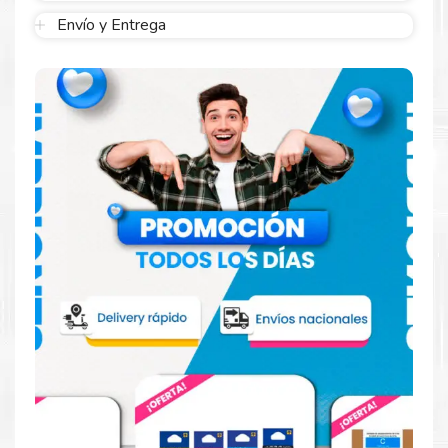
DIMENSIONES
Envío y Entrega
LARGO 23.58 CM
ANCHO 35.92 CM
ALTO 1.99 CM
PESO 1.65 KG
SISTEMA
OPERATIVO
VERSION NO INCLUYE SISTEMA
OPERATIVO
COMENTARIOS
ADAPTADOR DE PODER 65W ROUND TIP (3-PIN)
CAMARA WEB HD 720p CON OBTURADOR DE
PRIVACIDAD + MICROFONO 2x, ARRAY
KENSINGTON NANO SECURITY SLOT / 2.5 x 6 mm
FIRMWARE TPM 2.0 HABILITADO