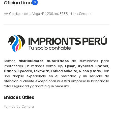
Oficina Lima
TARJETA DE VIDEO
TARJETA DE VIDEO
Av. Garcilaso de la Vega N° 1236, Int. 303B – Lima Cercado.
Intel UHD Graphics
Intel UHD Graphics
15.6" FHD
15.6" FHD
PANTALLA
PANTALLA
8 Nucleos
8 Nucleos
NUCLEOS
NUCLEOS
TIPO DE USO
TIPO DE USO
Somos
distribuidores autorizados
de suministros para
impresoras. En marcas como
Hp, Epson, Kyocera, Brother,
Canon, Kyocera, Lexmark, Konica Minolta, Ricoh y más
. Con
Para Estudiar
,
Para Gamers
,
Para Estudiar
,
Para Gamers
,
una amplia experiencia en el mercado y un servicio de
Para Trabajar
Para Trabajar
atención al cliente excepcional, nuestra empresa le brindará la
total seguridad y garantía que necesita.
Azul Acero
Azul Acero
COLOR
COLOR
Enlaces útiles
Formas de Compra