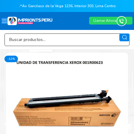
📍
Av. Garcilaso de la Vega 1236, Interior 303, Lima Centro
Llamar Ahora
-12%