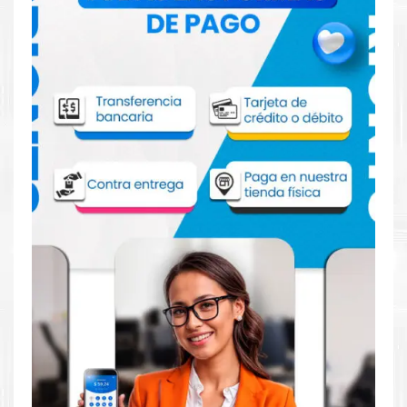
Comprar Unidad de Transferencia Xerox
001R00623 para impresoras C8200 B8200
Aprovecha nuestra experiencia y atención para adquirir tus
productos. Tenemos promociones todos los días. Escríbenos o
visítanos hoy para encontrar la solución perfecta para tu
impresora
Xerox
, como el
Unidad de Transferencia Xerox
001R00623 para impresoras C8200 B8200.
Dónde comprar Unidad de Transferencia
para impresoras Xerox C8200 B8200 en
Lima o para provincia
Tienda autorizada por
Xerox
. Descubre la mejor manera de
abastecerte de
Unidad de Transferencia Xerox 001R00623