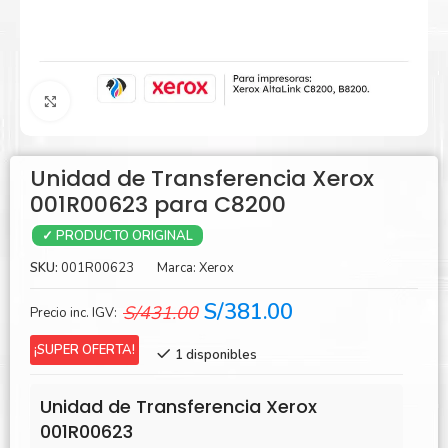
Agrandar
Unidad de Transferencia Xerox
001R00623 para C8200
✓ PRODUCTO ORIGINAL
SKU:
001R00623
Marca:
Xerox
El
El
S/
381.00
S/
431.00
Precio inc. IGV:
precio
precio
¡SUPER OFERTA!
1 disponibles
original
actual
era:
es:
Unidad de Transferencia Xerox
S/431.00.
S/381.00.
001R00623