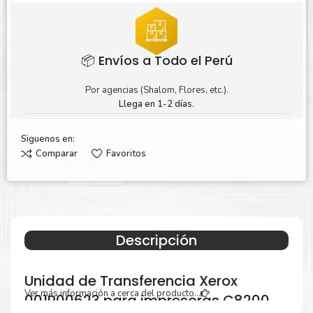
📦 Envíos a Todo el Perú
Por agencias (Shalom, Flores, etc.).
Llega en 1-2 días.
Siguenos en:
Comparar
Favoritos
Descripción
Unidad de Transferencia Xerox
Ver más información a cerca del producto...
001R00623 para impresoras C8200