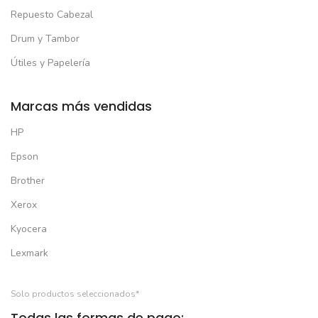
Repuesto Cabezal
Drum y Tambor
Útiles y Papelería
Marcas más vendidas
HP
Epson
Brother
Xerox
Kyocera
Lexmark
Solo productos seleccionados*
Todas las formas de pago: