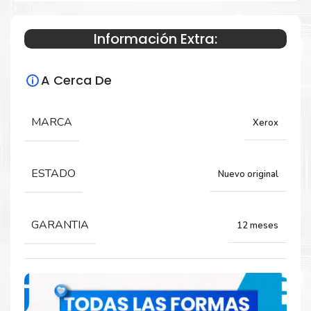
B8200
Información Extra:
Especificaciones Técnicas
A Cerca De
Para impresoras:
MARCA
Xerox
Unidad de Transferencia para impresora
Xerox AltaLink C8200, B8200.
ESTADO
Nuevo original
Rendimiento:
GARANTIA
12 meses
160,000 páginas