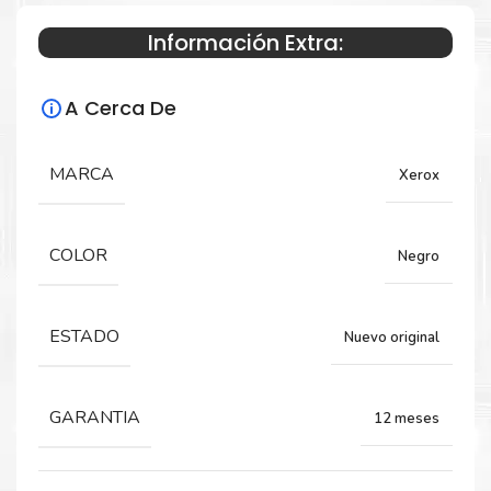
Información Extra:
Especificaciones Técnicas
A Cerca De
Para impresoras:
TONER para impresora XEROX 3550.
MARCA
Xerox
Rendimiento:
COLOR
Negro
11,000 PÁGINAS
ESTADO
Nuevo original
GARANTIA
12 meses