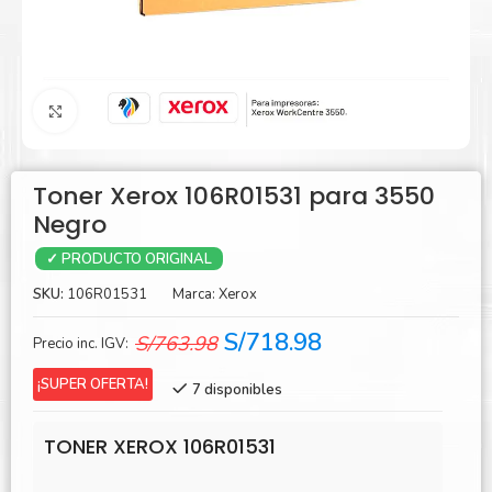
Agrandar
Toner Xerox 106R01531 para 3550
Negro
✓ PRODUCTO ORIGINAL
SKU:
106R01531
Marca:
Xerox
El
El
S/
718.98
S/
763.98
Precio inc. IGV:
precio
precio
¡SUPER OFERTA!
7 disponibles
original
actual
era:
es:
TONER XEROX 106R01531
S/763.98.
S/718.98.