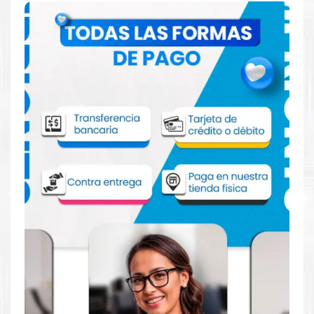
Comprar TONER XEROX 106R01531 para
impresora 3550
Aprovecha nuestra experiencia y atención para adquirir tus
productos. Tenemos promociones todos los días. Escríbenos o
visítanos hoy para encontrar la solución perfecta para tu
impresora
Xerox
, como el
TONER XEROX 106R01531 para
impresoras 3550
Dónde comprar TONER para impresora
XEROX 3550 en Lima o para provincia
Tienda autorizada por
Xerox
. Descubre la mejor manera de
abastecerte de
TONER XEROX 106R01531 para impresora
XEROX 3550.
Ofrecemos una amplia selección de productos
originales que garantizan un rendimiento óptimo y duradero
para tus necesidades de impresión.