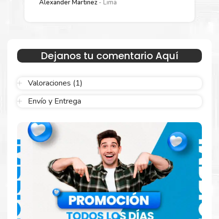
Alexander Martinez
Lima
sellado y el embalaje fácil de abrir para comenzar a imprimir
enseguida.
Dejanos tu comentario Aquí
Valoraciones (1)
Envío y Entrega
Hecho para ser confiable
Confíe en el rendimiento uniforme de
Xerox
, tanto si
imprime en blanco y negro como en color. Descubra
más
Aquí
.