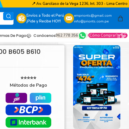
📍
Av. Garcilaso de la Vega 1236, Int. 303 - Lima Centro
Envíos a Todo el Perú
emprionts@gmail.com
¡Pide y Recibe HOY!
info@prionts.com.pe
962 778 356
¿Cómo Comprar?
rmas De Pago
Conócenos
00 B605 B610
⭐⭐⭐⭐⭐
Métodos de Pago
other
amsung
coh