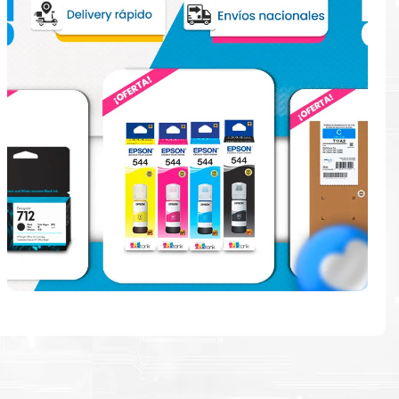
e
en la