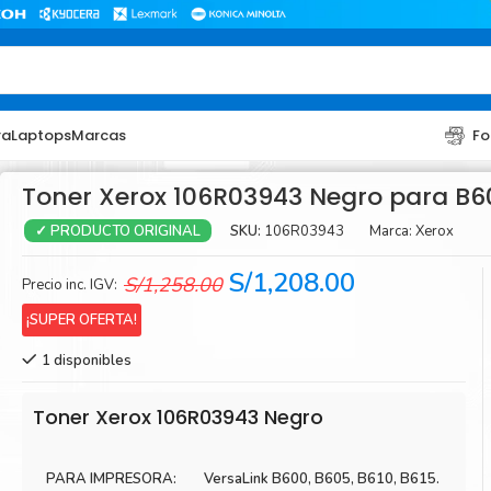
ra
Laptops
Marcas
Fo
Toner Xerox 106R03943 Negro para B6
SKU:
106R03943
Marca:
Xerox
✓ PRODUCTO ORIGINAL
El
El
S/
1,208.00
S/
1,258.00
Precio inc. IGV:
precio
precio
¡SUPER OFERTA!
original
actual
1 disponibles
era:
es:
TONER
TONER
S/1,258.00.
S/1,208.00.
Toner Hp
Toner Br
Toner Xerox 106R03943 Negro
Toner Xerox
Toner S
PARA IMPRESORA:
VersaLink B600, B605, B610, B615.
Toner Lexmark
Toner Ri