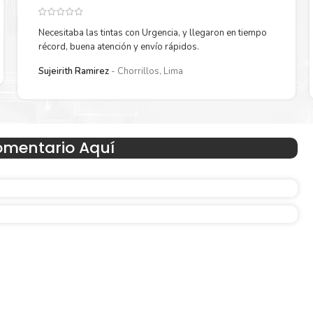
Necesitaba las tintas con Urgencia, y llegaron en tiempo
récord, buena atención y envío rápidos.
Sujeirith Ramirez
Chorrillos, Lima
Hecho para ser fácil de usar
omentario Aquí
n
Simple y fácil de usar. Nuestros cartuchos e impresoras
hechos para facilitar la carga, la impresión y los result