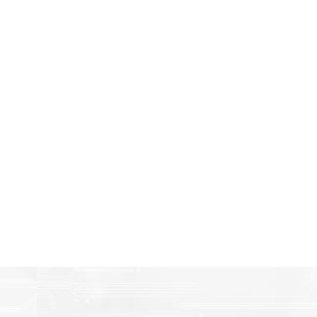
Amigables con el Medio Ambient
n
Al elegir Cartuchos Originales, usted está participando 
economía circular.