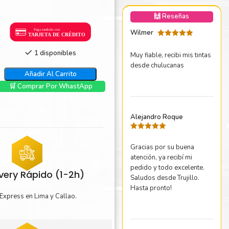
nica Minolta
🙌 Reseñas
harp
Wilmer
Valorado
con
5
de 5
1 disponibles
Muy fiable, recibi mis tintas
desde chulucanas
Añadir Al Carrito
🛒 Comprar Por WhastApp
Alejandro Roque
Valorado
con
5
de 5
Gracias por su buena
atención, ya recibí mi
pedido y todo excelente.
ivery Rápido (1-2h)
Saludos desde Trujillo.
Hasta pronto!
Express en Lima y Callao.