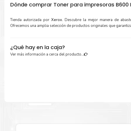
Dónde comprar Toner para impresoras B600 B
Tienda autorizada por
Xerox
. Descubre la mejor manera de abast
Ofrecemos una amplia selección de productos originales que garantiz
¿Qué hay en la caja?
Ver más información a cerca del producto...
Cartuchos de
Toner Xerox 106R03943 Negro
original y Guía de recicl
Más información:
Estamos autorizados por
Xerox
.
Hacemos envíos al por mayor y men
empresas privadas, del estado y público en general.
Garantizamos el cumplimiento de su requerimiento de
Toner
106R03943 Negro
para su despacho.