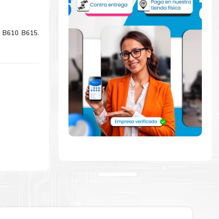
5 B610 B615
.
idamente con
 para comenzar