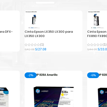
ara DFX-
Cinta Epson LX350 LX300 para
Cinta Epson
LX350 LX300
FX890 FX890
(1)
(1)
El
El
El
S/
27.08
S/
33.
S/
42.08
S/
44.99
precio
precio
precio
original
actual
origina
era:
es:
era:
.
S/42.08.
S/27.08.
S/44.9
-2%
-6%