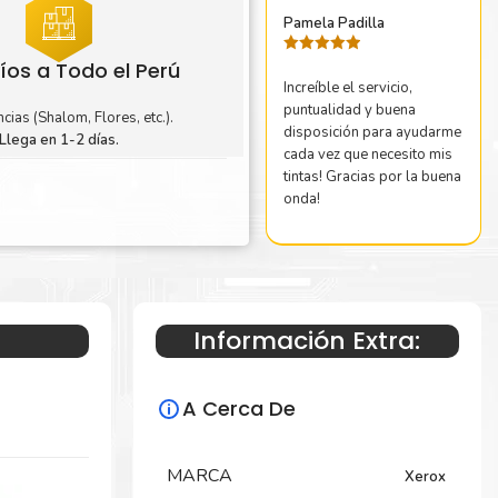
Pamela Padilla
Valorado
íos a Todo el Perú
con
5
de 5
Increíble el servicio,
puntualidad y buena
cias (Shalom, Flores, etc.).
disposición para ayudarme
Llega en 1-2 días.
cada vez que necesito mis
tintas! Gracias por la buena
onda!
Información Extra:
A Cerca De
MARCA
Xerox