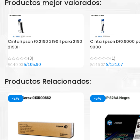
Productos mejor valorados:
Cinta Epson FX2190 2190II para 2190
Cinta Epson DFX9000 p
2190II
9000
(3)
(1)
El
El
El
El
S/
105.90
S/
131.07
S/
140.00
S/
146.07
precio
precio
precio
precio
original
actual
original
actual
Productos Relacionados:
era:
es:
era:
es:
S/140.00.
S/105.90.
S/146.07.
S/131.07
-2%
-5%