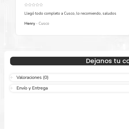
Llegó todo completo a Cusco, lo recomiendo, saludos
Henry
Cusco
Hecho para ser confiable
Dejanos tu c
Confíe en el rendimiento uniforme de
Xerox
, tanto si imprime e
blanco y negro como en color. Descubra más
Aquí
.
Valoraciones (0)
Envío y Entrega