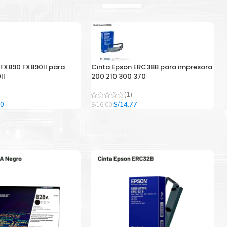
 FX890 FX890II para
Cinta Epson ERC38B para impresora
II
200 210 300 370
(1)
El
El
El
00
S/
14.77
S/
16.00
precio
precio
precio
l
actual
original
actual
es:
era:
es:
9.
S/33.00.
S/16.00.
S/14.77.