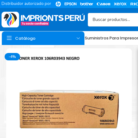
Distribuidor autorizado por
Suministros Para Impreso
Catálogo
-4%
TINTA
Tinta Hp
Tinta Epson
Tinta Canon