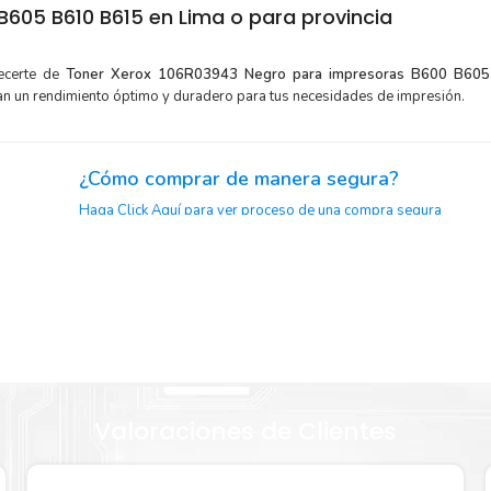
605 B610 B615 en Lima o para provincia
ecerte de
Toner Xerox 106R03943 Negro para impresoras B600 B60
an un rendimiento óptimo y duradero para tus necesidades de impresión.
¿Cómo comprar de manera segura?
Haga Click Aquí para ver proceso de una compra segura
aje.
or para
Sustituya sus cartuchos de
Toner Xerox 106R03943 Negro
ráp
la extracción automática de sellado y el embalaje fácil de abrir
 Xerox
a imprimir enseguida.
Valoraciones de Clientes