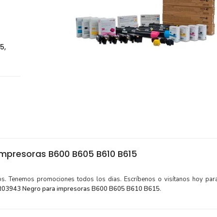
5,
mpresoras B600 B605 B610 B615
tos. Tenemos promociones todos los dias. Escríbenos o visítanos hoy para
R03943 Negro para impresoras B600 B605 B610 B615
.