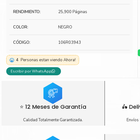
Toner Kyocera
Toner Ko
RENDIMIENTO:
25,900 Páginas
Toner Canon
Toner S
COLOR:
NEGRO
CÓDIGO:
106R03943
4
Personas estan viendo Ahora!
Escribir por WhatsApp
⭐ 12 Meses de Garantía
🛵 Del
Calidad Totalmente Garantizada.
Envíos 