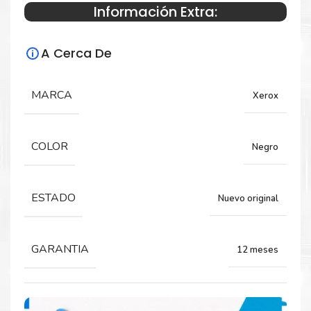
Información Extra:
Especificaciones Técnicas
A Cerca De
Para impresoras:
Toner para impresoras Xerox VersaLink
MARCA
Xerox
C600, C605.
COLOR
Negro
Rendimiento:
12,100 Páginas
ESTADO
Nuevo original
GARANTIA
12 meses