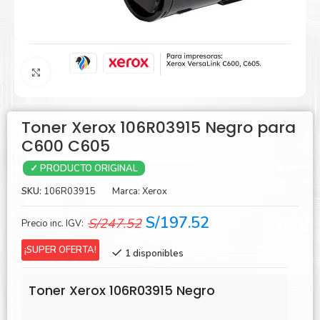
Agrandar
Toner Xerox 106R03915 Negro para
C600 C605
✓ PRODUCTO ORIGINAL
SKU:
106R03915
Marca:
Xerox
El
El
S/
197.52
S/
247.52
Precio inc. IGV:
precio
precio
¡SUPER OFERTA!
1 disponibles
original
actual
era:
es:
Toner Xerox 106R03915 Negro
S/247.52.
S/197.52.