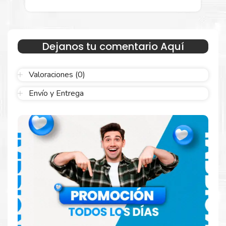
embalaje fácil de abrir para comenzar a imprimir enseguida.
Dejanos tu comentario Aquí
Valoraciones (0)
Envío y Entrega
Hecho para ser confiable
Confíe en el rendimiento uniforme de
Xerox
, tanto si
imprime en blanco y negro como en color. Descubra
más
Aquí
.