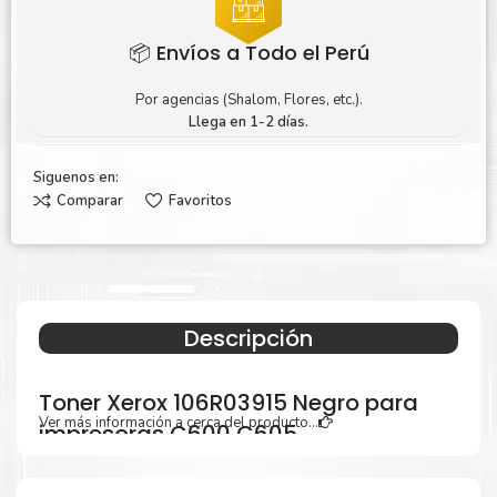
📦 Envíos a Todo el Perú
Por agencias (Shalom, Flores, etc.).
Llega en 1-2 días.
Siguenos en:
Comparar
Favoritos
Descripción
Toner Xerox 106R03915 Negro para
Ver más información a cerca del producto...
impresoras C600 C605