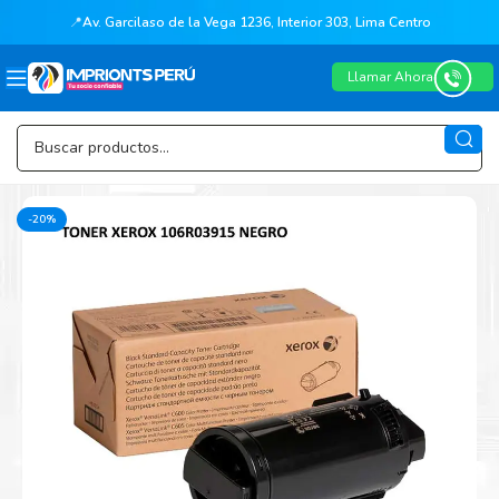
📍
Av. Garcilaso de la Vega 1236, Interior 303, Lima Centro
Llamar Ahora
-20%