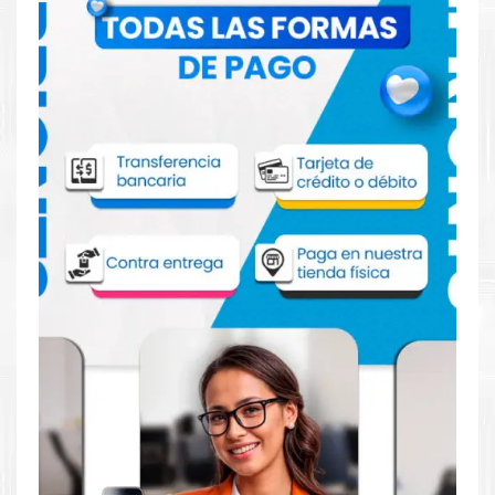
Comprar Toner Xerox 106R03915 Negro
para impresoras C600 C605
Aprovecha nuestra experiencia y atención para adquirir tus
productos. Tenemos promociones todos los dias. Escríbenos o
visítanos hoy para encontrar la solución perfecta para tu
impresora
Xerox
, como el
Toner Xerox 106R03915 Negro
para impresoras C600 C605
.
Dónde comprar Toner para impresoras
C600 C605 en Lima o para provincia
Tienda autorizada por
Xerox
. Descubre la mejor manera de
abastecerte de
Toner Xerox 106R03915 Negro para
impresoras C600 C605
. Ofrecemos una amplia selección de
productos originales que garantizan un rendimiento óptimo y
duradero para tus necesidades de impresión.