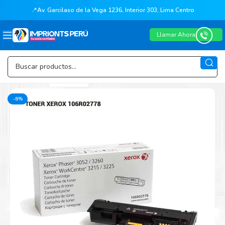
📍
Av. Garcilaso de la Vega 1236, Interior 303, Lima Centro
Llamar Ahora
-8%