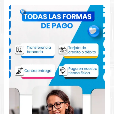
Comprar Toner Xerox 106R02778 para
impresora 3052 3260 3215 3225
Aprovecha nuestra experiencia y atención para adquirir tus
productos. Tenemos promociones todos los dias. Escríbenos o
visítanos hoy para encontrar la solución perfecta para tu
impresora
Xerox
, como el
Toner Xerox 106R02778 para
impresora 3052 3260 3215 3225
.
Dónde comprar Toner para impresora
3052 3260 3215 3225 en Lima o para
provincia
Tienda autorizada por
Xerox
. Descubre la mejor manera de
abastecerte de
Toner Xerox 106R02778 para impresora Xerox
3052 3260 3215 3225
. Ofrecemos una amplia selección de
productos originales que garantizan un rendimiento óptimo y