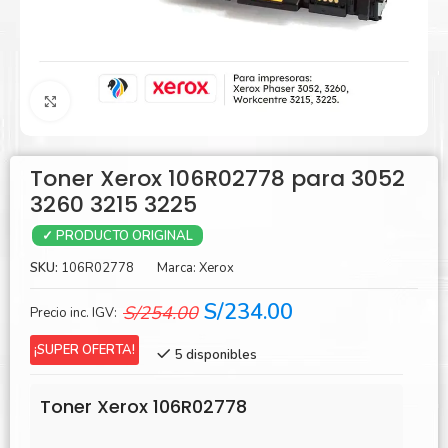
Agrandar
Toner Xerox 106R02778 para 3052
3260 3215 3225
✓ PRODUCTO ORIGINAL
SKU:
106R02778
Marca:
Xerox
El
El
S/
234.00
S/
254.00
Precio inc. IGV:
precio
precio
¡SUPER OFERTA!
5 disponibles
original
actual
era:
es:
Toner Xerox 106R02778
S/254.00.
S/234.00.