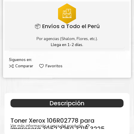
📦 Envíos a Todo el Perú
Por agencias (Shalom, Flores, etc.).
Llega en 1-2 días.
Siguenos en:
Comparar
Favoritos
Descripción
Toner Xerox 106R02778 para
Ver más información a cerca del producto...
impresora 3052 3260 3215 3225