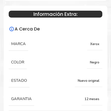
Información Extra:
Especificaciones Técnicas
A Cerca De
Para impresoras:
Toner para impresora Xerox Phaser 3052,
MARCA
Xerox
3260, Workcentre 3215, 3225.
COLOR
Negro
Rendimiento:
3,000 Páginas
ESTADO
Nuevo original
GARANTIA
12 meses