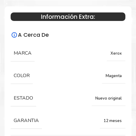
Información Extra:
Especificaciones Técnicas
A Cerca De
Para impresoras:
Toner para impresoras Xerox Versalink
MARCA
Xerox
C7120, C7125, C7130.
COLOR
Magenta
Rendimiento:
18,500 Páginas
ESTADO
Nuevo original
GARANTIA
12 meses