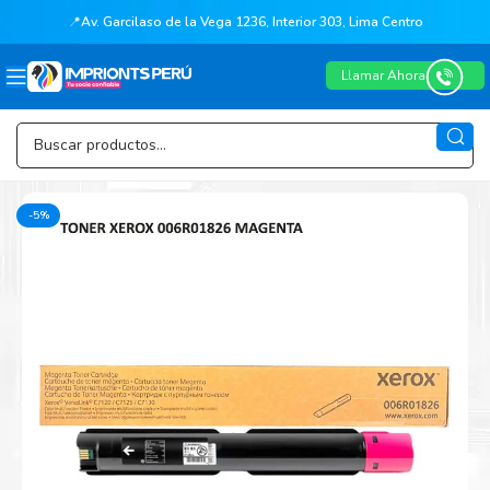
📍
Av. Garcilaso de la Vega 1236, Interior 303, Lima Centro
Llamar Ahora
-5%