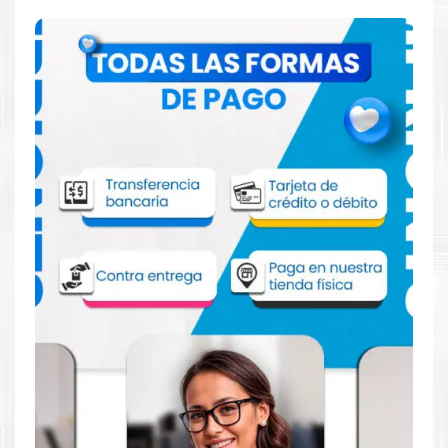
Comprar Toner Xerox 006R01826
Magenta para impresoras C7120 C7125
C7130
Aprovecha nuestra experiencia y atención para adquirir tus
productos. Tenemos promociones todos los dias. Escríbenos o
visítanos hoy para encontrar la solución perfecta para tu
impresora
Xerox
, como el
Toner Xerox 006R01826 Magenta
para impresoras C7120 C7125 C7130
.
Dónde comprar Toner para impresoras
Xerox C7120 C7125 C7130. en Lima o para
provincia
Tienda autorizada por
Xerox
. Descubre la mejor manera de
abastecerte de
Toner Xerox 006R01826 Magenta para
impresoras C7120 C7125 C7130
. Ofrecemos una amplia