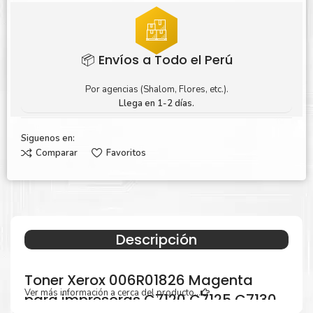
📦 Envíos a Todo el Perú
Por agencias (Shalom, Flores, etc.).
Llega en 1-2 días.
Siguenos en:
Comparar
Favoritos
Descripción
Toner Xerox 006R01826 Magenta
Ver más información a cerca del producto...
para impresoras C7120 C7125 C7130