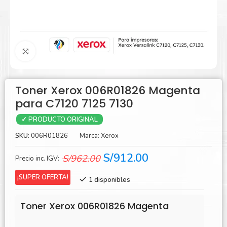
Agrandar
Toner Xerox 006R01826 Magenta
para C7120 7125 7130
✓ PRODUCTO ORIGINAL
SKU:
006R01826
Marca:
Xerox
El
El
S/
912.00
S/
962.00
Precio inc. IGV:
precio
precio
¡SUPER OFERTA!
1 disponibles
original
actual
era:
es:
Toner Xerox 006R01826 Magenta
S/962.00.
S/912.00.