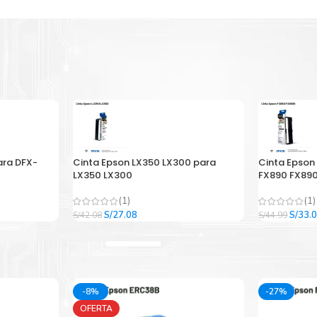
ara DFX-
Cinta Epson LX350 LX300 para
Cinta Epson
LX350 LX300
FX890 FX890
(1)
(1)
El
El
El
S/
27.08
S/
33.
S/
42.08
S/
44.99
precio
precio
precio
original
actual
origina
era:
es:
era:
.
S/42.08.
S/27.08.
S/44.9
-8%
-27%
OFERTA