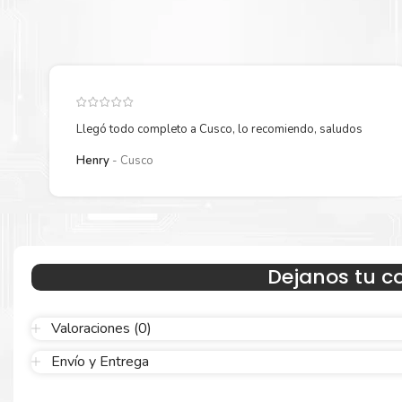
84C4HY0 Amarillo
para su despacho.
Llegó todo completo a Cusco, lo recomiendo, saludos
Henry
Cusco
Hecho para ser confiable
Dejanos tu c
Confíe en el rendimiento, tanto si imprime en blanco y negro como
color.
Valoraciones (0)
Envío y Entrega