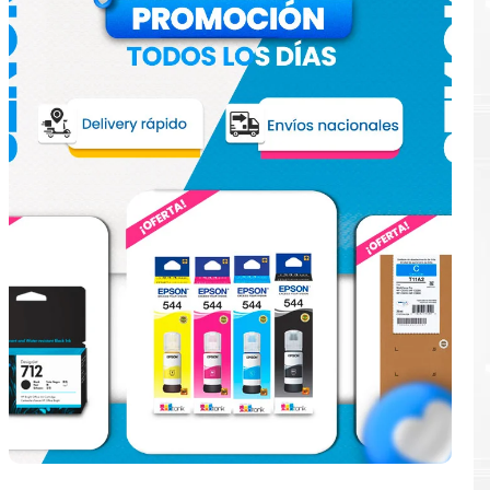
e
ular.