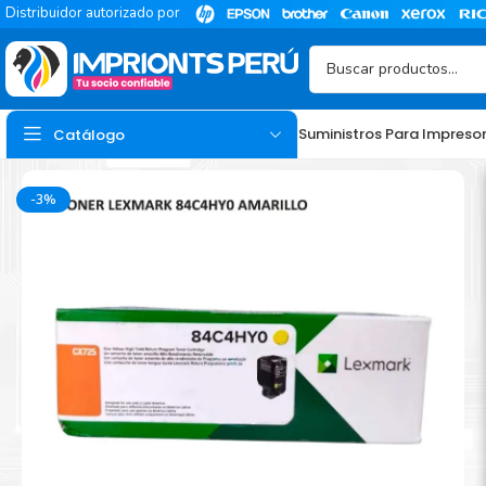
Distribuidor autorizado por
Suministros Para Impreso
Catálogo
-3%
TINTA
Tinta Hp
Tinta Epson
Tinta Canon