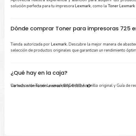
Aprovecha nuestra experiencia y atención para adquirir tus produc
solución perfecta para tu impresora
Lexmark
, como la
Toner Lexmark
Dónde comprar Toner para impresoras 725 en
Tienda autorizada por
Lexmark
. Descubre la mejor manera de abaste
selección de productos originales que garantizan un rendimiento ópti
¿Qué hay en la caja?
Cartuchos de
Toner Lexmark 84C4HY0 Amarillo
original y Guía de rec
Ver más información a cerca del producto...
Más información:
Estamos autorizados por
Lexmark
.
Hacemos envíos al por mayor 
para empresas privadas, del estado y público en general.
Garantizamos el cumplimiento de su requerimiento de
Toner L