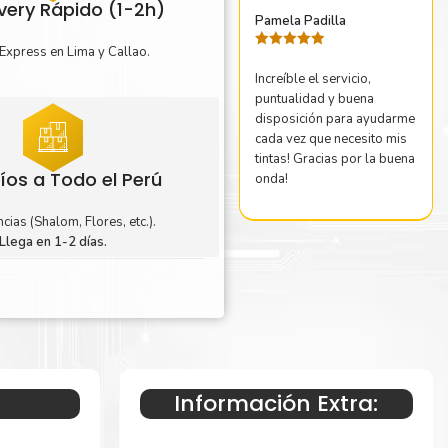
ivery Rápido (1-2h)
Pamela Padilla
Express en Lima y Callao.
Valorado
con
5
de 5
Increíble el servicio,
puntualidad y buena
disposición para ayudarme
cada vez que necesito mis
tintas! Gracias por la buena
íos a Todo el Perú
onda!
cias (Shalom, Flores, etc.).
Llega en 1-2 días.
Información Extra: