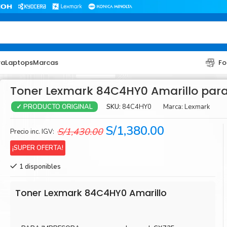
ra
Laptops
Marcas
Fo
Toner Lexmark 84C4HY0 Amarillo par
SKU:
84C4HY0
Marca:
Lexmark
✓ PRODUCTO ORIGINAL
El
El
S/
1,380.00
S/
1,430.00
Precio inc. IGV:
precio
precio
¡SUPER OFERTA!
original
actual
1 disponibles
era:
es:
TONER
TONER
S/1,430.00.
S/1,380.00.
Toner Hp
Toner Br
Toner Lexmark 84C4HY0 Amarillo
Toner Xerox
Toner S
Toner Lexmark
Toner Ri