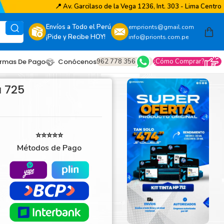
📍
Av. Garcilaso de la Vega 1236, Int. 303 - Lima Centro
Envíos a Todo el Perú
emprionts@gmail.com
¡Pide y Recibe HOY!
info@prionts.com.pe
962 778 356
¿Cómo Comprar?
rmas De Pago
Conócenos
a 725
⭐⭐⭐⭐⭐
Métodos de Pago
other
amsung
coh