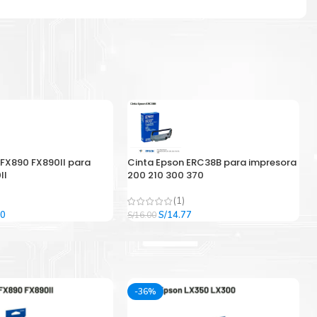
 FX890 FX890II para
Cinta Epson ERC38B para impresora
II
200 210 300 370
(1)
El
El
El
00
S/
14.77
S/
16.00
precio
precio
precio
l
actual
original
actual
es:
era:
es:
9.
S/33.00.
S/16.00.
S/14.77.
-36%