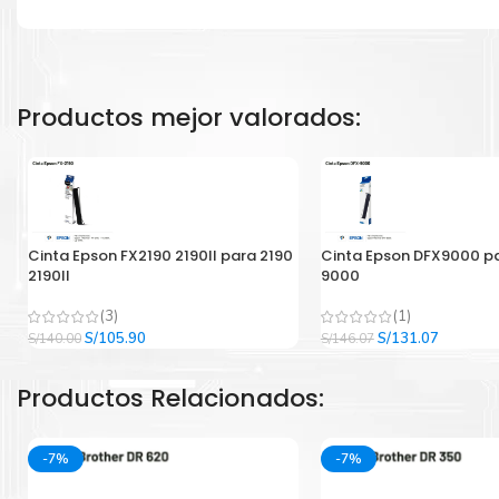
Productos mejor valorados:
Cinta Epson FX2190 2190II para 2190
Cinta Epson DFX9000 p
2190II
9000
(3)
(1)
El
El
El
El
S/
105.90
S/
131.07
S/
140.00
S/
146.07
precio
precio
precio
precio
original
actual
original
actual
Productos Relacionados:
era:
es:
era:
es:
S/140.00.
S/105.90.
S/146.07.
S/131.07
-7%
-7%