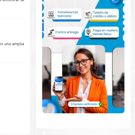
 encontrar la
os una amplia
o
rápidamente
de abrir para