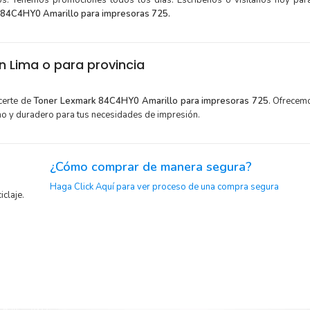
tos. Tenemos promociones todos los dias. Escríbenos o visítanos hoy para
 84C4HY0 Amarillo para impresoras 725.
 Lima o para provincia
certe de
Toner Lexmark 84C4HY0 Amarillo para impresoras 725
. Ofrecem
mo y duradero para tus necesidades de impresión.
¿Cómo comprar de manera segura?
Haga Click Aquí para ver proceso de una compra segura
iclaje.
y menor
Sustituya sus cartuchos de
Toner Lexmark 84C4HY0 Amarill
con la extracción automática de sellado y el embalaje fácil 
exmark
comenzar a imprimir enseguida.