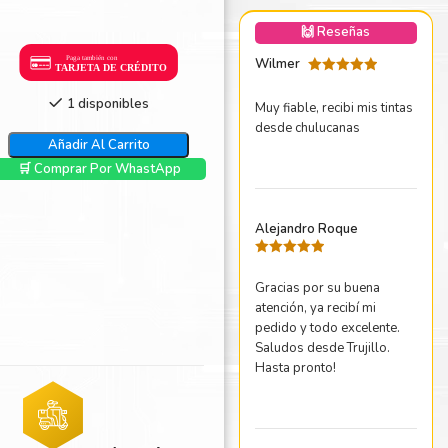
nica Minolta
🙌 Reseñas
harp
Wilmer
Valorado
con
5
de 5
1 disponibles
Muy fiable, recibi mis tintas
desde chulucanas
Añadir Al Carrito
🛒 Comprar Por WhastApp
Alejandro Roque
Valorado
con
5
de 5
Gracias por su buena
atención, ya recibí mi
pedido y todo excelente.
Saludos desde Trujillo.
Hasta pronto!