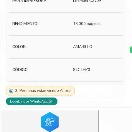
PARA IMPRESORA:
Lexmark CX725.
Toner Kyocera
Toner Ko
Toner Canon
Toner S
RENDIMIENTO:
16,000 páginas
COLOR:
AMARILLO
CÓDIGO:
84C4HY0
3
Personas estan viendo Ahora!
Escribir por WhatsApp