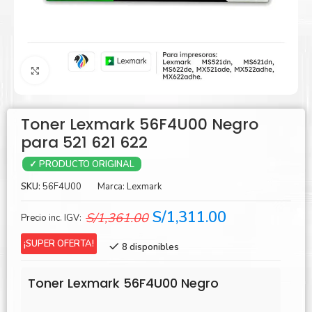
Agrandar
Toner Lexmark 56F4U00 Negro
para 521 621 622
✓ PRODUCTO ORIGINAL
SKU:
56F4U00
Marca:
Lexmark
El
El
S/
1,311.00
S/
1,361.00
Precio inc. IGV:
precio
precio
¡SUPER OFERTA!
8 disponibles
original
actual
era:
es:
Toner Lexmark 56F4U00 Negro
S/1,361.00.
S/1,311.00.