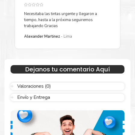
Más información:
Necesitaba las tintas urgente y llegaron a
Y
tiempo, hasta a la próxima seguiremos
p
Estamos autorizados por
Lexmark
.
Hacemos envíos al por
trabajando Gracias
mayor y menor para empresas privadas, del estado y público
L
en general.
Alexander Martinez
Lima
Garantizamos el cumplimiento de su requerimiento de
Toner
Lexmark 56F4U00 Negro
para su despacho.
Sustituya sus cartuchos de
Toner Lexmark 56F4U00
Negro
rápidamente con la extracción automática de sellado y el
Dejanos tu comentario Aquí
embalaje fácil de abrir para comenzar a imprimir enseguida.
Valoraciones (0)
Envío y Entrega