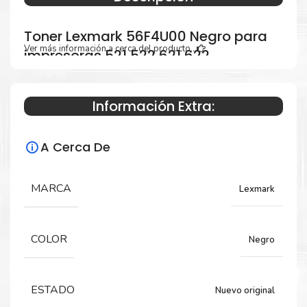
Toner Lexmark 56F4U00 Negro para
Ver más información a cerca del producto...
impresoras 521 522 621 622
Información Extra:
Especificaciones Técnicas
A Cerca De
Para impresoras:
Toner para impresoras Lexmark MS521dn,
MARCA
Lexmark
MS621dn, MS622de, MX521ade, MX522adhe,
MX622adhe.
COLOR
Negro
Rendimiento:
ESTADO
Nuevo original
25,000 páginas