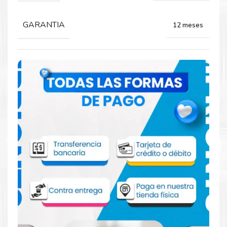
GARANTIA
12 meses
Comprar Toner Lexmark 56F4U00 Negro
para impresoras 521 522 621 622
Aprovecha nuestra experiencia y atención para adquirir tus
productos. Tenemos promociones todos los dias. Escríbenos o
visítanos hoy para encontrar la solución perfecta para tu
impresora
Lexmark
, como la
Toner Lexmark 56F4U00 Negro
para impresoras 521 522 621 622
.