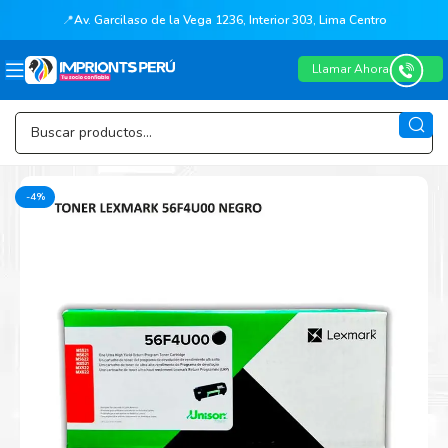
📍
Av. Garcilaso de la Vega 1236, Interior 303, Lima Centro
Llamar Ahora
-4%