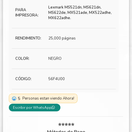
Lexmark MS521dn, MS621dn,
PARA
MS622de, MX521ade, MX522adhe,
IMPRESORA:
MX622adhe.
RENDIMIENTO:
25,000 páginas
COLOR:
NEGRO
CÓDIGO:
56F4U00
5
Personas estan viendo Ahora!
Escribir por WhatsApp
⭐⭐⭐⭐⭐