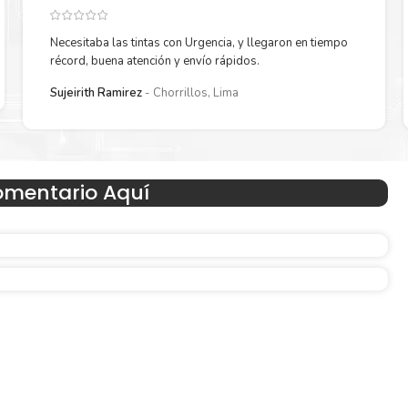
Necesitaba las tintas con Urgencia, y llegaron en tiempo
récord, buena atención y envío rápidos.
Sujeirith Ramirez
Chorrillos, Lima
omentario Aquí
Hecho para ser fácil de usar
en
Simple y fácil de usar. Nuestros cartuchos e impresoras
hechos para facilitar la carga, la impresión y los result