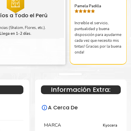
Pamela Padilla
íos a Todo el Perú
Valorado
con
5
de 5
Increíble el servicio,
cias (Shalom, Flores, etc.).
puntualidad y buena
Llega en 1-2 días.
disposición para ayudarme
cada vez que necesito mis
tintas! Gracias por la buena
onda!
Información Extra:
A Cerca De
MARCA
Kyocera