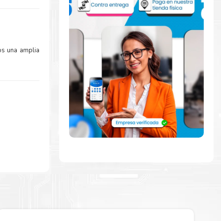
os una amplia
mente con la
ara comenzar a