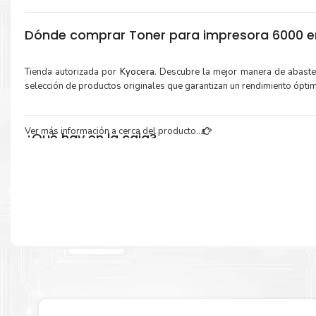
Dónde comprar Toner para impresora 6000 en
Tienda autorizada por
Kyocera
. Descubre la mejor manera de abast
selección de productos originales que garantizan un rendimiento ópti
Ver más información a cerca del producto...
¿Qué hay en la caja?
Cartuchos de
Toner Kyocera TK-3442
original y Guía de reciclaje.
Más información:
Estamos autorizados por
Kyocera
.
Hacemos envíos al por mayor 
para empresas privadas, del estado y público en general.
Garantizamos el cumplimiento de su requerimiento de
Toner Kyoc
3442
para su despacho.