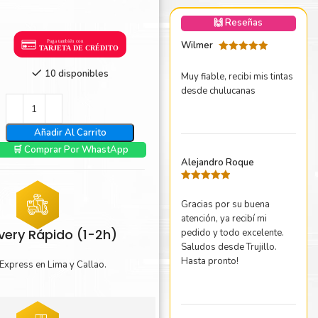
nica Minolta
🙌 Reseñas
harp
Wilmer
Valorado
con
5
de 5
10 disponibles
Muy fiable, recibi mis tintas
desde chulucanas
Añadir Al Carrito
🛒 Comprar Por WhastApp
Alejandro Roque
Valorado
con
5
de 5
Gracias por su buena
atención, ya recibí mi
ivery Rápido (1-2h)
pedido y todo excelente.
Saludos desde Trujillo.
Hasta pronto!
Express en Lima y Callao.