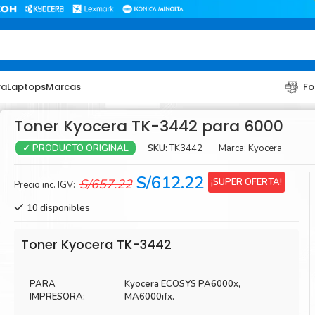
ra
Laptops
Marcas
Fo
Toner Kyocera TK-3442 para 6000
SKU:
TK3442
Marca:
Kyocera
✓ PRODUCTO ORIGINAL
El
El
S/
612.22
¡SUPER OFERTA!
S/
657.22
Precio inc. IGV:
precio
precio
10 disponibles
original
actual
era:
es:
TONER
TONER
Toner Kyocera TK-3442
S/657.22.
S/612.22.
Toner Hp
Toner Br
PARA
Kyocera ECOSYS PA6000x,
Toner Xerox
Toner S
IMPRESORA:
MA6000ifx.
Toner Lexmark
Toner Ri