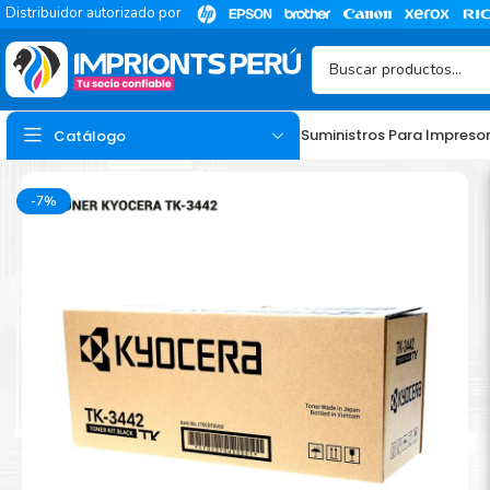
Distribuidor autorizado por
Suministros Para Impreso
Catálogo
-7%
TINTA
Tinta Hp
Tinta Epson
Tinta Canon