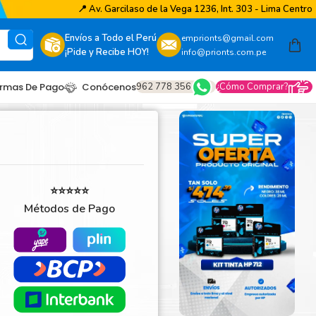
📍
Av. Garcilaso de la Vega 1236, Int. 303 - Lima Centro
Envíos a Todo el Perú
emprionts@gmail.com
¡Pide y Recibe HOY!
info@prionts.com.pe
962 778 356
¿Cómo Comprar?
rmas De Pago
Conócenos
⭐⭐⭐⭐⭐
Métodos de Pago
other
amsung
coh