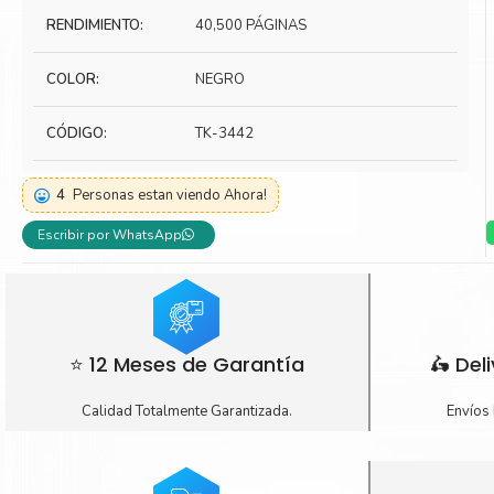
RENDIMIENTO:
40,500 PÁGINAS
Toner Kyocera
Toner Ko
Toner Canon
Toner S
COLOR:
NEGRO
CÓDIGO:
TK-3442
4
Personas estan viendo Ahora!
Escribir por WhatsApp
⭐ 12 Meses de Garantía
🛵 Del
Calidad Totalmente Garantizada.
Envíos 