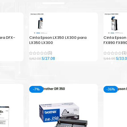
ara DFX-
Cinta Epson LX350 LX300 para
Cinta Epson
LX350 LX300
FX890 FX890
(1)
(1)
El
El
El
S/
27.08
S/
33.
S/
42.08
S/
44.99
precio
precio
precio
original
actual
origina
era:
es:
era:
.
S/42.08.
S/27.08.
S/44.9
-7%
-36%