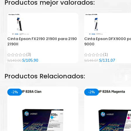
Productos mejor valorados:
Cinta Epson FX2190 2190II para 2190
Cinta Epson DFX9000 p
2190II
9000
(3)
(1)
El
El
El
El
S/
105.90
S/
131.07
S/
140.00
S/
146.07
precio
precio
precio
precio
original
actual
original
actual
Productos Relacionados:
era:
es:
era:
es:
S/140.00.
S/105.90.
S/146.07.
S/131.07
-2%
-2%