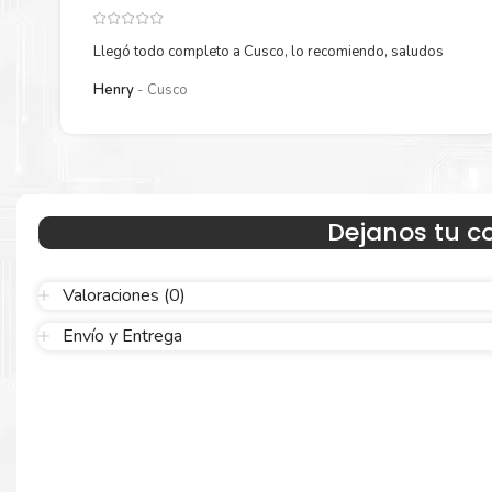
Llegó todo completo a Cusco, lo recomiendo, saludos
Henry
Cusco
Dejanos tu c
Hecho para ser confiable
Confíe en el rendimiento uniforme de
Kyocera
, tanto si imprime 
Valoraciones (0)
blanco y negro como en color. Descubra más
Aquí
.
Envío y Entrega