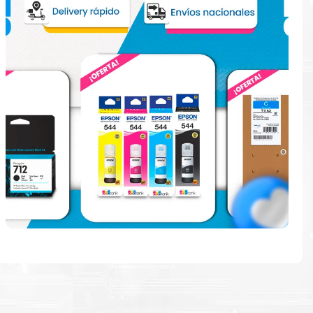
e
en la