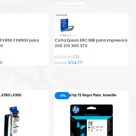
 FX890 FX890II para
Cinta Epson ERC38B para impresora
II
200 210 300 370
(1)
El
El
El
00
S/
14.77
S/
16.00
precio
precio
precio
l
actual
original
actual
es:
era:
es:
9.
S/33.00.
S/16.00.
S/14.77.
-4%