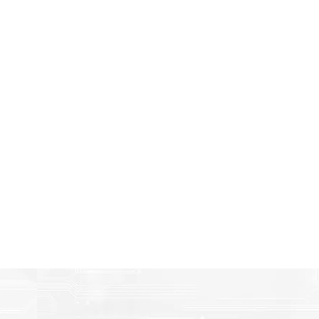
Amigables con el Medio Ambient
n
Al elegir Cartuchos Originales, usted está participando 
economía circular.