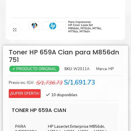
Agrandar
Toner HP 659A Cian para M856dn
751
SKU:
W2011A
Marca:
HP
✓ PRODUCTO ORIGINAL
El
El
S/
1,691.73
S/
1,736.73
Precio inc. IGV:
precio
precio
¡SUPER OFERTA!
10 disponibles
original
actual
era:
es:
TONER HP 659A CIAN
S/1,736.73.
S/1,691.73.
PARA
HP LaserJet Enterprise M856dn,