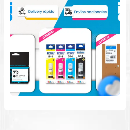
Reduzca el consumo de energía
Consuma un 21 % menos de energía en promedio en
comparación con la generación anterior.
Calidad en la que puede confiar
Resultados de precisión, página tras página, para
mantener su empresa funcionando perfectamente.
Amigables con el Medio Ambiente
Al elegir Cartuchos Originales
HP
, usted está
participando en la economía circular.