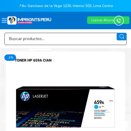
📍
Av. Garcilaso de la Vega 1236, Interior 303, Lima Centro
Llamar Ahora
-3%