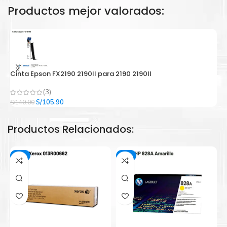
Productos mejor valorados:
Cinta Epson FX2190 2190II para 2190 2190II
C
(3)
El
El
S/
105.90
S/
140.00
S/
precio
precio
original
actual
Productos Relacionados:
era:
es:
S/140.00.
S/105.90.
-2%
-2%