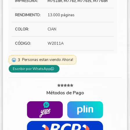
IMPRESORA:
M751dn, M776z, M776zs, M776dn
RENDIMIENTO:
13.000 páginas
COLOR:
CIAN
CÓDIGO:
W2011A
3
Personas estan viendo Ahora!
Escribir por WhatsApp
⭐⭐⭐⭐⭐
Métodos de Pago