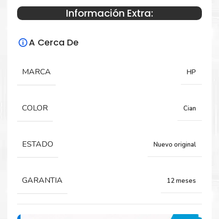
Información Extra:
Especificaciones Técnicas
A Cerca De
Para impresoras:
Toner para impresora HP Color LaserJet
MARCA
HP
M856dn, M751dn, M776z, M776zs, M776dn.
COLOR
Cian
Rendimiento:
13.000 páginas
ESTADO
Nuevo original
GARANTIA
12 meses