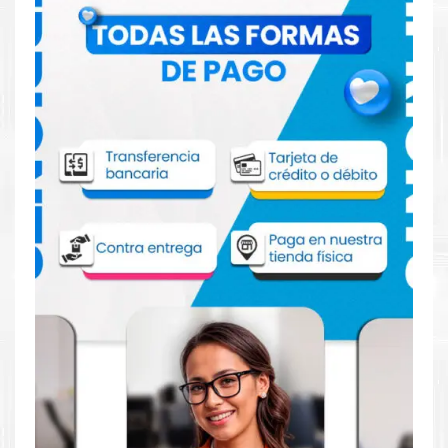
Comprar Tóner HP 659A Cian para
impresora HP M856dn 751
Aprovecha nuestra experiencia y atención para adquirir tus
productos. Tenemos promociones todos los días. Escríbenos o
visítanos hoy para encontrar la solución perfecta para tu
impresora
HP
, como la
Tóner HP 659A Cian para impresoras
M856dn, M751dn, M776z, M776zs, M776dn.
Dónde comprar Toner para impresora HP
M856dn 751 en Lima o para provincia
Tienda autorizada por
HP
. Descubre la mejor manera de