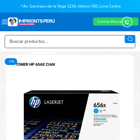
📍
Av. Garcilaso de la Vega 1236, Interior 303, Lima Centro
Llamar Ahora
-3%