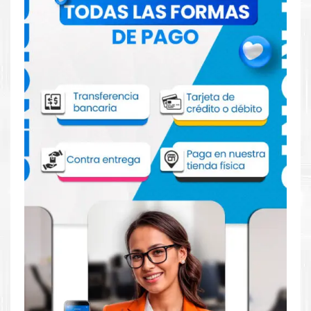
Comprar Tóner HP 656X Cian para
impresora HP M652 653
Aprovecha nuestra experiencia y atención para adquirir tus
productos. Tenemos promociones todos los días. Escríbenos o
visítanos hoy para encontrar la solución perfecta para tu
impresora
HP
, como la
Tóner HP 656X Cian para impresoras
M652, M653.
Dónde comprar Toner para impresora HP
M652 653 en Lima o para provincia
Tienda autorizada por
HP
. Descubre la mejor manera de
abastecerte de
Tóner HP 656X Cian para impresora HP