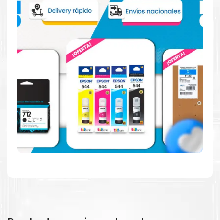
Consuma un 21 % menos de energía en promedio en
comparación con la generación anterior.
Calidad en la que puede confiar
Resultados de precisión, página tras página, para
mantener su empresa funcionando perfectamente.
Amigables con el Medio Ambiente
Al elegir Cartuchos Originales
HP
, usted está
participando en la economía circular.