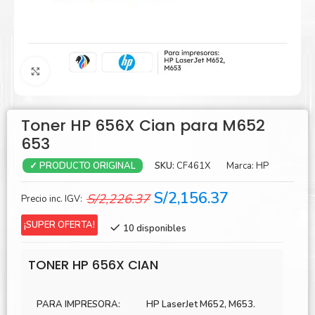
Agrandar
Toner HP 656X Cian para M652
653
SKU:
CF461X
Marca:
HP
✓ PRODUCTO ORIGINAL
El
El
S/
2,156.37
S/
2,226.37
Precio inc. IGV:
precio
precio
¡SUPER OFERTA!
10 disponibles
original
actual
era:
es:
TONER HP 656X CIAN
S/2,226.37.
S/2,156.37.
PARA IMPRESORA:
HP LaserJet M652, M653.