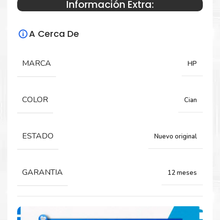
Información Extra:
Especificaciones Técnicas
A Cerca De
Para impresoras:
Toner para impresora HP LaserJet M652,
MARCA
HP
M653.
COLOR
Cian
Rendimiento:
22,000 Páginas
ESTADO
Nuevo original
GARANTIA
12 meses