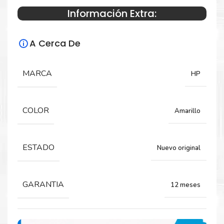
Información Extra:
Especificaciones Técnicas
A Cerca De
Para impresoras:
Toner para impresora HP LaserJet M652,
MARCA
HP
M653.
COLOR
Amarillo
Rendimiento:
22,000 Páginas
ESTADO
Nuevo original
GARANTIA
12 meses