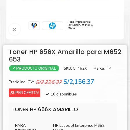
Agrandar
Toner HP 656X Amarillo para M652
653
SKU:
CF462X
Marca:
HP
✓ PRODUCTO ORIGINAL
El
El
S/
2,156.37
S/
2,226.37
Precio inc. IGV:
precio
precio
¡SUPER OFERTA!
10 disponibles
original
actual
era:
es:
TONER HP 656X AMARILLO
S/2,226.37.
S/2,156.37.
PARA
HP LaserJet Enterprise M652,