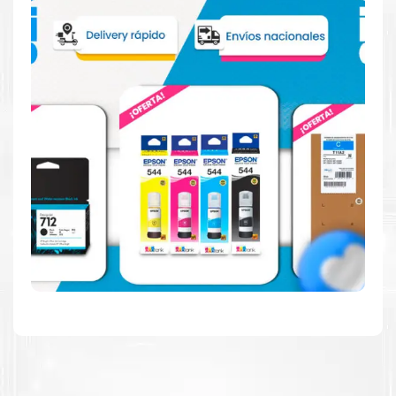
Reduzca el consumo de energía
Consuma un 21 % menos de energía en promedio en
comparación con la generación anterior.
Calidad en la que puede confiar
Resultados de precisión, página tras página, para
mantener su empresa funcionando perfectamente.
Amigables con el Medio Ambiente
Al elegir Cartuchos Originales
HP
, usted está
participando en la economía circular.