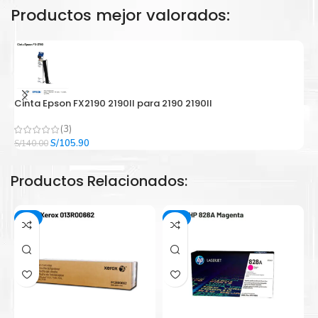
Productos mejor valorados:
Cinta Epson FX2190 2190II para 2190 2190II
C
(3)
El
El
S/
105.90
S/
140.00
S/
precio
precio
original
actual
Productos Relacionados:
era:
es:
S/140.00.
S/105.90.
-2%
-2%