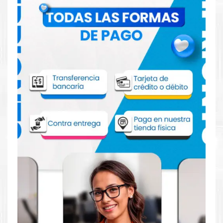
Comprar Tóner HP 656X Amarillo para
impresora HP M652 653
Aprovecha nuestra experiencia y atención para adquirir tus
productos. Tenemos promociones todos los días. Escríbenos o
visítanos hoy para encontrar la solución perfecta para tu
impresora
HP
, como la
Tóner HP 656X Amarillo para
impresoras M652, M653.
Dónde comprar Toner para impresora HP
M652 653 en Lima o para provincia
Tienda autorizada por
HP
. Descubre la mejor manera de