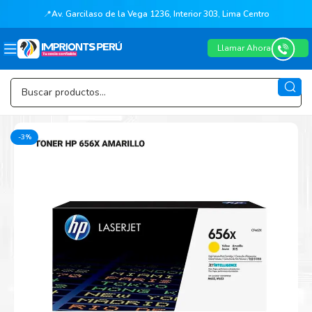
📍
Av. Garcilaso de la Vega 1236, Interior 303, Lima Centro
Llamar Ahora
-3%