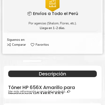
📦 Envíos a Todo el Perú
Por agencias (Shalom, Flores, etc.).
Llega en 1-2 días.
Siguenos en:
Comparar
Favoritos
Descripción
Tóner HP 656X Amarillo para
Ver más información a cerca del producto...
impresora HP M652 653