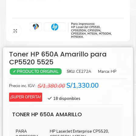
Agrandar
Toner HP 650A Amarillo para
CP5520 5525
SKU:
CE272A
Marca:
HP
✓ PRODUCTO ORIGINAL
El
El
S/
1,330.00
S/
1,380.00
Precio inc. IGV:
precio
precio
¡SUPER OFERTA!
18 disponibles
original
actual
era:
es:
TONER HP 650A AMARILLO
S/1,380.00.
S/1,330.00.
PARA
HP LaserJet Enterprise CP5520,