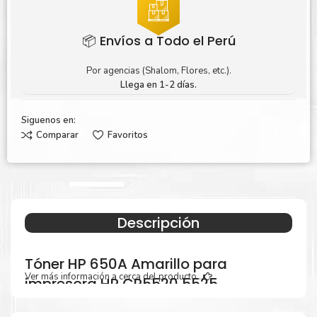
📦 Envíos a Todo el Perú
Por agencias (Shalom, Flores, etc.).
Llega en 1-2 días.
Siguenos en:
Comparar
Favoritos
Descripción
Tóner HP 650A Amarillo para
Ver más información a cerca del producto...
impresora HP CP5520 5525