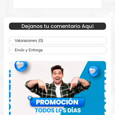
menor para empresas privadas, del estado y público en
general.
Garantizamos el cumplimiento de su requerimiento de
Tóner HP
650A Amarillo
para su despacho.
Dejanos tu comentario Aquí
Sustituya sus cartuchos de
Tóner HP 650A
Amarillo
rápidamente con la extracción automática de sellado y
Valoraciones (0)
el embalaje fácil de abrir para comenzar a imprimir enseguida.
Envío y Entrega
Resultados que sorprenden
Confíe en el rendimiento uniforme de
Hp
. Descubra
cómo saber si un cartucho es original o no
Aquí
.