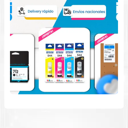
Reduzca el consumo de energía
Consuma un 21 % menos de energía en promedio en
comparación con la generación anterior.
Calidad en la que puede confiar
Resultados de precisión, página tras página, para
mantener su empresa funcionando perfectamente.
Amigables con el Medio Ambiente
Al elegir Cartuchos Originales
HP
, usted está
participando en la economía circular.