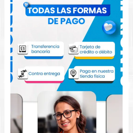
Comprar Tóner HP 650A Amarillo para
impresora HP CP5520 5525
Aprovecha nuestra experiencia y atención para adquirir tus
productos. Tenemos promociones todos los días. Escríbenos o
visítanos hoy para encontrar la solución perfecta para tu
impresora
HP
, como la
Tóner HP 650A Amarillo para
impresoras CP5520, CP5525DN, CP5525N, CP5525XH,
M750N, M750DN, M750XH.
Dónde comprar Toner para impresora HP
CP5520 5525 en Lima o para provincia
Tienda autorizada por
HP
. Descubre la mejor manera de