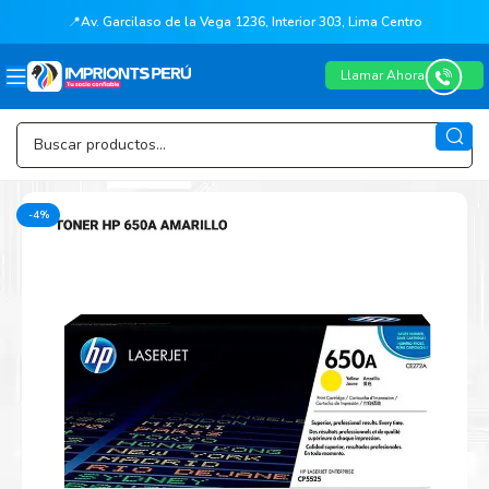
📍
Av. Garcilaso de la Vega 1236, Interior 303, Lima Centro
Llamar Ahora
-4%