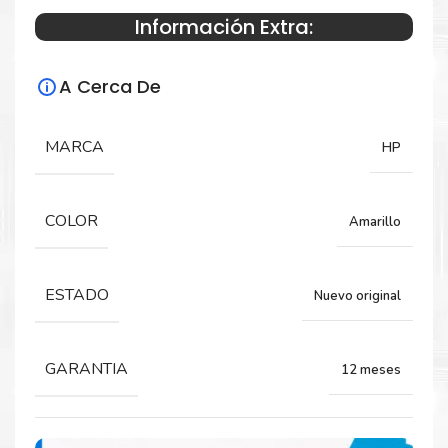
Información Extra:
Especificaciones Técnicas
A Cerca De
Para impresoras:
Toner para impresora HP CP5520 5525
MARCA
HP
Rendimiento:
COLOR
Amarillo
15.000 Páginas
ESTADO
Nuevo original
GARANTIA
12 meses