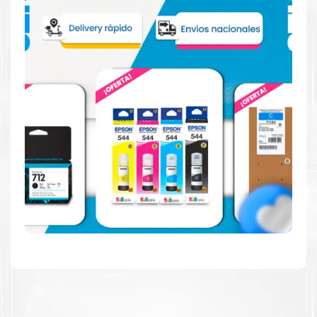
Reduzca el consumo de energía
Consuma un 21 % menos de energía en promedio en
comparación con la generación anterior.
Calidad en la que puede confiar
Resultados de precisión, página tras página, para
mantener su empresa funcionando perfectamente.
Amigables con el Medio Ambiente
Al elegir Cartuchos Originales
HP
, usted está
participando en la economía circular.