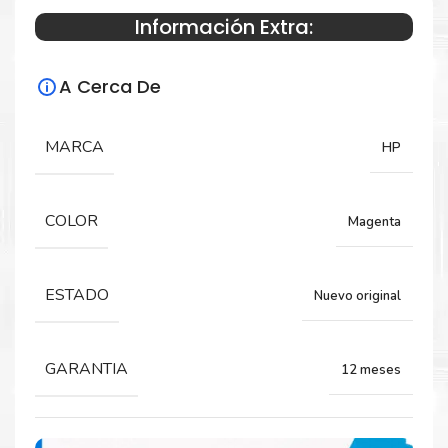
Información Extra:
Especificaciones Técnicas
A Cerca De
Para impresoras:
Toner para impresora HP LaserJet M555,
MARCA
HP
M554dn, MFP M578 series.
COLOR
Magenta
Rendimiento:
10.000 páginas
ESTADO
Nuevo original
GARANTIA
12 meses