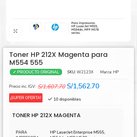
Agrandar
Toner HP 212X Magenta para
M554 555
SKU:
W2123X
Marca:
HP
✓ PRODUCTO ORIGINAL
El
El
S/
1,562.70
S/
1,607.70
Precio inc. IGV:
precio
precio
¡SUPER OFERTA!
10 disponibles
original
actual
era:
es:
TONER HP 212X MAGENTA
S/1,607.70.
S/1,562.70.
PARA
HP LaserJet Enterprise M555,