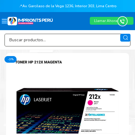
📍
Av. Garcilaso de la Vega 1236, Interior 303, Lima Centro
Llamar Ahora
-3%