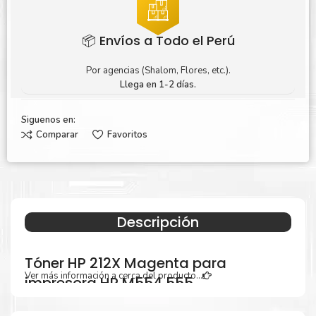
📦 Envíos a Todo el Perú
Por agencias (Shalom, Flores, etc.).
Llega en 1-2 días.
Siguenos en:
Comparar
Favoritos
Descripción
Tóner HP 212X Magenta para
Ver más información a cerca del producto...
impresora HP M554 555