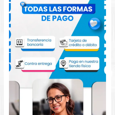
Comprar Tóner HP 212X Magenta para
impresora HP M554 555
Aprovecha nuestra experiencia y atención para adquirir tus
productos. Tenemos promociones todos los días. Escríbenos o
visítanos hoy para encontrar la solución perfecta para tu
impresora
HP
, como la
Tóner HP 212X Magenta para
impresoras M555, M554dn, MFP M578 series.
Dónde comprar Tóner para impresora HP
M554 555 en Lima o para provincia
Tienda autorizada por
HP
. Descubre la mejor manera de