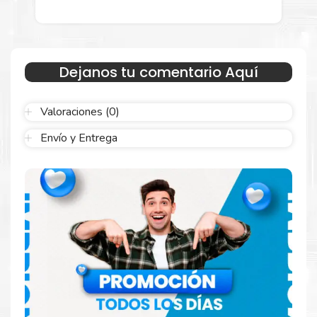
menor para empresas privadas, del estado y público en
general.
Garantizamos el cumplimiento de su requerimiento de
Tóner HP
212X Magenta
para su despacho.
Dejanos tu comentario Aquí
Sustituya sus cartuchos de
Tóner HP 212X
Magenta
rápidamente con la extracción automática de sellado y
el embalaje fácil de abrir para comenzar a imprimir enseguida.
Valoraciones (0)
Envío y Entrega
Resultados que sorprenden
Confíe en el rendimiento uniforme de
Hp
. Descubra
cómo saber si un cartucho es original o no
Aquí
.